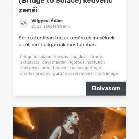
(Bridge to Solace) kedvenc
zenéi
Völgyesi Ádám
VÁ
2023. szeptember 6.
Sorozatunkban hazai zenészek mesélnek
arról, mit hallgatnak mostanában.
bridge to solace
leeway
the devil's trade
aktuálista
devil master
rigorous institution
final gasp
outer heaven
human garbage
charles bradley
guru
conservative military image
Elolvasom