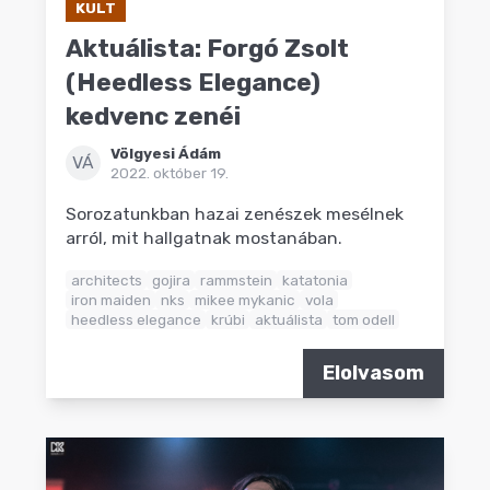
KULT
Aktuálista: Forgó Zsolt
(Heedless Elegance)
kedvenc zenéi
Völgyesi Ádám
VÁ
2022. október 19.
Sorozatunkban hazai zenészek mesélnek
arról, mit hallgatnak mostanában.
architects
gojira
rammstein
katatonia
iron maiden
nks
mikee mykanic
vola
heedless elegance
krúbi
aktuálista
tom odell
Elolvasom