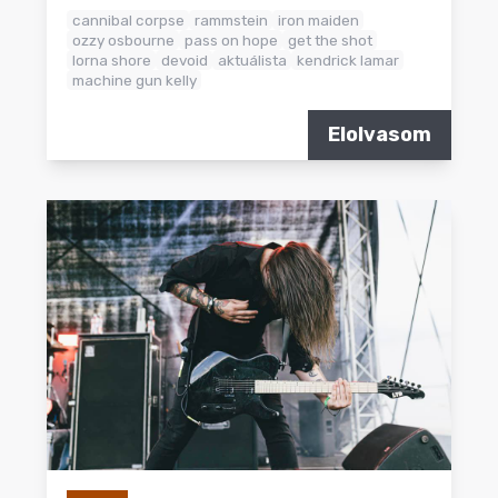
cannibal corpse
rammstein
iron maiden
ozzy osbourne
pass on hope
get the shot
lorna shore
devoid
aktuálista
kendrick lamar
machine gun kelly
Elolvasom