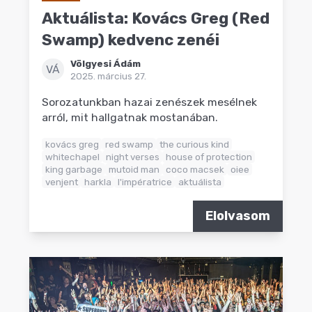
Aktuálista: Kovács Greg (Red
Swamp) kedvenc zenéi
Völgyesi Ádám
VÁ
2025. március 27.
Sorozatunkban hazai zenészek mesélnek
arról, mit hallgatnak mostanában.
kovács greg
red swamp
the curious kind
whitechapel
night verses
house of protection
king garbage
mutoid man
coco macsek
oiee
venjent
harkla
l'impératrice
aktuálista
Elolvasom