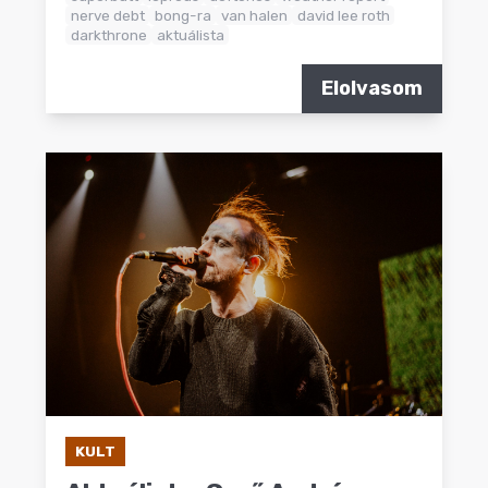
nerve debt
bong-ra
van halen
david lee roth
darkthrone
aktuálista
Elolvasom
KULT