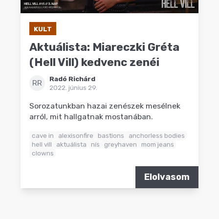
KULT
Aktuálista: Miareczki Gréta
(Hell Vill) kedvenc zenéi
Radó Richárd
RR
2022. június 29.
Sorozatunkban hazai zenészek mesélnek
arról, mit hallgatnak mostanában.
cave in
alexisonfire
bastions
anchorless bodies
hell vill
aktuálista
nís
greyhaven
mom jeans
clowns
Elolvasom