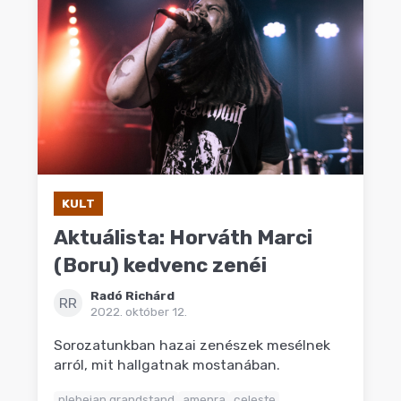
KULT
Aktuálista: Horváth Marci
(Boru) kedvenc zenéi
Radó Richárd
RR
2022. október 12.
Sorozatunkban hazai zenészek mesélnek
arról, mit hallgatnak mostanában.
plebeian grandstand
amenra
celeste