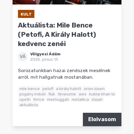
KULT
Aktuálista: Mile Bence
(Petofi, A Király Halott)
kedvenc zenéi
Völgyesi Ádám
VÁ
2025. június 13.
Sorozatunkban hazai zenészek mesélnek
arról, mit hallgatnak mostanában.
mile bence
petofi
a király halott
orion dawn
pogány induló
fiúk
téveszme
aws
kublai khan tx
opeth
thrice
meshuggah
metallica
slayer
aktuálista
Elolvasom