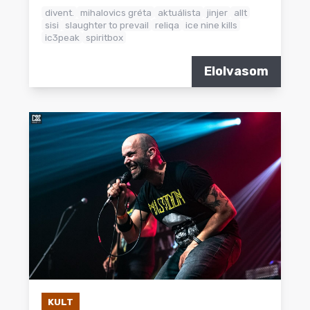
divent.
mihalovics gréta
aktuálista
jinjer
allt
sisi
slaughter to prevail
reliqa
ice nine kills
ic3peak
spiritbox
Elolvasom
KULT