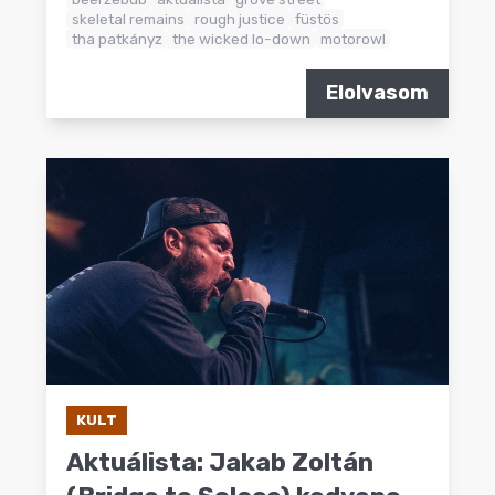
skeletal remains
rough justice
füstös
tha patkányz
the wicked lo-down
motorowl
Elolvasom
KULT
Aktuálista: Jakab Zoltán