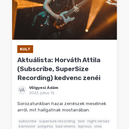
KULT
Aktuálista: Horváth Attila
(Subscribe, SuperSize
Recording) kedvenc zenéi
Völgyesi Ádám
VÁ
2023. július 12.
Sorozatunkban hazai zenészek mesélnek
arról, mit hallgatnak mostanában.
subscribe
supersize recording
tool
night verses
karnivool
polyphia
bad omens
leprous
vola