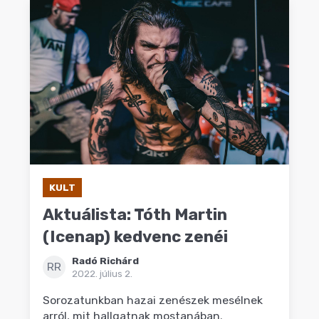
KULT
Aktuálista: Tóth Martin
(Icenap) kedvenc zenéi
Radó Richárd
RR
2022. július 2.
Sorozatunkban hazai zenészek mesélnek
arról, mit hallgatnak mostanában.