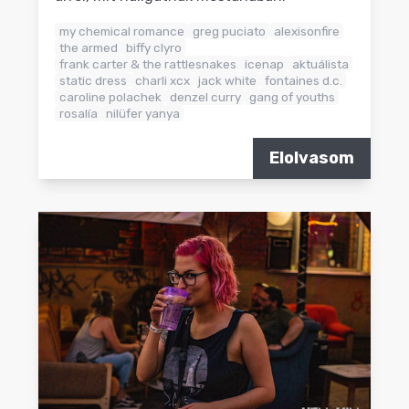
my chemical romance
greg puciato
alexisonfire
the armed
biffy clyro
frank carter & the rattlesnakes
icenap
aktuálista
static dress
charli xcx
jack white
fontaines d.c.
caroline polachek
denzel curry
gang of youths
rosalía
nilüfer yanya
Elolvasom