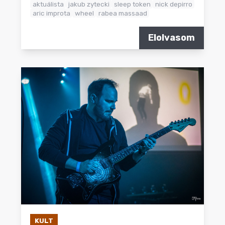
aktuálista
jakub zytecki
sleep token
nick depirro
aric improta
wheel
rabea massaad
Elolvasom
KULT