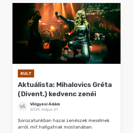
KULT
Aktuálista: Mihalovics Gréta
(Divent.) kedvenc zenéi
Völgyesi Ádám
VÁ
2025. május 21.
Sorozatunkban hazai zenészek mesélnek
arról, mit hallgatnak mostanában.