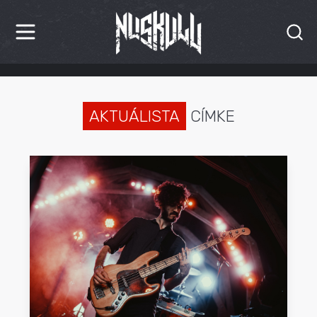
HÍREK
KRITIKÁK
AKTUÁLISTA
CÍMKE
BESZÁMOLÓK
INTERJÚK
PREMIEREK
KULT
MÁSVILÁG
BLOG