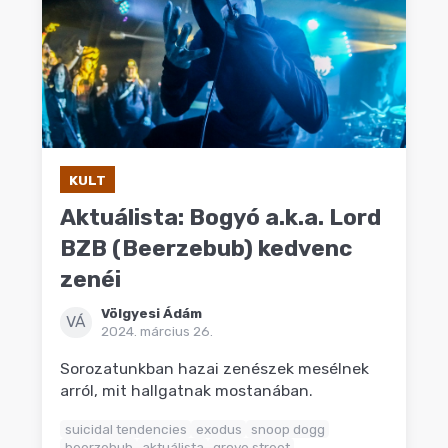
KULT
Aktuálista: Bogyó a.k.a. Lord
BZB (Beerzebub) kedvenc
zenéi
Völgyesi Ádám
VÁ
2024. március 26.
Sorozatunkban hazai zenészek mesélnek
arról, mit hallgatnak mostanában.
suicidal tendencies
exodus
snoop dogg
beerzebub
aktuálista
grove street