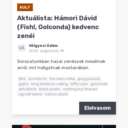
KULT
Aktuálista: Hámori Dávid
(Fish!, Golconda) kedvenc
zenéi
Völgyesi Ádám
VÁ
2022. augusztus 18.
Sorozatunkban hazai zenészek mesélnek
arról, mit hallgatnak mostanában.
fish!
architects
the mars volta
greg puciato
gojira
long distance calling
biffy clyro
golconda
aktuálista
black peaks
nothing but thieves
ego kill talent
hámori dávid
Elolvasom