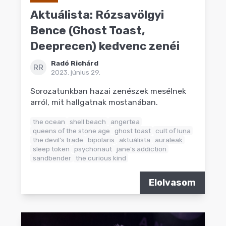
Aktuálista: Rózsavölgyi
Bence (Ghost Toast,
Deeprecen) kedvenc zenéi
Radó Richárd
RR
2023. június 29.
Sorozatunkban hazai zenészek mesélnek
arról, mit hallgatnak mostanában.
the ocean
shell beach
angertea
queens of the stone age
ghost toast
cult of luna
the devil's trade
bipolaris
aktuálista
auraleak
sleep token
psychonaut
jane's addiction
sandbender
the curious kind
Elolvasom