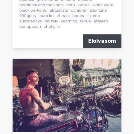
berriloom and the doom
boru
kytaro
white ward
black particles
aktuálista
conjurer
alex tune
100gecs
laura les
zheani
bones
lil peep
suicideboys
piri reis
yearning
tenue
atameo
panopticon
chat pile
Elolvasom