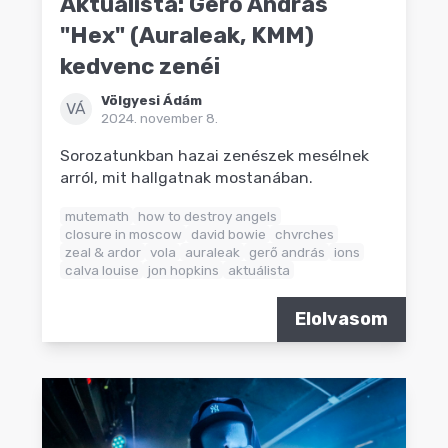
Aktuálista: Gerő András
"Hex" (Auraleak, KMM)
kedvenc zenéi
Völgyesi Ádám
VÁ
2024. november 8.
Sorozatunkban hazai zenészek mesélnek
arról, mit hallgatnak mostanában.
mutemath
how to destroy angels
closure in moscow
david bowie
chvrches
zeal & ardor
vola
auraleak
gerő andrás
ions
calva louise
jon hopkins
aktuálista
Elolvasom