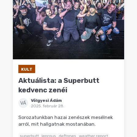
KULT
Aktuálista: a Superbutt
kedvenc zenéi
Völgyesi Ádám
VÁ
2025. február 28.
Sorozatunkban hazai zenészek mesélnek
arról, mit hallgatnak mostanában.
superbutt
leprous
deftones
weather report