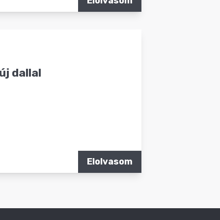
Elolvasom
j dallal
Elolvasom