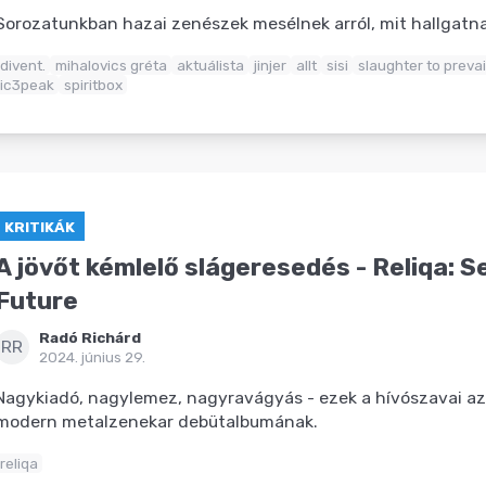
Sorozatunkban hazai zenészek mesélnek arról, mit hallgat
divent.
mihalovics gréta
aktuálista
jinjer
allt
sisi
slaughter to prevai
ic3peak
spiritbox
KRITIKÁK
A jövőt kémlelő slágeresedés - Reliqa: S
Future
Radó Richárd
RR
2024. június 29.
Nagykiadó, nagylemez, nagyravágyás - ezek a hívószavai az
modern metalzenekar debütalbumának.
reliqa