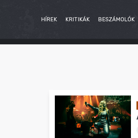
HÍREK
KRITIKÁK
BESZÁMOLÓK
HÍREK
KRITIKÁK
BESZÁMOLÓK
INTERJÚK
PREMIEREK
KULT
MÁSVILÁG