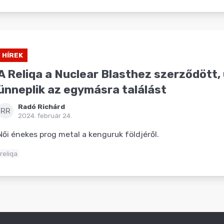
HÍREK
A Reliqa a Nuclear Blasthez szerződött, ú
ünneplik az egymásra találást
Radó Richárd
RR
2024. február 24.
Női énekes prog metal a kenguruk földjéről.
reliqa