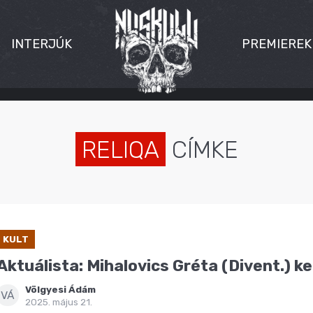
INTERJÚK
PREMIEREK
RELIQA
CÍMKE
KULT
Aktuálista: Mihalovics Gréta (Divent.) k
Völgyesi Ádám
VÁ
2025. május 21.