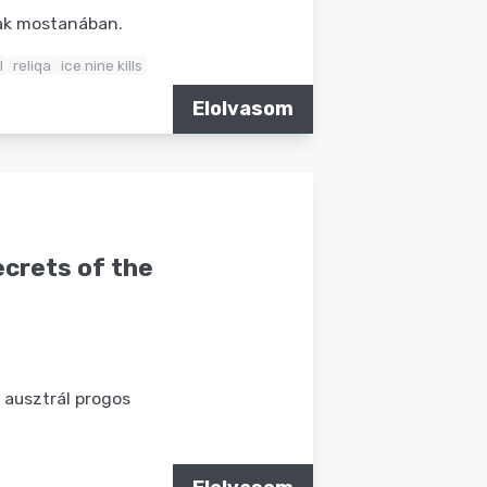
nak mostanában.
l
reliqa
ice nine kills
Elolvasom
ecrets of the
 ausztrál progos