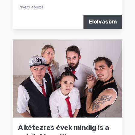
rivers ablaze
Elolvasom
A kétezres évek mindig is a