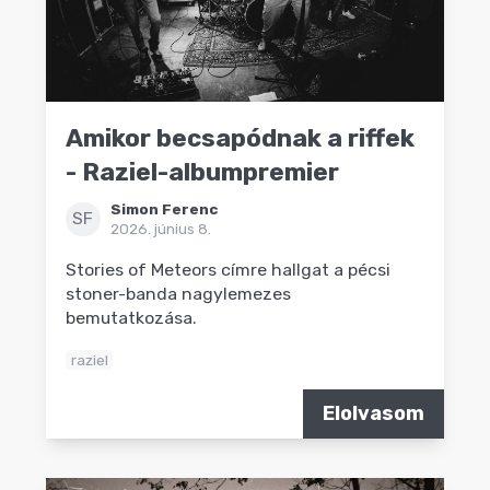
Amikor becsapódnak a riffek
- Raziel-albumpremier
Simon Ferenc
SF
2026. június 8.
Stories of Meteors címre hallgat a pécsi
stoner-banda nagylemezes
bemutatkozása.
raziel
Elolvasom