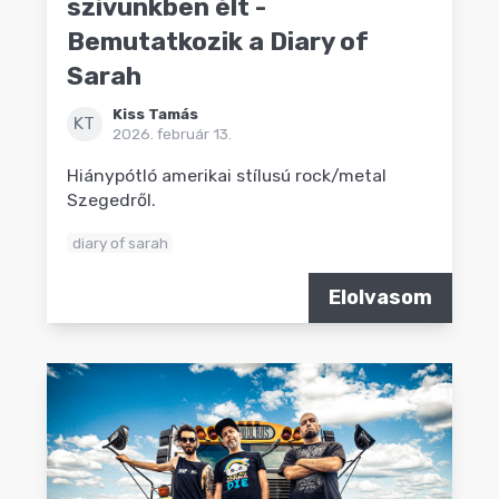
szívünkben élt -
Bemutatkozik a Diary of
Sarah
Kiss Tamás
KT
2026. február 13.
Hiánypótló amerikai stílusú rock/metal
Szegedről.
diary of sarah
Elolvasom