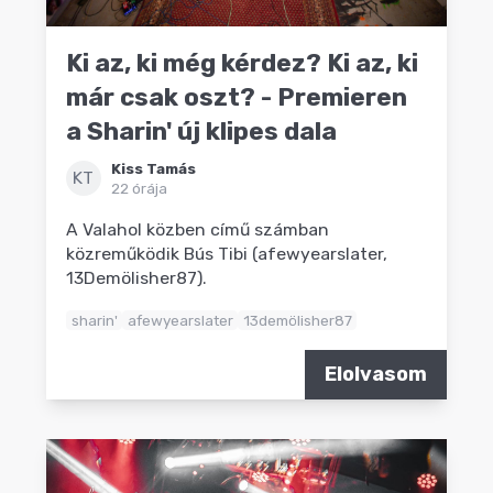
Ki az, ki még kérdez? Ki az, ki
már csak oszt? - Premieren
a Sharin' új klipes dala
Kiss Tamás
KT
22 órája
A Valahol közben című számban
közreműködik Bús Tibi (afewyearslater,
13Demölisher87).
sharin'
afewyearslater
13demölisher87
Elolvasom