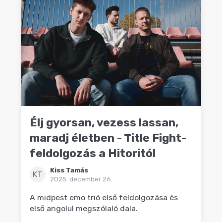
Élj gyorsan, vezess lassan,
maradj életben - Title Fight-
feldolgozás a Hitoritól
Kiss Tamás
KT
2025. december 26.
A midpest emo trió első feldolgozása és
első angolul megszólaló dala.