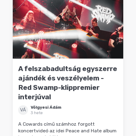
A felszabadultság egyszerre
ajándék és veszélyelem -
Red Swamp-klippremier
interjúval
Völgyesi Ádám
VÁ
3 hete
A Cowards című számhoz forgott
koncertvideó az idei Peace and Hate album