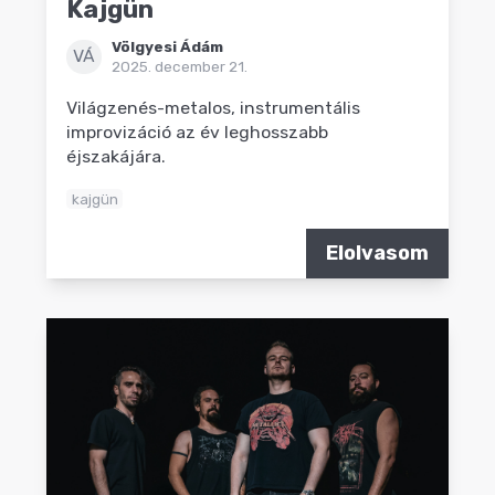
Kajgün
Völgyesi Ádám
VÁ
2025. december 21.
Világzenés-metalos, instrumentális
improvizáció az év leghosszabb
éjszakájára.
kajgün
Elolvasom