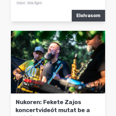
hitori
title fight
Elolvasom
Nukoren: Fekete Zajos
koncertvideót mutat be a