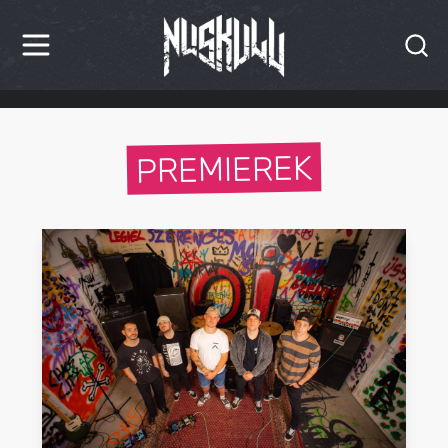
HÍREK
PREMIEREK
KRITIKÁK
BESZÁMOLÓK
INTERJÚK
PREMIEREK
KULT
MÁSVILÁG
BLOG