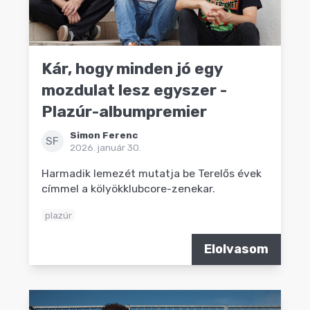
Kár, hogy minden jó egy
mozdulat lesz egyszer -
Plazúr-albumpremier
Simon Ferenc
SF
2026. január 30.
Harmadik lemezét mutatja be Terelős évek
címmel a kölyökklubcore-zenekar.
plazúr
Elolvasom