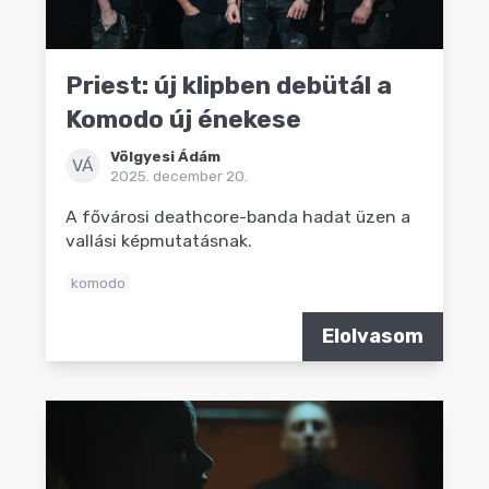
Priest: új klipben debütál a
Komodo új énekese
Völgyesi Ádám
VÁ
2025. december 20.
A fővárosi deathcore-banda hadat üzen a
vallási képmutatásnak.
komodo
Elolvasom