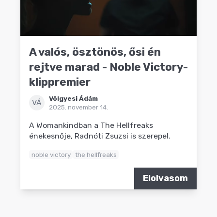
A valós, ösztönös, ősi én
rejtve marad - Noble Victory-
klippremier
Völgyesi Ádám
VÁ
2025. november 14.
A Womankindban a The Hellfreaks
énekesnője, Radnóti Zsuzsi is szerepel.
noble victory
the hellfreaks
Elolvasom