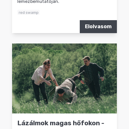
lemezbemutatóján.
red swamp
Elolvasom
Lázálmok magas hőfokon -