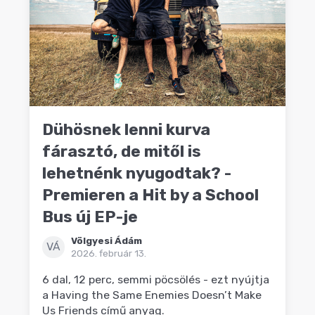
Dühösnek lenni kurva
fárasztó, de mitől is
lehetnénk nyugodtak? -
Premieren a Hit by a School
Bus új EP-je
Völgyesi Ádám
VÁ
2026. február 13.
6 dal, 12 perc, semmi pöcsölés - ezt nyújtja
a Having the Same Enemies Doesn’t Make
Us Friends című anyag.