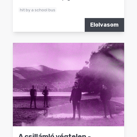
hit by a school bus
Elolvasom
A csillámló végtelen -