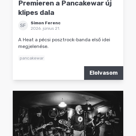
Premieren a Pancakewar új
klipes dala
Simon Ferenc
SF
2026. június 21.
A Heat a pécsi posztrock-banda első idei
megjelenése.
pancakewar
Elolvasom