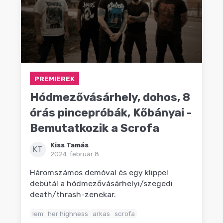
PREMIEREK
Hódmezővásárhely, dohos, 8
órás pincepróbák, Kőbányai -
Bemutatkozik a Scrofa
Kiss Tamás
KT
2024. február 8.
Háromszámos demóval és egy klippel
debütál a hódmezővásárhelyi/szegedi
death/thrash-zenekar.
lem
her highness
arkas
scrofa