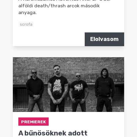
alföldi death/thrash arcok második
anyaga.
scrofa
Elolvasom
PREMIEREK
A bűnösöknek adott