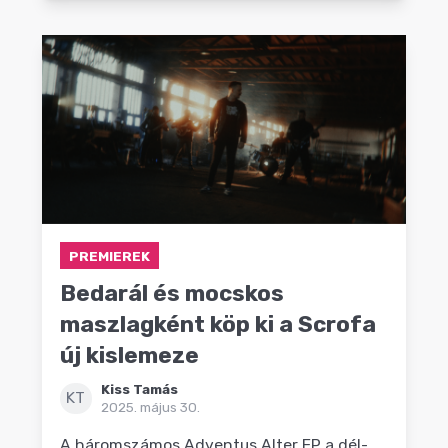
PREMIEREK
Bedarál és mocskos
maszlagként köp ki a Scrofa
új kislemeze
Kiss Tamás
KT
2025. május 30.
A háromszámos Adventus Alter EP a dél-