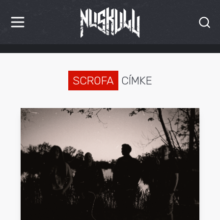
HÍREK
KRITIKÁK
SCROFA
CÍMKE
BESZÁMOLÓK
INTERJÚK
PREMIEREK
KULT
MÁSVILÁG
BLOG