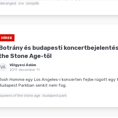
deranged
crx
sinoptik
HÍREK
Botrány és budapesti koncertbejelentés
the Stone Age-től
Völgyesi Ádám
VÁ
2017. december 11.
Josh Homme egy Los Angeles-i koncerten fejbe rúgott egy f
Budapest Parkban senkit nem fog.
queens of the stone age
budapest park