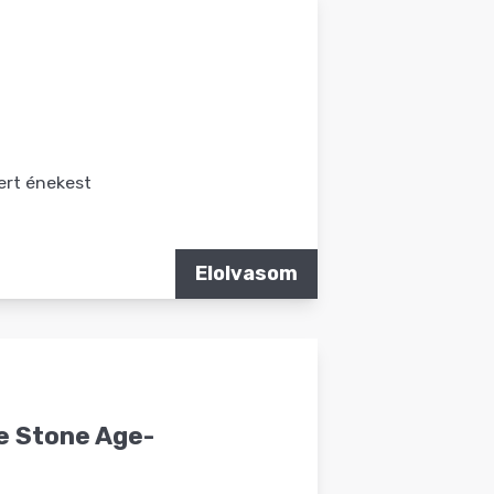
ert énekest
Elolvasom
he Stone Age-