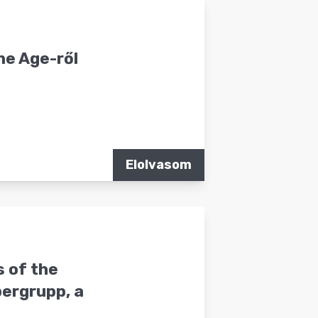
ne Age-ről
Elolvasom
s of the
pergrupp, a