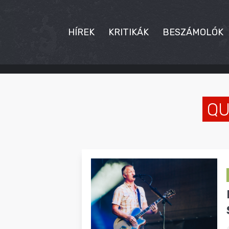
HÍREK
KRITIKÁK
BESZÁMOLÓK
HÍREK
KRITIKÁK
QU
BESZÁMOLÓK
INTERJÚK
PREMIEREK
KULT
MÁSVILÁG