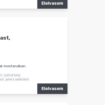
Elolvasom
ast,
nak mostanában.
t
cult of luna
ut
jane's addiction
Elolvasom