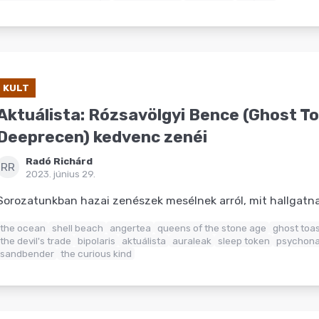
KULT
Aktuálista: Rózsavölgyi Bence (Ghost To
Deeprecen) kedvenc zenéi
Radó Richárd
RR
2023. június 29.
Sorozatunkban hazai zenészek mesélnek arról, mit hallgat
the ocean
shell beach
angertea
queens of the stone age
ghost toas
the devil's trade
bipolaris
aktuálista
auraleak
sleep token
psychona
sandbender
the curious kind