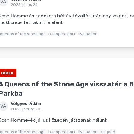
VÁ
2025. július 24.
Josh Homme és zenekara hét év távollét után egy zsigeri, ny
rockkoncertet rakott le elénk.
queens of the stone age
budapest park
live nation
HÍREK
A Queens of the Stone Age visszatér a 
Parkba
Völgyesi Ádám
VÁ
2025. január 20.
Josh Homme-ék július közepén játszanak nálunk.
queens of the stone age
budapest park
live nation
so good