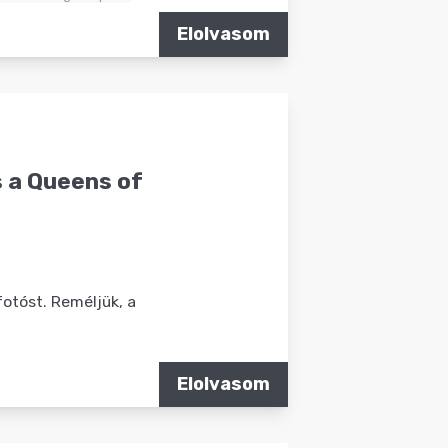
Elolvasom
 a Queens of
otóst. Reméljük, a
Elolvasom