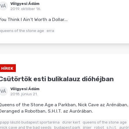
Völgyesi Ádám
VÁ
2019. október 16.
You Think I Ain't Worth a Dollar...
queens of the stone age
erra
HÍREK
Csütörtök esti bulikalauz dióhéjban
Völgyesi Ádám
VÁ
2018. június 21.
Queens of the Stone Age a Parkban, Nick Cave az Arénában, 
Deranged a Robotban, S.H.I.T. az Aurórában.
papp lászló budapest sportaréna
dürer kert
queens of the stone age
nick cave and the bad seeds
budapest park
jinjer
robot
s.h.i.t.
aurór