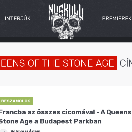
INTERJÚK
PREMIEREK
EENS OF THE STONE AGE
CÍ
BESZÁMOLÓK
Francba az összes cicomával - A Queens
Stone Age a Budapest Parkban
Völgyesi Ádám