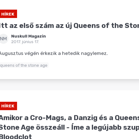
HÍREK
Itt az első szám az új Queens of the Sto
Nuskull Magazin
NM
2017. június 17.
Augusztus végén érkezik a hetedik nagylemez.
queens of the stone age
HÍREK
Amikor a Cro-Mags, a Danzig és a Queen
Stone Age összeáll - Íme a legújabb szu
Bloodclot