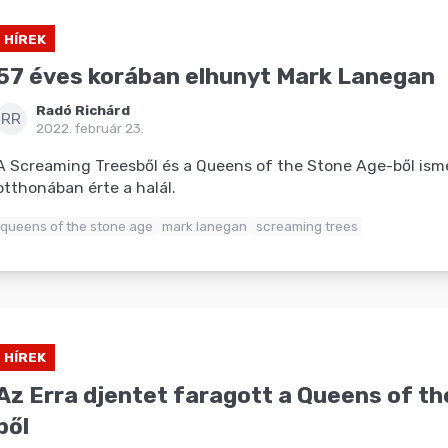
HÍREK
57 éves korában elhunyt Mark Lanegan
Radó Richárd
RR
2022. február 23.
A Screaming Treesből és a Queens of the Stone Age-ből ism
otthonában érte a halál.
queens of the stone age
mark lanegan
screaming trees
HÍREK
Az Erra djentet faragott a Queens of t
ből