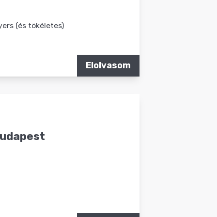
ers (és tökéletes)
Elolvasom
Budapest