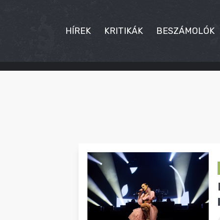
HÍREK
KRITIKÁK
BESZÁMOLÓK
HÍREK
KRITIKÁK
BESZÁMOLÓK
INTERJÚK
PREMIEREK
KULT
MÁSVILÁG