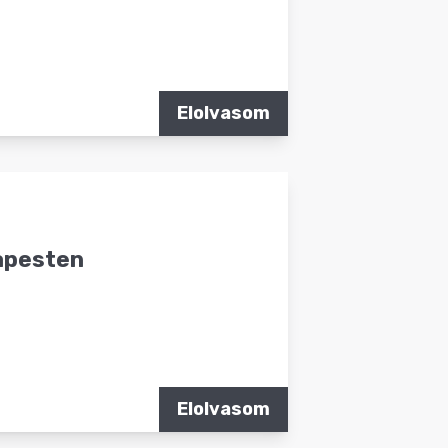
Elolvasom
apesten
Elolvasom