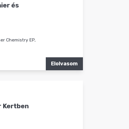
ier és
her Chemistry EP,
Elolvasom
r Kertben