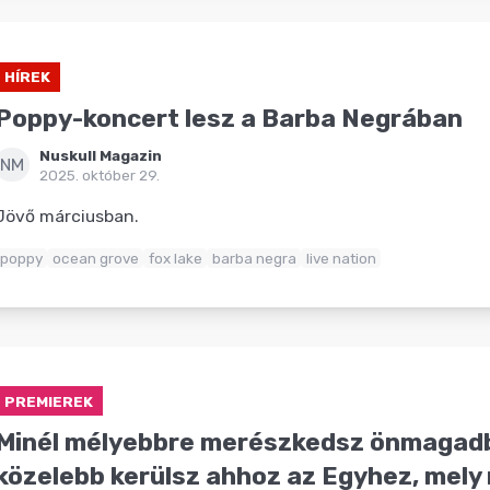
HÍREK
Poppy-koncert lesz a Barba Negrában
Nuskull Magazin
NM
2025. október 29.
Jövő márciusban.
poppy
ocean grove
fox lake
barba negra
live nation
PREMIEREK
Minél mélyebbre merészkedsz önmagadb
közelebb kerülsz ahhoz az Egyhez, mely