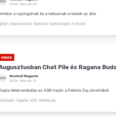
NM
2026. február 22.
Amikor a rajongónak és a laikusnak is leesik az álla.
jinjer
unprocessed
textures
barba negra
h-music
HÍREK
Augusztusban Chat Pile és Ragana Bud
Nuskull Magazin
NM
2026. február 12.
Dupla lélekrombolás az A38 hajón a Fekete Zaj jóvoltából.
chat pile
ragana
a38
fekete zaj