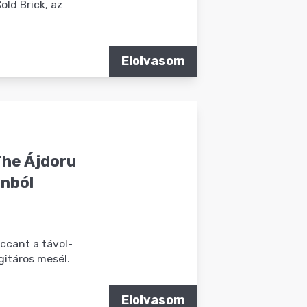
old Brick, az
Elolvasom
The Ájdoru
ánból
uccant a távol-
gitáros mesél.
Elolvasom