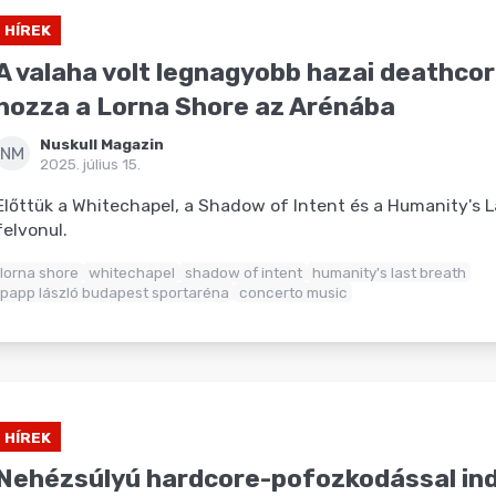
HÍREK
A valaha volt legnagyobb hazai deathcor
hozza a Lorna Shore az Arénába
Nuskull Magazin
NM
2025. július 15.
Előttük a Whitechapel, a Shadow of Intent és a Humanity's L
felvonul.
lorna shore
whitechapel
shadow of intent
humanity's last breath
papp lászló budapest sportaréna
concerto music
HÍREK
Nehézsúlyú hardcore-pofozkodással ind