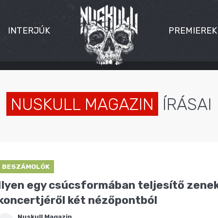
INTERJÚK
PREMIEREK
NUSKULL MAGAZIN
ÍRÁSAI
BESZÁMOLÓK
Ilyen egy csúcsformában teljesítő zeneka
koncertjéről két nézőpontból
Nuskull Magazin