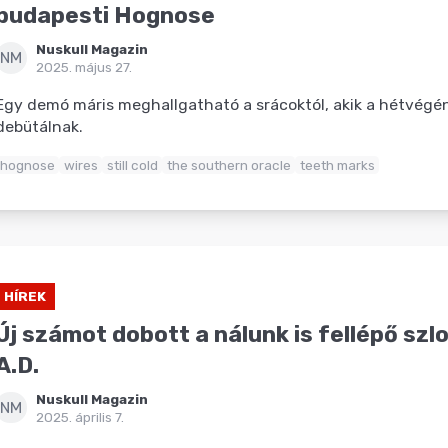
budapesti Hognose
Nuskull Magazin
NM
2025. május 27.
Egy demó máris meghallgatható a srácoktól, akik a hétvégén
debütálnak.
hognose
wires
still cold
the southern oracle
teeth marks
HÍREK
Új számot dobott a nálunk is fellépő sz
A.D.
Nuskull Magazin
NM
2025. április 7.