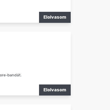
Elolvasom
core-bandát.
Elolvasom