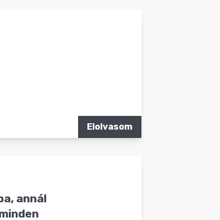
Elolvasom
a, annál
 minden