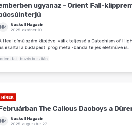
emberben ugyanaz - Orient Fall-klipprem
búcsúinterjú
Nuskull Magazin
NM
2025. október 10.
A Heal című szám klipjével válik teljessé a Catechism of Hig
és ezáltal a budapesti prog metal-banda teljes életműve is.
orient fall
buzás krisztián
HÍREK
Februárban The Callous Daoboys a Düre
Nuskull Magazin
NM
2025. augusztus 27.