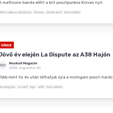
A mathcore-banda előtt a brit posztpunkos Knives nyit.
the callous daoboys
knives
dürer kert
live nation
HÍREK
Jövő év elején La Dispute az A38 Hajón
Nuskull Magazin
NM
2025. augusztus 20.
Több mint tíz év után láthatjuk újra a michigani poszt-hard
la dispute
vs self
pijn
a38
live nation