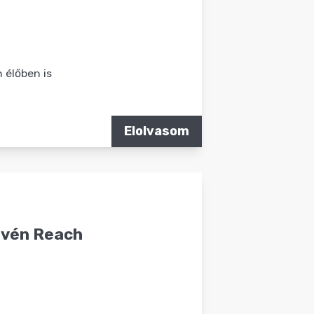
 élőben is
Elolvasom
lovén Reach