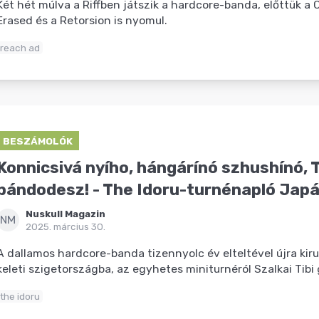
Két hét múlva a Riffben játszik a hardcore-banda, előttük a C
Erased és a Retorsion is nyomul.
reach ad
BESZÁMOLÓK
Konnicsivá nyího, hángárínó szhushínó, 
bándodesz! - The Idoru-turnénapló Jap
Nuskull Magazin
NM
2025. március 30.
A dallamos hardcore-banda tizennyolc év elteltével újra kir
keleti szigetországba, az egyhetes miniturnéról Szalkai Tibi 
the idoru