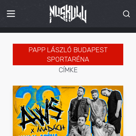
HÍREK
KRITIKÁK
PAPP LÁSZLÓ BUDAPEST
SPORTARÉNA
BESZÁMOLÓK
CÍMKE
INTERJÚK
PREMIEREK
KULT
MÁSVILÁG
BLOG