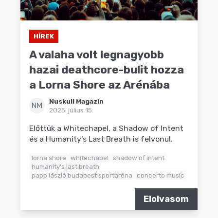
HÍREK
A valaha volt legnagyobb
hazai deathcore-bulit hozza
a Lorna Shore az Arénába
Nuskull Magazin
NM
2025. július 15.
Előttük a Whitechapel, a Shadow of Intent
és a Humanity's Last Breath is felvonul.
lorna shore
whitechapel
shadow of intent
humanity's last breath
papp lászló budapest sportaréna
concerto music
Elolvasom