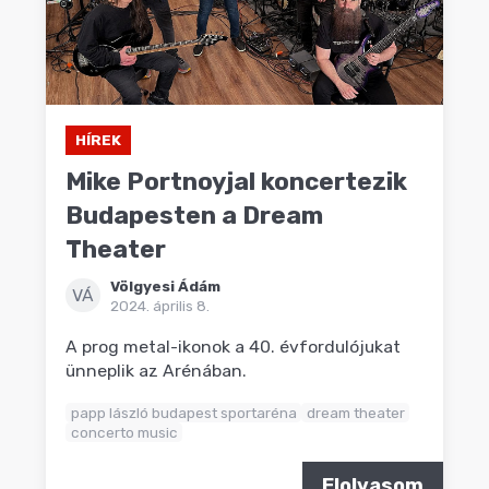
HÍREK
Mike Portnoyjal koncertezik
Budapesten a Dream
Theater
Völgyesi Ádám
VÁ
2024. április 8.
A prog metal-ikonok a 40. évfordulójukat
ünneplik az Arénában.
papp lászló budapest sportaréna
dream theater
concerto music
Elolvasom