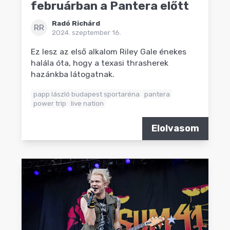
februárban a Pantera előtt
Radó Richárd
RR
2024. szeptember 16.
Ez lesz az első alkalom Riley Gale énekes
halála óta, hogy a texasi thrasherek
hazánkba látogatnak.
papp lászló budapest sportaréna
pantera
power trip
live nation
Elolvasom