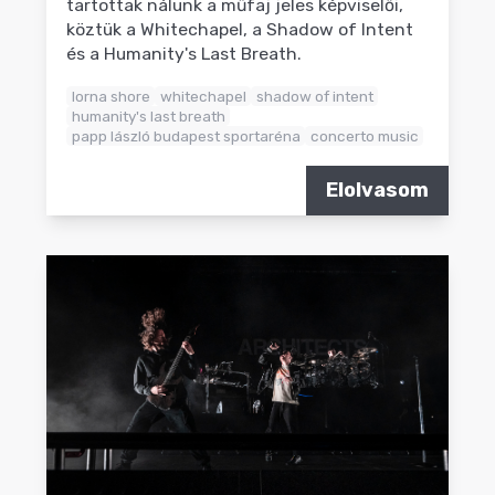
tartottak nálunk a műfaj jeles képviselői,
köztük a Whitechapel, a Shadow of Intent
és a Humanity's Last Breath.
lorna shore
whitechapel
shadow of intent
humanity's last breath
papp lászló budapest sportaréna
concerto music
Elolvasom