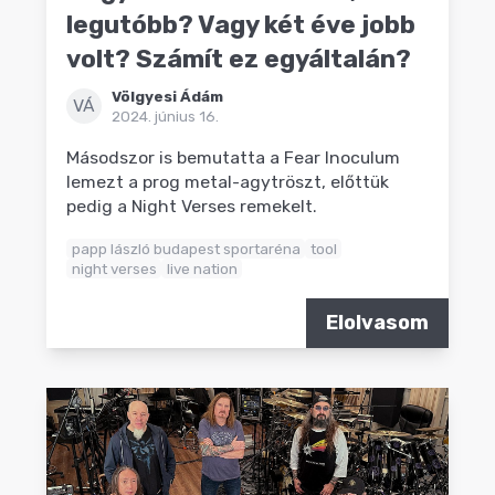
legutóbb? Vagy két éve jobb
volt? Számít ez egyáltalán?
Völgyesi Ádám
VÁ
2024. június 16.
Másodszor is bemutatta a Fear Inoculum
lemezt a prog metal-agytröszt, előttük
pedig a Night Verses remekelt.
papp lászló budapest sportaréna
tool
night verses
live nation
Elolvasom