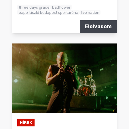
three days grace
badflower
papp lászló budapest sportaréna
live nation
Elolvasom
HÍREK