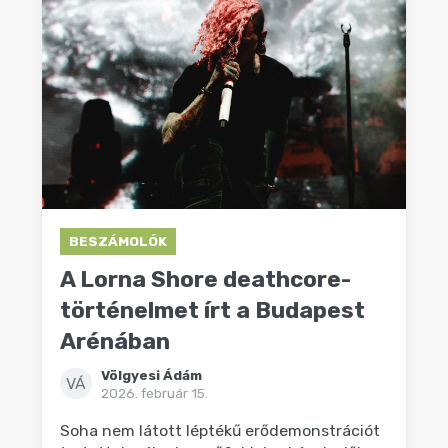
BESZÁMOLÓK
A Lorna Shore deathcore-
történelmet írt a Budapest
Arénában
Völgyesi Ádám
VÁ
2026. február 15.
Soha nem látott léptékű erődemonstrációt