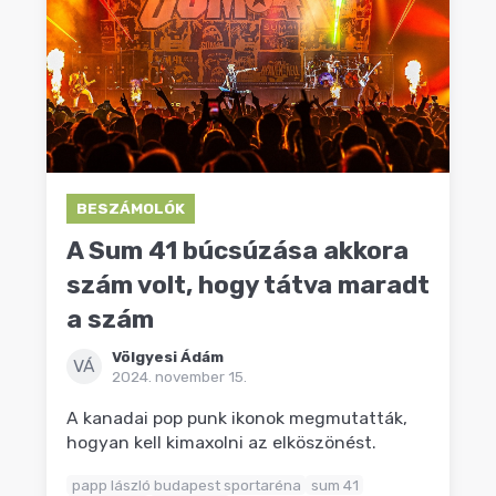
BESZÁMOLÓK
A Sum 41 búcsúzása akkora
szám volt, hogy tátva maradt
a szám
Völgyesi Ádám
VÁ
2024. november 15.
A kanadai pop punk ikonok megmutatták,
hogyan kell kimaxolni az elköszönést.
papp lászló budapest sportaréna
sum 41