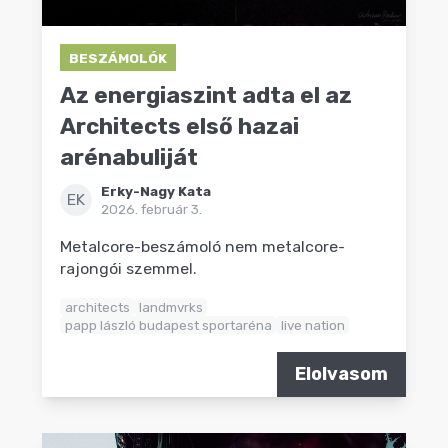
BESZÁMOLÓK
Az energiaszint adta el az
Architects első hazai
arénabuliját
Erky-Nagy Kata
EK
2026. február 3.
Metalcore-beszámoló nem metalcore-
rajongói szemmel.
architects
landmvrks
papp lászló budapest sportaréna
live nation
Elolvasom