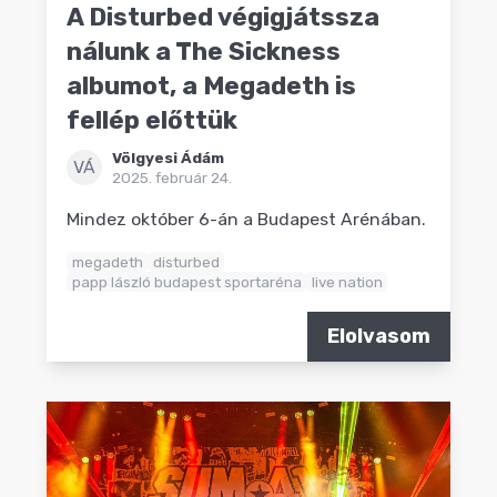
A Disturbed végigjátssza
nálunk a The Sickness
albumot, a Megadeth is
fellép előttük
Völgyesi Ádám
VÁ
2025. február 24.
Mindez október 6-án a Budapest Arénában.
megadeth
disturbed
papp lászló budapest sportaréna
live nation
Elolvasom