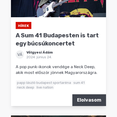
HÍREK
A Sum 41 Budapesten is tart
egy búcsúkoncertet
Völgyesi Ádám
VÁ
2024. június 24.
A pop punk-ikonok vendége a Neck Deep,
akik most először jönnek Magyarországra.
papp lászló budapest sportaréna
sum 41
neck deep
live nation
Elolvasom