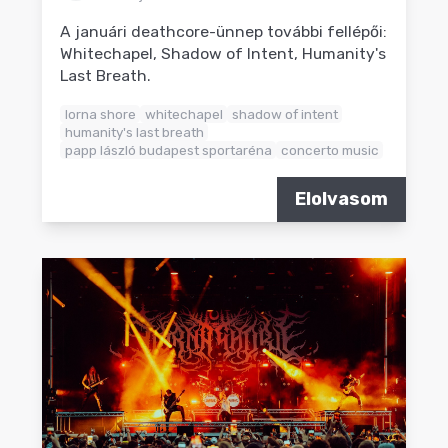
A januári deathcore-ünnep további fellépői:
Whitechapel, Shadow of Intent, Humanity's
Last Breath.
lorna shore
whitechapel
shadow of intent
humanity's last breath
papp lászló budapest sportaréna
concerto music
Elolvasom