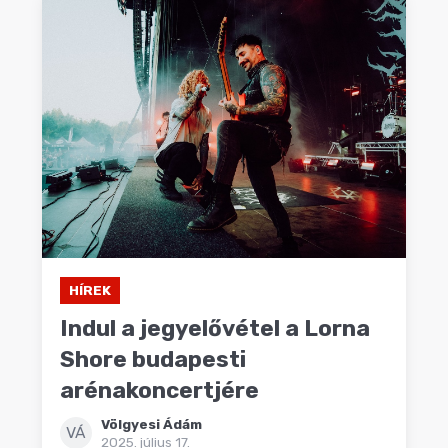
HÍREK
Indul a jegyelővétel a Lorna
Shore budapesti
arénakoncertjére
Völgyesi Ádám
VÁ
2025. július 17.