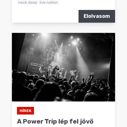
neck deep
live nation
Elolvasom
HÍREK
A Power Trip lép fel jövő