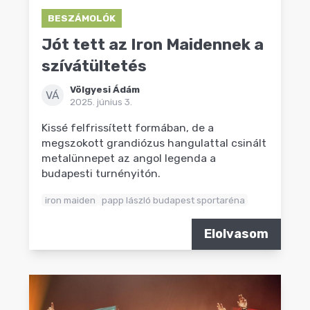
BESZÁMOLÓK
Jót tett az Iron Maidennek a
szívátültetés
Völgyesi Ádám
VÁ
2025. június 3.
Kissé felfrissített formában, de a
megszokott grandiózus hangulattal csinált
metalünnepet az angol legenda a
budapesti turnényitón.
iron maiden
papp lászló budapest sportaréna
Elolvasom