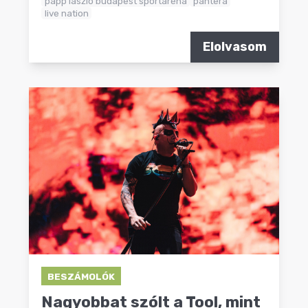
papp lászló budapest sportaréna
pantera
live nation
Elolvasom
BESZÁMOLÓK
Nagyobbat szólt a Tool, mint