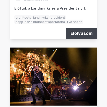
Előttük a Landmvrks és a President nyit.
architects
landmvrks
president
papp lászló budapest sportaréna
live nation
Elolvasom