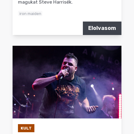
magukat Steve Harrisék.
iron maiden
Elolvasom
KULT