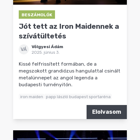
BESZÁMOLÓK
Jót tett az Iron Maidennek a
szívátültetés
Völgyesi Ádám
VÁ
2025. június 3.
Kissé felfrissített formában, de a
megszokott grandiózus hangulattal csinált
metalünnepet az angol legenda a
budapesti turnényitón.
iron maiden
papp lászló budapest sportaréna
Elolvasom