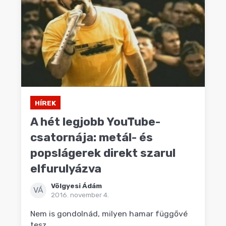
HÍREK
A hét legjobb YouTube-
csatornája: metál- és
popslágerek direkt szarul
elfurulyázva
Völgyesi Ádám
VÁ
2016. november 4.
Nem is gondolnád, milyen hamar függővé
tesz.