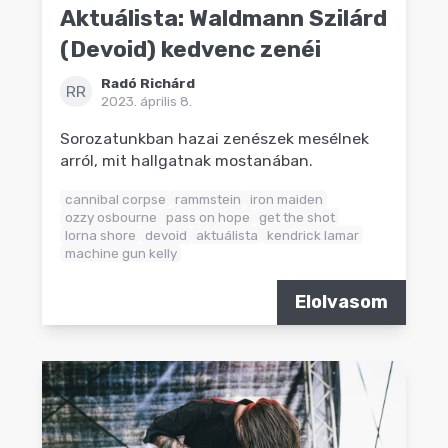
Aktuálista: Waldmann Szilárd
(Devoid) kedvenc zenéi
Radó Richárd
RR
2023. április 8.
Sorozatunkban hazai zenészek mesélnek
arról, mit hallgatnak mostanában.
cannibal corpse
rammstein
iron maiden
ozzy osbourne
pass on hope
get the shot
lorna shore
devoid
aktuálista
kendrick lamar
machine gun kelly
Elolvasom