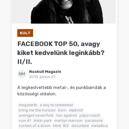
KULT
FACEBOOK TOP 50, avagy
kiket kedvelünk leginkább?
II/II.
Nuskull Magazin
NM
2013. június 27.
A legkedveltebb metal-, és punkbandák a
közösségi oldalon.
megadeth
a day to remember
bring me the horizon
korn
slipknot
avenged sevenfold
rise against
papa roach
sum 41
linkin park
marilyn manson
paramore
system of a down
blink 182
disturbed
metallica