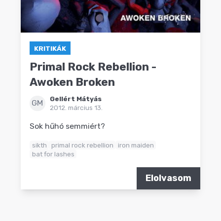
KRITIKÁK
Primal Rock Rebellion -
Awoken Broken
Gellért Mátyás
GM
2012. március 13.
Sok hűhó semmiért?
sikth
primal rock rebellion
iron maiden
bat for lashes
Elolvasom