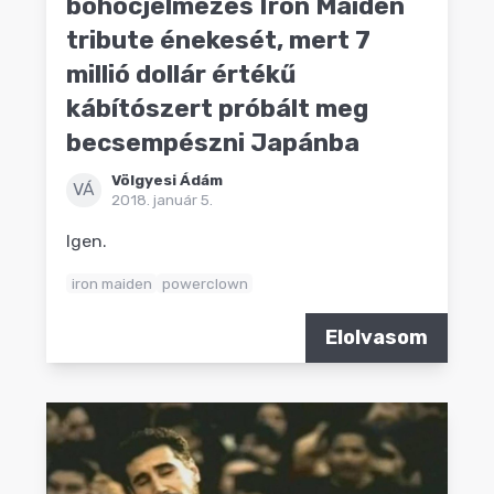
bohócjelmezes Iron Maiden
tribute énekesét, mert 7
millió dollár értékű
kábítószert próbált meg
becsempészni Japánba
Völgyesi Ádám
VÁ
2018. január 5.
Igen.
iron maiden
powerclown
Elolvasom