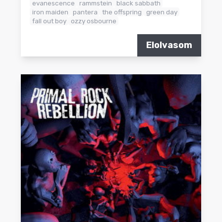
evanescence
rammstein
black sabbath
iron maiden
pantera
the offspring
green day
fall out boy
ozzy osbourne
Elolvasom