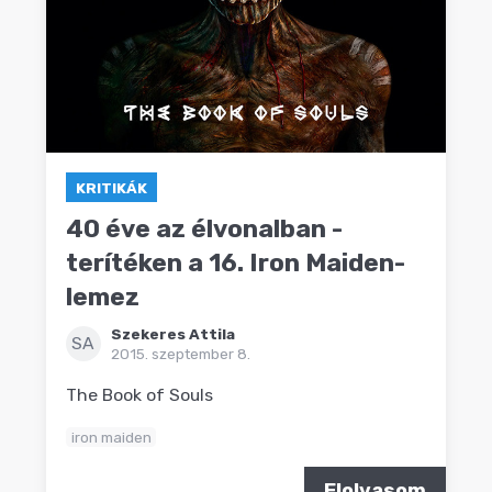
KRITIKÁK
40 éve az élvonalban -
terítéken a 16. Iron Maiden-
lemez
Szekeres Attila
SA
2015. szeptember 8.
The Book of Souls
iron maiden
Elolvasom