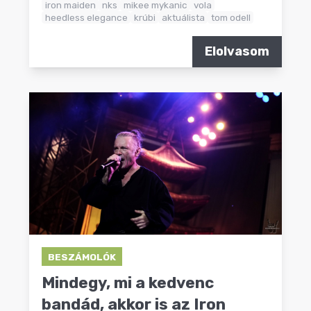
iron maiden
nks
mikee mykanic
vola
heedless elegance
krúbi
aktuálista
tom odell
Elolvasom
BESZÁMOLÓK
Mindegy, mi a kedvenc
bandád, akkor is az Iron