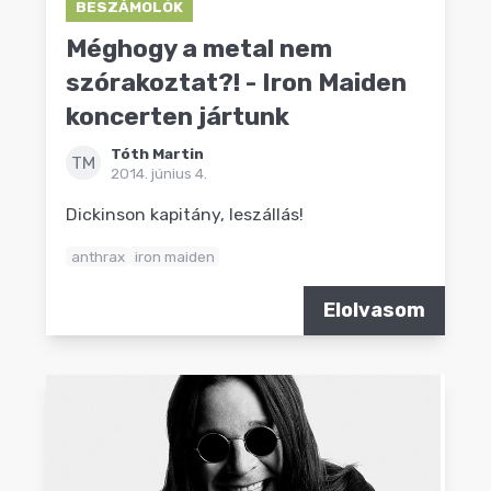
BESZÁMOLÓK
Méghogy a metal nem
szórakoztat?! - Iron Maiden
koncerten jártunk
Tóth Martin
TM
2014. június 4.
Dickinson kapitány, leszállás!
anthrax
iron maiden
Elolvasom