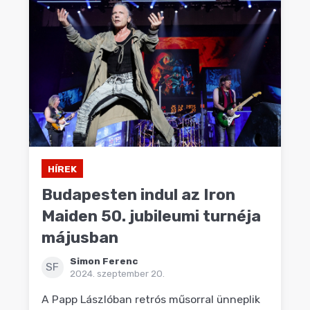
HÍREK
Budapesten indul az Iron
Maiden 50. jubileumi turnéja
májusban
Simon Ferenc
SF
2024. szeptember 20.
A Papp Lászlóban retrós műsorral ünneplik