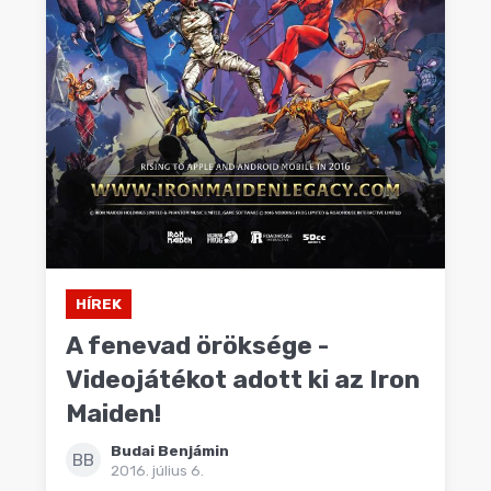
HÍREK
A fenevad öröksége -
Videojátékot adott ki az Iron
Maiden!
Budai Benjámin
BB
2016. július 6.