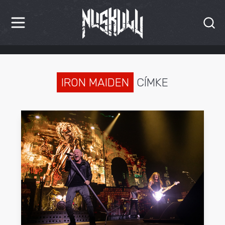
HÍREK
KRITIKÁK
IRON MAIDEN
CÍMKE
BESZÁMOLÓK
INTERJÚK
PREMIEREK
KULT
MÁSVILÁG
BLOG