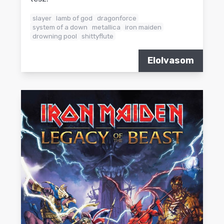
slayer
lamb of god
dragonforce
system of a down
metallica
iron maiden
drowning pool
shittyflute
Elolvasom