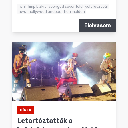
fish!
limp bizkit
avenged sevenfold
volt fesztivál
aws
hollywood undead
iron maiden
Elolvasom
HÍREK
Letartóztatták a