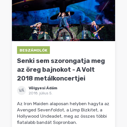
BESZÁMOLÓK
Senki sem szorongatja meg
az öreg bajnokot - A Volt
2018 metálkoncertjei
Völgyesi Ádám
VÁ
2018. július 5.
Az Iron Maiden alaposan helyben hagyta az
Avenged Sevenfoldot, a Limp Bizkitet, a
Hollywood Undeadet, meg az összes többi
fiatalabb bandát Sopronban.