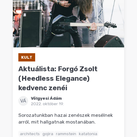
KULT
Aktuálista: Forgó Zsolt
(Heedless Elegance)
kedvenc zenéi
Völgyesi Ádám
VÁ
2022. október 19.
Sorozatunkban hazai zenészek mesélnek
arról, mit hallgatnak mostanában.
architects
gojira
rammstein
katatonia