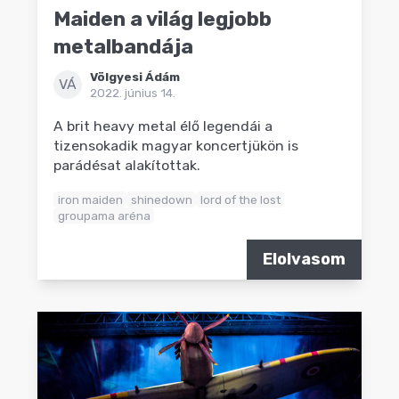
Maiden a világ legjobb
metalbandája
Völgyesi Ádám
VÁ
2022. június 14.
A brit heavy metal élő legendái a
tizensokadik magyar koncertjükön is
parádésat alakítottak.
iron maiden
shinedown
lord of the lost
groupama aréna
Elolvasom