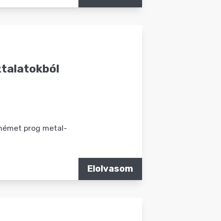
ztalatokból
 német prog metal-
Elolvasom