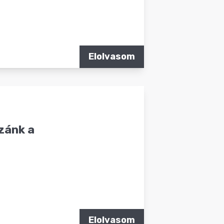
Elolvasom
zánk a
Elolvasom