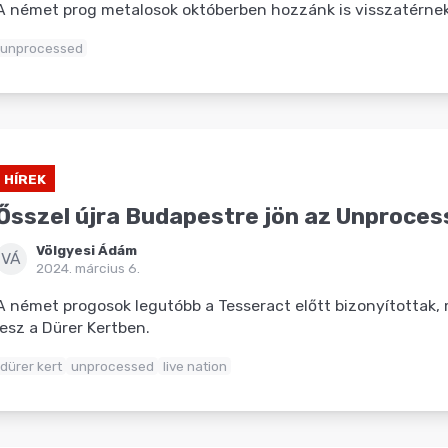
A német prog metalosok októberben hozzánk is visszatérnek
unprocessed
HÍREK
Ősszel újra Budapestre jön az Unproce
Völgyesi Ádám
VÁ
2024. március 6.
A német progosok legutóbb a Tesseract előtt bizonyítottak, m
lesz a Dürer Kertben.
dürer kert
unprocessed
live nation