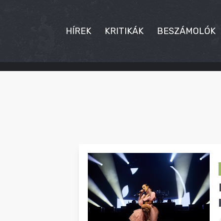
HÍREK
KRITIKÁK
BESZÁMOLÓK
HÍREK
KRITIKÁK
BESZÁMOLÓK
INTERJÚK
PREMIEREK
KULT
MÁSVILÁG