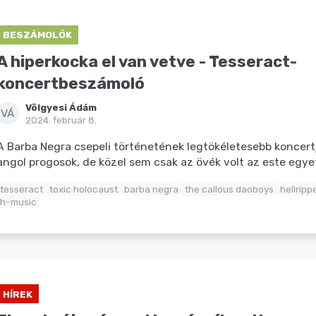
BESZÁMOLÓK
A hiperkocka el van vetve - Tesseract-
koncertbeszámoló
Völgyesi Ádám
VÁ
2024. február 8.
A Barba Negra csepeli történetének legtökéletesebb koncertj
angol progosok, de közel sem csak az övék volt az este egyet
tesseract
toxic holocaust
barba negra
the callous daoboys
hellripp
h-music
HÍREK