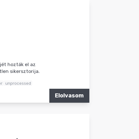
ét hozták el az
len sikersztorija.
er
unprocessed
Elolvasom