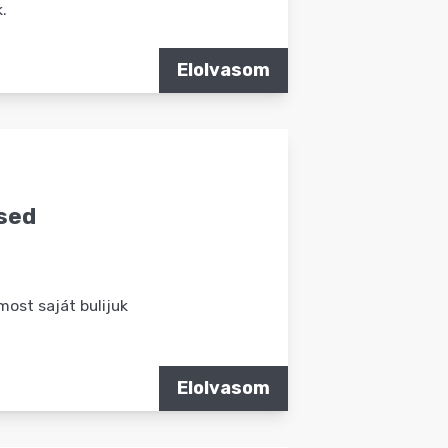
.
Elolvasom
ssed
ost saját bulijuk
Elolvasom