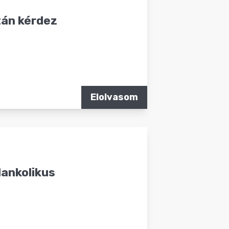
tán kérdez
Elolvasom
lankolikus