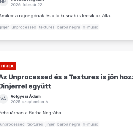
NM
2026. február 22.
Amikor a rajongónak és a laikusnak is leesik az álla.
jinjer
unprocessed
textures
barba negra
h-music
HÍREK
Az Unprocessed és a Textures is jön hoz
Jinjerrel együtt
Völgyesi Ádám
VÁ
2025. szeptember 6.
Februárban a Barba Negrába.
unprocessed
textures
jinjer
barba negra
h-music