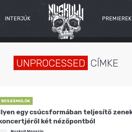
INTERJÚK
PREMIEREK
UNPROCESSED
CÍMKE
BESZÁMOLÓK
Ilyen egy csúcsformában teljesítő zeneka
koncertjéről két nézőpontból
Nuskull Magazin