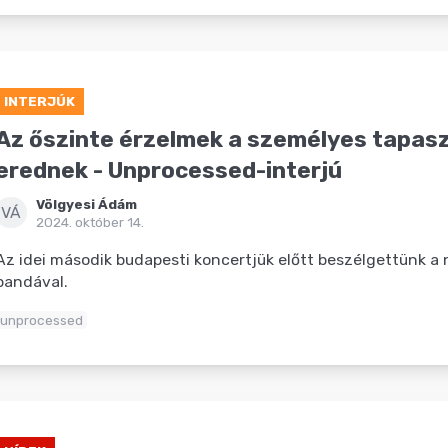
INTERJÚK
Az őszinte érzelmek a személyes tapas
erednek - Unprocessed-interjú
Völgyesi Ádám
VÁ
2024. október 14.
Az idei második budapesti koncertjük előtt beszélgettünk a
bandával.
unprocessed