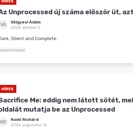
HÍREK
Az Unprocessed új száma először üt, az
Völgyesi Ádám
VÁ
2024. október 2.
Dark, Silent and Complete.
unprocessed
HÍREK
Sacrifice Me: eddig nem látott sötét, me
oldalát mutatja be az Unprocessed
Radó Richárd
RR
2024. augusztus 12.