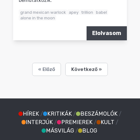
bemutatkozik.
grand mexican warlock
apey
trillion
babel
alone in the moon
Elolvasom
« Előző
Következő »
HÍREK
/
KRITIKÁK
/
BESZÁMOLÓK
/
INTERJÚK
/
PREMIEREK
/
KULT
/
MÁSVILÁG
/
BLOG