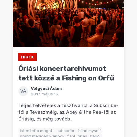
HÍREK
Óriási koncertarchívumot
tett közzé a Fishing on Orfű
Völgyesi Ádám
VÁ
2017. május 15.
Teljes felvételek a fesztiválról, a Subscribe-
tól a Téveszméig, az Apey & the Pea-től az
Óriásig, és még tovább .
isten háta mögött
subscribe
blind myself
grand mexican warlock
fish!
óriás
hanoi