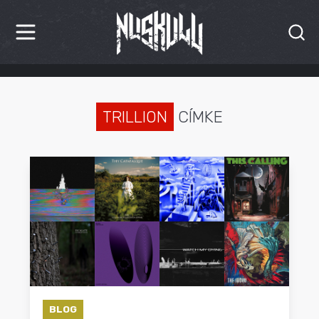
HÍREK
KRITIKÁK
TRILLION
CÍMKE
BESZÁMOLÓK
INTERJÚK
PREMIEREK
KULT
MÁSVILÁG
BLOG
BLOG