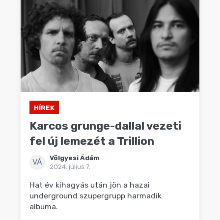
HÍREK
Karcos grunge-dallal vezeti
fel új lemezét a Trillion
Völgyesi Ádám
VÁ
2024. július 7.
Hat év kihagyás után jön a hazai
underground szupergrupp harmadik
albuma.