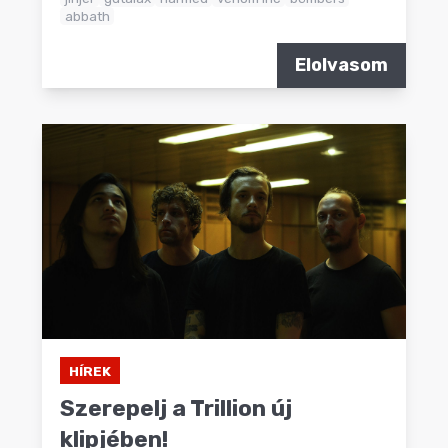
abbath
Elolvasom
HÍREK
Szerepelj a Trillion új
klipjében!