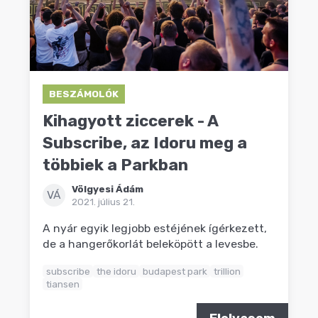
BESZÁMOLÓK
Kihagyott ziccerek - A
Subscribe, az Idoru meg a
többiek a Parkban
Völgyesi Ádám
VÁ
2021. július 21.
A nyár egyik legjobb estéjének ígérkezett,
de a hangerőkorlát beleköpött a levesbe.
subscribe
the idoru
budapest park
trillion
tiansen