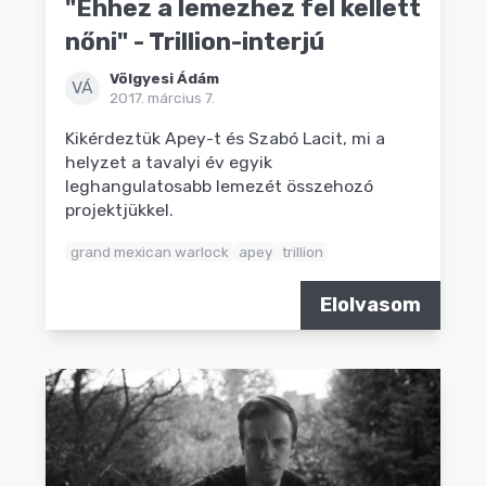
"Ehhez a lemezhez fel kellett
nőni" - Trillion-interjú
Völgyesi Ádám
VÁ
2017. március 7.
Kikérdeztük Apey-t és Szabó Lacit, mi a
helyzet a tavalyi év egyik
leghangulatosabb lemezét összehozó
projektjükkel.
grand mexican warlock
apey
trillion
Elolvasom