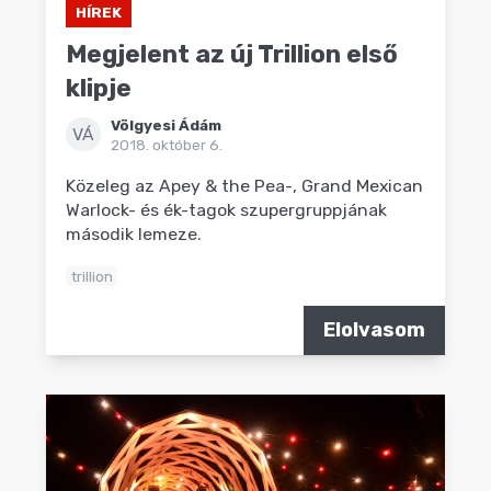
HÍREK
Megjelent az új Trillion első
klipje
Völgyesi Ádám
VÁ
2018. október 6.
Közeleg az Apey & the Pea-, Grand Mexican
Warlock- és ék-tagok szupergruppjának
második lemeze.
trillion
Elolvasom