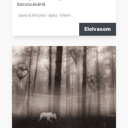
búcsúzásáról.
apey & the pea
apey
trillion
Elolvasom