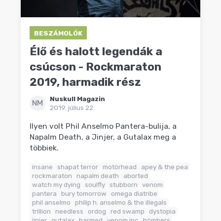
BESZÁMOLÓK
Élő és halott legendák a
csúcson - Rockmaraton
2019, harmadik rész
Nuskull Magazin
NM
2019. július 22.
Ilyen volt Phil Anselmo Pantera-bulija, a
Napalm Death, a Jinjer, a Gutalax meg a
többiek.
insane
shapat terror
motörhead
apey & the pea
rockmaraton
napalm death
aborted
watch my dying
soulfly
stubborn
venom
pantera
bury tomorrow
omega diatribe
phil anselmo
philip h. anselmo & the illegals
trillion
needless
ordog
red swamp
dystopia
jinjer
gutalax
harmed
venom inc
bömbers