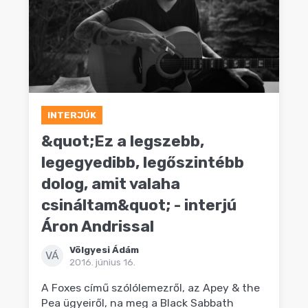
INTERJÚK
&quot;Ez a legszebb,
legegyedibb, legőszintébb
dolog, amit valaha
csináltam&quot; - interjú
Áron Andrissal
Völgyesi Ádám
VÁ
2016. június 16.
A Foxes című szólólemezről, az Apey & the
Pea ügyeiről, na meg a Black Sabbath