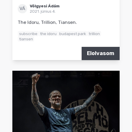
Völgyesi Ádám
VÁ
2021. június 4.
The Idoru, Trillion, Tiansen.
subscribe
the idoru
budapest park
trillion
tiansen
Elolvasom