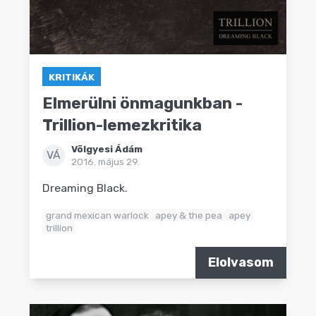
KRITIKÁK
Elmerülni önmagunkban -
Trillion-lemezkritika
Völgyesi Ádám
VÁ
2016. május 29.
Dreaming Black.
grand mexican warlock
apey & the pea
apey
trillion
Elolvasom