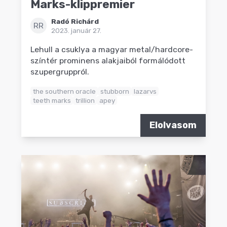
Marks-klippremier
Radó Richárd
RR
2023. január 27.
Lehull a csuklya a magyar metal/hardcore-
színtér prominens alakjaiból formálódott
szupergruppról.
the southern oracle
stubborn
lazarvs
teeth marks
trillion
apey
Elolvasom