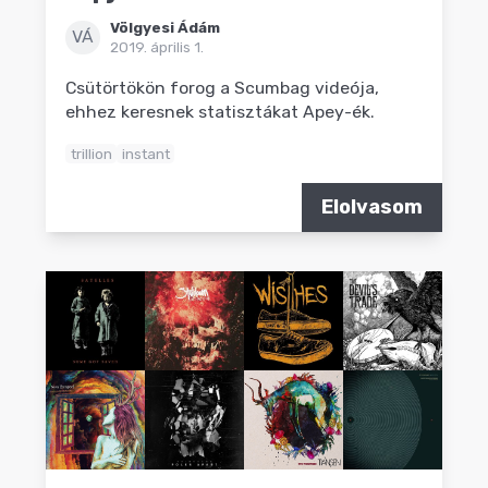
Völgyesi Ádám
VÁ
2019. április 1.
Csütörtökön forog a Scumbag videója,
ehhez keresnek statisztákat Apey-ék.
trillion
instant
Elolvasom