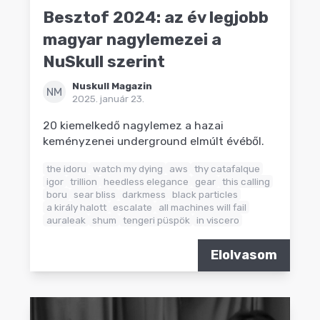
Besztof 2024: az év legjobb
magyar nagylemezei a
NuSkull szerint
Nuskull Magazin
NM
2025. január 23.
20 kiemelkedő nagylemez a hazai
keményzenei underground elmúlt évéből.
the idoru
watch my dying
aws
thy catafalque
igor
trillion
heedless elegance
gear
this calling
boru
sear bliss
darkmess
black particles
a király halott
escalate
all machines will fail
auraleak
shum
tengeri püspök
in viscero
Elolvasom