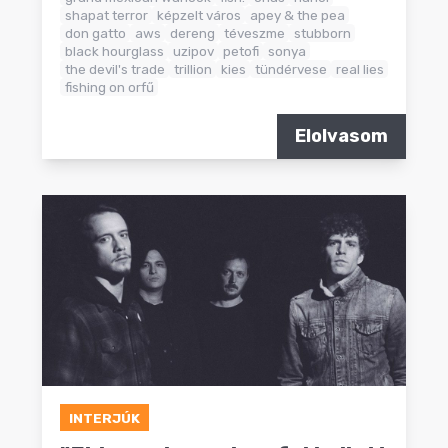
shapat terror
képzelt város
apey & the pea
don gatto
aws
dereng
téveszme
stubborn
black hourglass
uzipov
petofi
sonya
the devil's trade
trillion
kies
tündérvese
real lies
fishing on orfű
Elolvasom
INTERJÚK