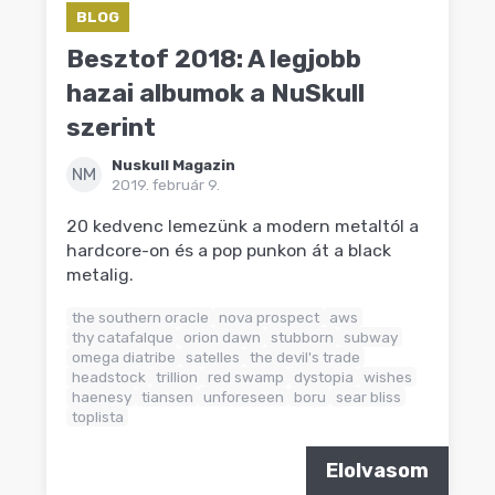
BLOG
Besztof 2018: A legjobb
hazai albumok a NuSkull
szerint
Nuskull Magazin
NM
2019. február 9.
20 kedvenc lemezünk a modern metaltól a
hardcore-on és a pop punkon át a black
metalig.
the southern oracle
nova prospect
aws
thy catafalque
orion dawn
stubborn
subway
omega diatribe
satelles
the devil's trade
headstock
trillion
red swamp
dystopia
wishes
haenesy
tiansen
unforeseen
boru
sear bliss
toplista
Elolvasom