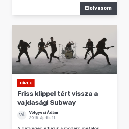
Elolvasom
HÍREK
Friss klippel tért vissza a
vajdasági Subway
Völgyesi Ádám
VÁ
2018. április 11.
A hétvégén érkezik a modern metalos