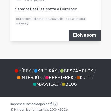
Szombat esti szieszta a Dürerben.
dürer kert
ill nino
csakazértis
still with soul
subway
Elolvasom
HÍREK
/
KRITIKÁK
/
BESZÁMOLÓK
/
INTERJÚK
/
PREMIEREK
/
KULT
/
MÁSVILÁG
/
BLOG
Impresszum
Médiaajánlat
© Minden jog fenntartva. 2004-2026