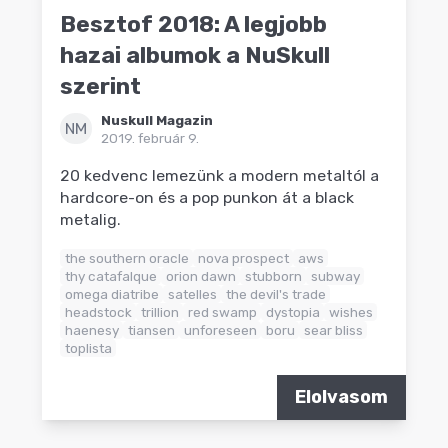
Besztof 2018: A legjobb
hazai albumok a NuSkull
szerint
Nuskull Magazin
NM
2019. február 9.
20 kedvenc lemezünk a modern metaltól a
hardcore-on és a pop punkon át a black
metalig.
the southern oracle
nova prospect
aws
thy catafalque
orion dawn
stubborn
subway
omega diatribe
satelles
the devil's trade
headstock
trillion
red swamp
dystopia
wishes
haenesy
tiansen
unforeseen
boru
sear bliss
toplista
Elolvasom