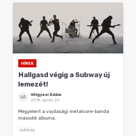
HÍREK
Hallgasd végig a Subway új
lemezét!
Völgyesi Ádám
VÁ
2018. április 20.
Megjelent a vajdasági metalcore-banda
második albuma.
subway