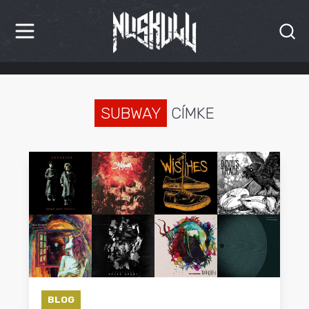
HÍREK
KRITIKÁK
SUBWAY
CÍMKE
BESZÁMOLÓK
INTERJÚK
PREMIEREK
KULT
MÁSVILÁG
BLOG
BLOG