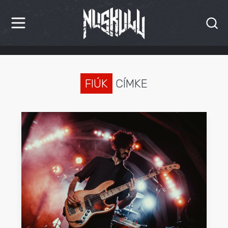
HÍREK
KRITIKÁK
FIÚK
CÍMKE
BESZÁMOLÓK
INTERJÚK
PREMIEREK
KULT
MÁSVILÁG
BLOG