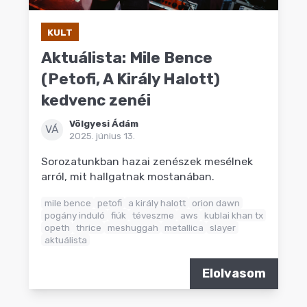
KULT
Aktuálista: Mile Bence
(Petofi, A Király Halott)
kedvenc zenéi
Völgyesi Ádám
VÁ
2025. június 13.
Sorozatunkban hazai zenészek mesélnek
arról, mit hallgatnak mostanában.
mile bence
petofi
a király halott
orion dawn
pogány induló
fiúk
téveszme
aws
kublai khan tx
opeth
thrice
meshuggah
metallica
slayer
aktuálista
Elolvasom