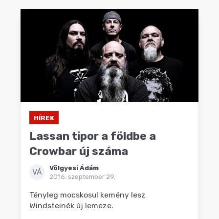
HÍREK
Lassan tipor a földbe a
Crowbar új száma
Völgyesi Ádám
VÁ
2016. szeptember 29.
Tényleg mocskosul kemény lesz
Windsteinék új lemeze.