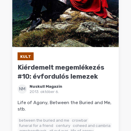
KULT
Kiérdemelt megemlékezés
#10: évfordulós lemezek
Nuskull Magazin
NM
2013. október 6.
Life of Agony, Between the Buried and Me,
stb.
between the buried and me
crowbar
funeral for a friend
century
coheed and cambria
armsbendback
all out war
life of agony