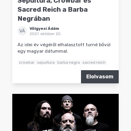
Sepultura, Crowbar és
Sacred Reich a Barba
Negrában
Völgyesi Ádám
VÁ
2021. október 20.
Az idei év végéről elhalasztott turné bővül
egy magyar dátummal.
crowbar
sepultura
barba negra
sacred reich
Elolvasom