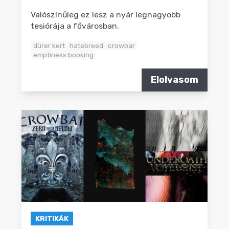
Valószínűleg ez lesz a nyár legnagyobb
tesiórája a fővárosban.
dürer kert
hatebreed
crowbar
emptiness booking
Elolvasom
KRITIKÁK