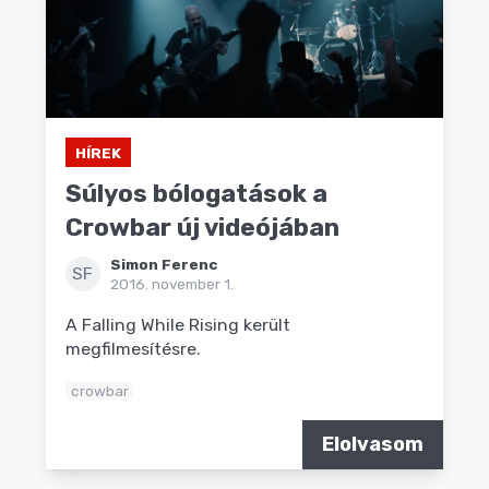
HÍREK
Súlyos bólogatások a
Crowbar új videójában
Simon Ferenc
SF
2016. november 1.
A Falling While Rising került
megfilmesítésre.
crowbar
Elolvasom