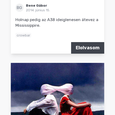
Bene Gábor
BG
2014. június 15.
Holnap pedig az A38 ideiglenesen átevez a
Mississippire.
crowbar
Elolvasom