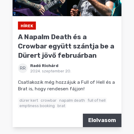
HÍREK
A Napalm Death és a
Crowbar együtt szántja be a
Dürert jövő februárban
Radó Richárd
RR
2024. szeptember 20.
Csatlakozik még hozzájuk a Full of Hell és a
Brat is, hogy rendesen fájjon!
dürer kert
crowbar
napalm death
full of hell
emptiness booking
brat
Elolvasom