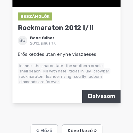
BESZÁMOLÓK
Rockmaraton 2012 I/II
Bene Gábor
BG
2012. július 17.
Erős kezdés után enyhe visszaesés
insane
the sharon tate
the southern oracle
shell beach
kill with hate
texas in july
crowbar
rockmaraton
leander rising
soulfly
auburn
diamonds are forever
Elolvasom
« Előző
Következő »