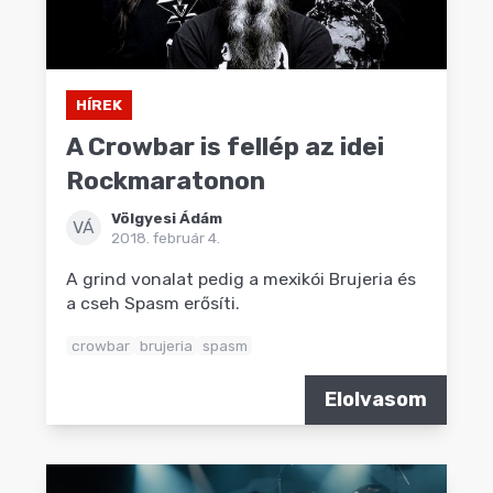
HÍREK
A Crowbar is fellép az idei
Rockmaratonon
Völgyesi Ádám
VÁ
2018. február 4.
A grind vonalat pedig a mexikói Brujeria és
a cseh Spasm erősíti.
crowbar
brujeria
spasm
Elolvasom