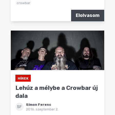
crowbar
Elolvasom
HÍREK
Lehúz a mélybe a Crowbar új
dala
Simon Ferenc
SF
2016. szeptember 2.