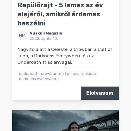
Repülőrajt - 5 lemez az év
elejéről, amikről érdemes
beszélni
Nuskull Magazin
NM
2022. április 10.
Nagyító alatt a Celeste, a Crowbar, a Cult of
Luna, a Darkness Everywhere és az
Underoath friss anyagai.
underoath
crowbar
cult of luna
celeste
darkness everywhere
Elolvasom