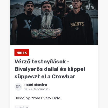
HÍREK
Vérző testnyílások -
Bivalyerős dallal és klippel
süppeszt el a Crowbar
Radó Richárd
RR
2022. február 25.
Bleeding from Every Hole.
crowbar