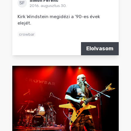
Simon Ferenc
SF
2016. augusztus 30.
Kirk Windstein megidézi a '90-es évek
elejét.
crowbar
Elolvasom