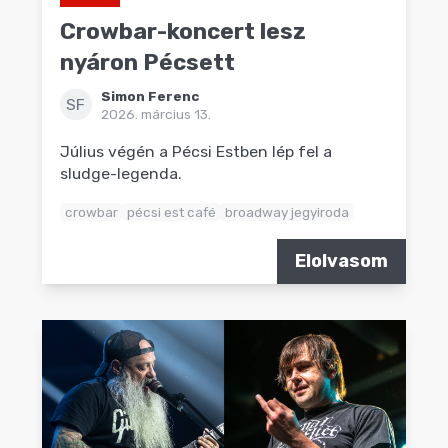
Crowbar-koncert lesz
nyáron Pécsett
Simon Ferenc
SF
2026. március 13.
Július végén a Pécsi Estben lép fel a
sludge-legenda.
crowbar
pécsi est café
broadway jegyiroda
Elolvasom