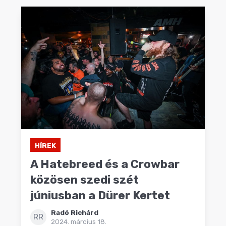
HÍREK
A Hatebreed és a Crowbar
közösen szedi szét
júniusban a Dürer Kertet
Radó Richárd
RR
2024. március 18.