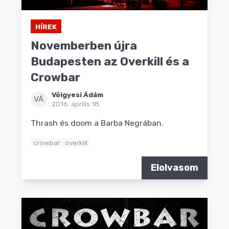
HÍREK
Novemberben újra
Budapesten az Overkill és a
Crowbar
Völgyesi Ádám
VÁ
2016. április 18.
Thrash és doom a Barba Negrában.
crowbar
overkill
Elolvasom