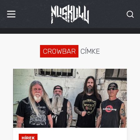
HÍREK
KRITIKÁK
CROWBAR
CÍMKE
BESZÁMOLÓK
INTERJÚK
PREMIEREK
KULT
MÁSVILÁG
BLOG
HÍREK