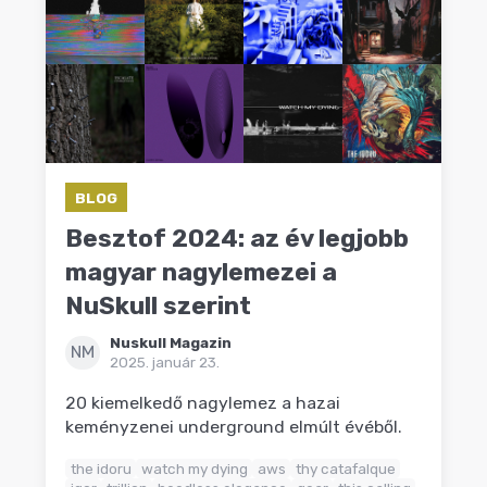
BLOG
Besztof 2024: az év legjobb
magyar nagylemezei a
NuSkull szerint
Nuskull Magazin
NM
2025. január 23.
20 kiemelkedő nagylemez a hazai
keményzenei underground elmúlt évéből.
the idoru
watch my dying
aws
thy catafalque