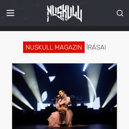
HÍREK
KRITIKÁK
NUSKULL MAGAZIN
ÍRÁSAI
BESZÁMOLÓK
INTERJÚK
PREMIEREK
KULT
MÁSVILÁG
BLOG