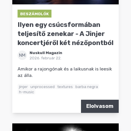
BESZÁMOLÓK
Ilyen egy csúcsformában
teljesítő zenekar - A Jinjer
koncertjéről két nézőpontból
Nuskull Magazin
NM
2026. február 22.
Amikor a rajongónak és a laikusnak is leesik
az álla.
jinjer
unprocessed
textures
barba negra
h-music
Elolvasom