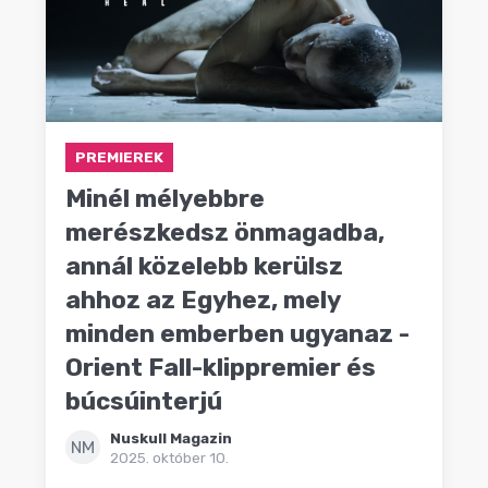
PREMIEREK
Minél mélyebbre
merészkedsz önmagadba,
annál közelebb kerülsz
ahhoz az Egyhez, mely
minden emberben ugyanaz -
Orient Fall-klippremier és
búcsúinterjú
Nuskull Magazin
NM
2025. október 10.