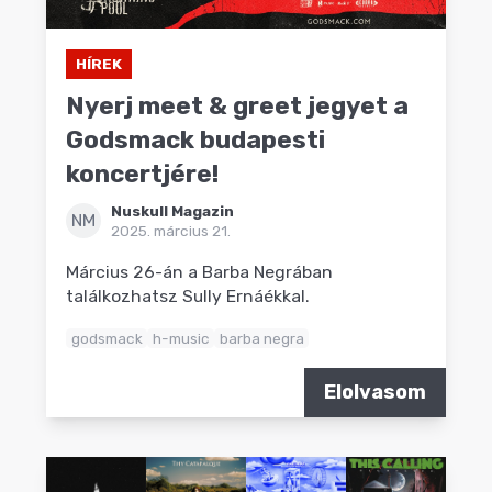
HÍREK
Nyerj meet & greet jegyet a
Godsmack budapesti
koncertjére!
Nuskull Magazin
NM
2025. március 21.
Március 26-án a Barba Negrában
találkozhatsz Sully Ernáékkal.
godsmack
h-music
barba negra
Elolvasom