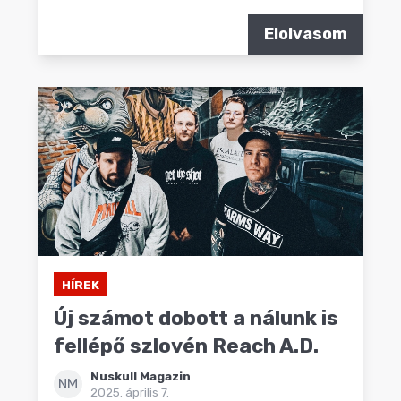
Elolvasom
HÍREK
Új számot dobott a nálunk is
fellépő szlovén Reach A.D.
Nuskull Magazin
NM
2025. április 7.