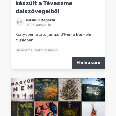
készült a Téveszme
dalszövegeiből
Nuskull Magazin
NM
2025. január 16.
Könyvbemutató január 31-én a BarHole
Musicban.
téveszme
barhole music
Elolvasom