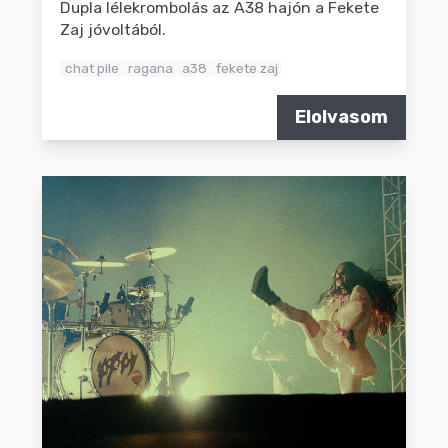
Dupla lélekrombolás az A38 hajón a Fekete
Zaj jóvoltából.
chat pile
ragana
a38
fekete zaj
Elolvasom