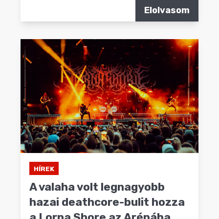
Elolvasom
HÍREK
A valaha volt legnagyobb
hazai deathcore-bulit hozza
a Lorna Shore az Arénába