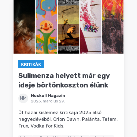
KRITIKÁK
Sulimenza helyett már egy
ideje börtönkoszton élünk
Nuskull Magazin
NM
2025. március 29.
Öt hazai kislemez kritikája 2025 első
negyedévéből: Orion Dawn, Palánta, Tetem,
Trux, Vodka for Kids.