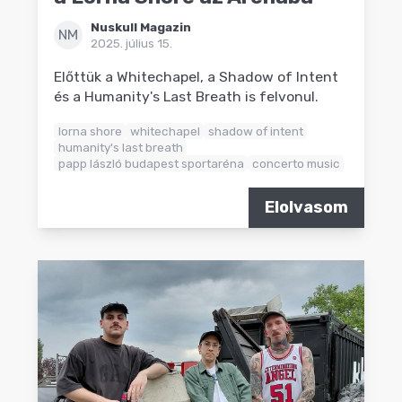
Nuskull Magazin
NM
2025. július 15.
Előttük a Whitechapel, a Shadow of Intent
és a Humanity's Last Breath is felvonul.
lorna shore
whitechapel
shadow of intent
humanity's last breath
papp lászló budapest sportaréna
concerto music
Elolvasom