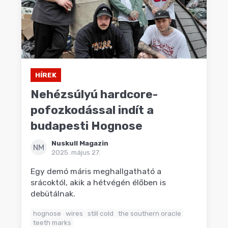
HÍREK
Nehézsúlyú hardcore-
pofozkodással indít a
budapesti Hognose
Nuskull Magazin
NM
2025. május 27.
Egy demó máris meghallgatható a
srácoktól, akik a hétvégén élőben is
debütálnak.
hognose
wires
still cold
the southern oracle
teeth marks