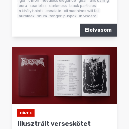
igor
trillion
heedless elegance
gear
this calling
boru
sear bliss
darkmess
black particles
a király halott
escalate
all machines will fail
auraleak
shum
tengeri püspök
in viscero
Elolvasom
HÍREK
Illusztrált verseskötet