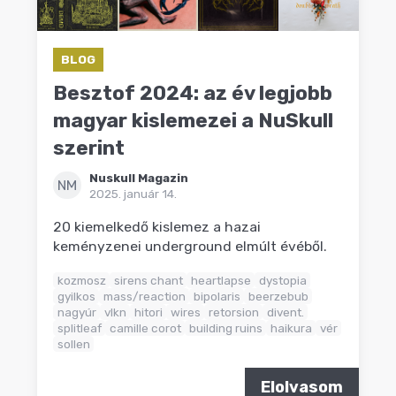
BLOG
Besztof 2024: az év legjobb
magyar kislemezei a NuSkull
szerint
Nuskull Magazin
NM
2025. január 14.
20 kiemelkedő kislemez a hazai
keményzenei underground elmúlt évéből.
kozmosz
sirens chant
heartlapse
dystopia
gyilkos
mass/reaction
bipolaris
beerzebub
nagyúr
vlkn
hitori
wires
retorsion
divent.
splitleaf
camille corot
building ruins
haikura
vér
sollen
Elolvasom