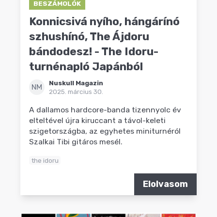
BESZÁMOLÓK
Konnicsivá nyího, hángárínó
szhushínó, The Ájdoru
bándodesz! - The Idoru-
turnénapló Japánból
Nuskull Magazin
NM
2025. március 30.
A dallamos hardcore-banda tizennyolc év
elteltével újra kiruccant a távol-keleti
szigetországba, az egyhetes miniturnéról
Szalkai Tibi gitáros mesél.
the idoru
Elolvasom