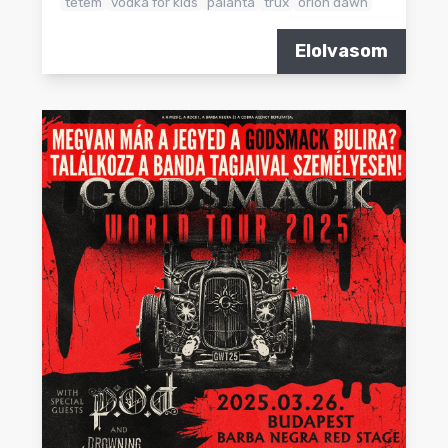
tetem
vodka for kids
palánta
trux
orion dawn
Elolvasom