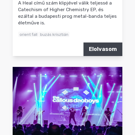
A Heal című szám klipjével válik teljessé a
Catechism of Higher Chemistry EP, és
ezáltal a budapesti prog metal-banda teljes
életműve is.
orient fall
buzás krisztián
Elolvasom