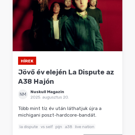
HÍREK
Jövő év elején La Dispute az
A38 Hajón
Nuskull Magazin
NM
2025. augusztus 20.
Több mint tíz év után láthatjuk újra a
michigani poszt-hardcore-bandát.
la dispute
vs self
pijn
a38
live nation