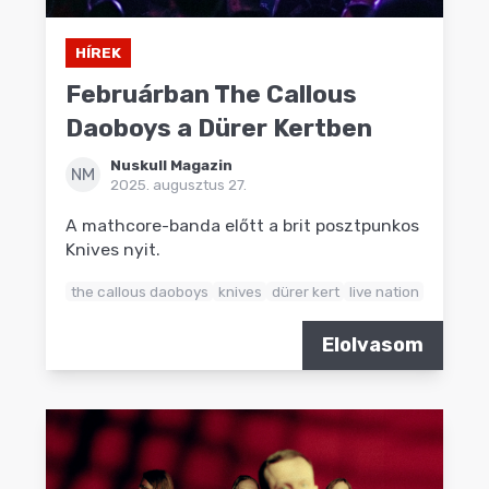
HÍREK
Februárban The Callous
Daoboys a Dürer Kertben
Nuskull Magazin
NM
2025. augusztus 27.
A mathcore-banda előtt a brit posztpunkos
Knives nyit.
the callous daoboys
knives
dürer kert
live nation
Elolvasom