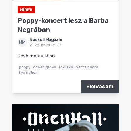
HÍREK
Poppy-koncert lesz a Barba
Negrában
Nuskull Magazin
NM
2025. október 29.
Jövő márciusban.
poppy
ocean grove
fox lake
barba negra
live nation
Elolvasom