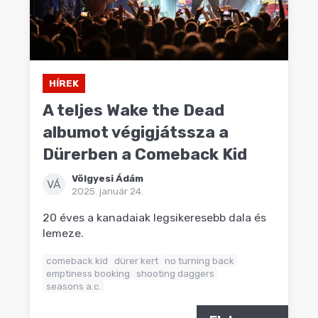
HÍREK
A teljes Wake the Dead
albumot végigjátssza a
Dürerben a Comeback Kid
Völgyesi Ádám
VÁ
2025. január 24.
20 éves a kanadaiak legsikeresebb dala és
lemeze.
comeback kid
dürer kert
no turning back
emptiness booking
shooting daggers
seasons a.c.