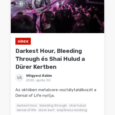
HÍREK
Darkest Hour, Bleeding
Through és Shai Hulud a
Dürer Kertben
Völgyesi Ádám
VÁ
2025. április 30.
Az októberi metalcore-osztálytalálkozót a
Denial of Life nyitja.
darkest hour
bleeding through
shai hulud
denial of life
dürer kert
emptiness booking