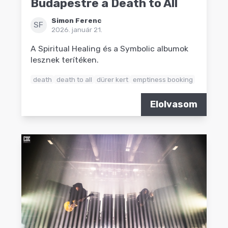
Budapestre a Death to All
Simon Ferenc
SF
2026. január 21.
A Spiritual Healing és a Symbolic albumok
lesznek terítéken.
death
death to all
dürer kert
emptiness booking
Elolvasom