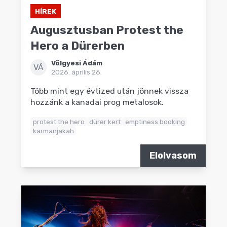
HÍREK
Augusztusban Protest the
Hero a Dürerben
Völgyesi Ádám
VÁ
2026. április 26.
Több mint egy évtized után jönnek vissza
hozzánk a kanadai prog metalosok.
protest the hero
dürer kert
emptiness booking
karmanjakah
Elolvasom