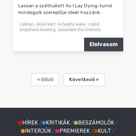
Lassan a széthullott As I Lay Dying-turné
mindegyik szereplője ideér hozzánk.
caliban
dürer kert
in hearts wake
cabal
emptiness booking
assemble the chariots
Elolvasom
« Előző
Következő »
HÍREK
/
KRITIKÁK
/
BESZÁMOLÓK
/
INTERJÚK
/
PREMIEREK
/
KULT
/