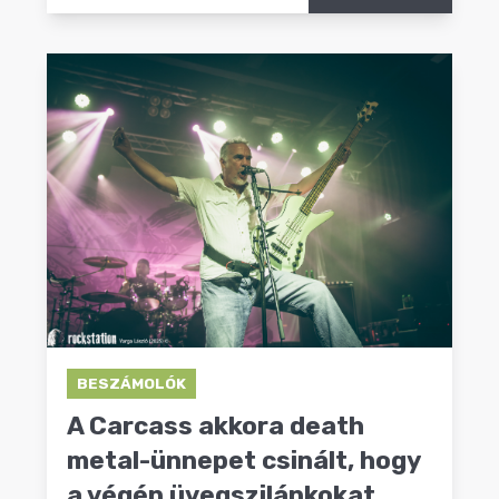
BESZÁMOLÓK
A Carcass akkora death
metal-ünnepet csinált, hogy
a végén üvegszilánkokat