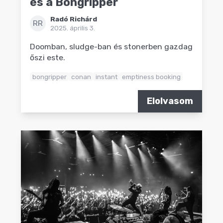
és a Bongripper
Radó Richárd
RR
2025. április 3.
Doomban, sludge-ban és stonerben gazdag
őszi este.
bongripper
conan
instant
emptiness booking
Elolvasom