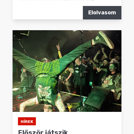
Elolvasom
HÍREK
Először játszik