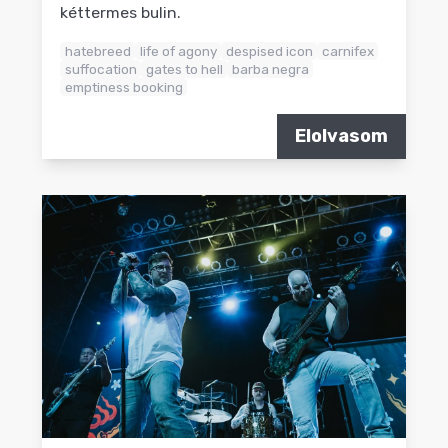
kéttermes bulin.
hatebreed
life of agony
despised icon
carnifex
suffocation
gates to hell
barba negra
emptiness booking
Elolvasom