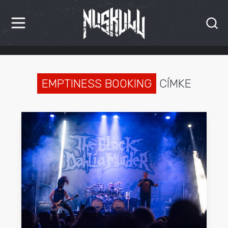
HÍREK
KRITIKÁK
EMPTINESS BOOKING
CÍMKE
BESZÁMOLÓK
INTERJÚK
PREMIEREK
KULT
MÁSVILÁG
BLOG