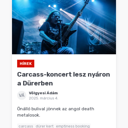
HÍREK
Carcass-koncert lesz nyáron
a Dürerben
Völgyesi Ádám
VÁ
2025. március 4.
Önálló bulival jönnek az angol death
metalosok.
carcass
dürer kert
emptiness booking