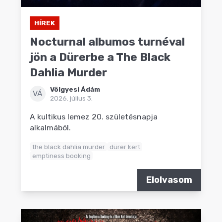
HÍREK
Nocturnal albumos turnéval
jön a Dürerbe a The Black
Dahlia Murder
Völgyesi Ádám
VÁ
2026. július 3.
A kultikus lemez 20. születésnapja
alkalmából.
the black dahlia murder
dürer kert
emptiness booking
Elolvasom