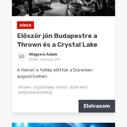
HÍREK
Először jön Budapestre a
Thrown és a Crystal Lake
Völgyesi Ádám
VÁ
2025. március 29.
A Heriot is fellép előttük a Dürerben
augusztusban.
thrown
crystal lake
heriot
dürer kert
emptiness booking
Elolvasom