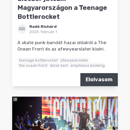
Magyarországon a Teenage
Bottlerocket
Radó Richárd
RR
2025. február 7.
A skate punk-bandát hazai oldalról a The
Ocean Front és az afewyearslater kíséri.
teenage bottlerocket
afewyearslater
the ocean front
dürer kert
emptiness booking
Elolvasom