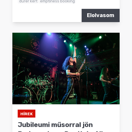
dürer kert
emptiness booking
Elolvasom
HÍREK
Jubileumi műsorral jön