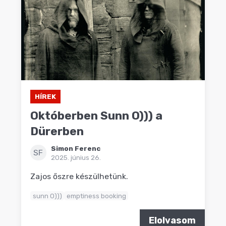
HÍREK
Októberben Sunn O))) a
Dürerben
Simon Ferenc
SF
2025. június 26.
Zajos őszre készülhetünk.
sunn 0)))
emptiness booking
Elolvasom