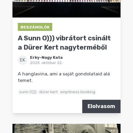
BESZÁMOLÓK
A Sunn O))) vibrátort csinált
a Dürer Kert nagyterméből
Erky-Nagy Kata
EK
2025. október 22.
A hanglavina, ami a saját gondolataid alá
temet.
sunn 0)))
dürer kert
emptiness booking
Elolvasom