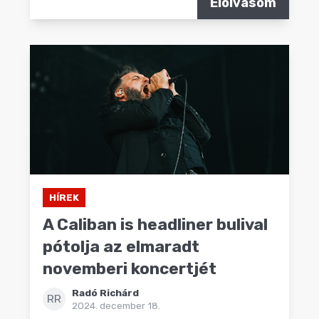
Elolvasom
HÍREK
A Caliban is headliner bulival
pótolja az elmaradt
novemberi koncertjét
Radó Richárd
RR
2024. december 18.