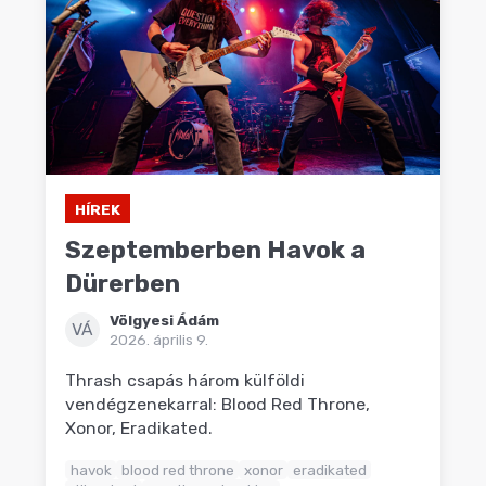
HÍREK
Szeptemberben Havok a
Dürerben
Völgyesi Ádám
VÁ
2026. április 9.
Thrash csapás három külföldi
vendégzenekarral: Blood Red Throne,
Xonor, Eradikated.
havok
blood red throne
xonor
eradikated