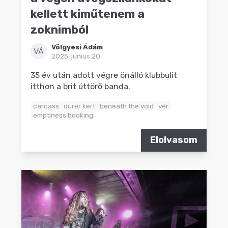
kellett kiműtenem a
zoknimból
Völgyesi Ádám
VÁ
2025. június 20.
35 év után adott végre önálló klubbulit
itthon a brit úttörő banda.
carcass
dürer kert
beneath the void
vér
emptiness booking
Elolvasom