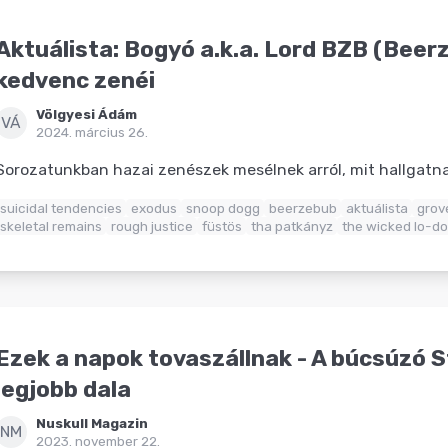
Aktuálista: Bogyó a.k.a. Lord BZB (Beer
kedvenc zenéi
Völgyesi Ádám
VÁ
2024. március 26.
Sorozatunkban hazai zenészek mesélnek arról, mit hallgat
suicidal tendencies
exodus
snoop dogg
beerzebub
aktuálista
grov
skeletal remains
rough justice
füstös
tha patkányz
the wicked lo-d
Ezek a napok tovaszállnak - A búcsúzó 
legjobb dala
Nuskull Magazin
NM
2023. november 22.