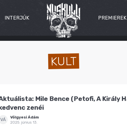
INTERJÚK
PREMIEREK
KULT
Aktuálista: Mile Bence (Petofi, A Király H
kedvenc zenéi
Völgyesi Ádám
VÁ
2025. június 13.