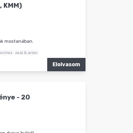
k, KMM)
nak mostanában.
vrches
zeal & ardor
Elolvasom
énye - 20
n durva buliról.