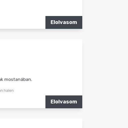
Elolvasom
nak mostanában.
an halen
Elolvasom