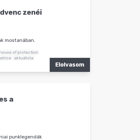
edvenc zenéi
nak mostanában.
house of protection
atrice
aktuálista
Elolvasom
es a
rniai punklegendák