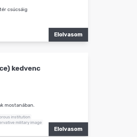
tér csúcsáig
Elolvasom
ace) kedvenc
nak mostanában.
orous institution
rvative military image
Elolvasom