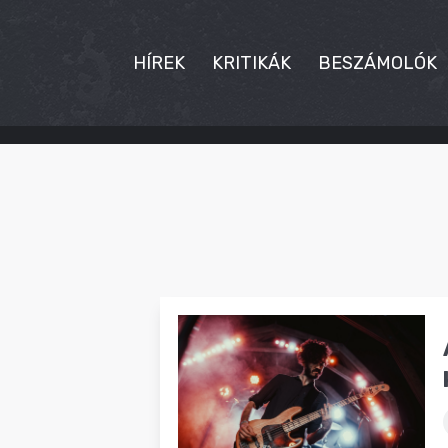
HÍREK
KRITIKÁK
BESZÁMOLÓK
HÍREK
KRITIKÁK
BESZÁMOLÓK
INTERJÚK
PREMIEREK
KULT
MÁSVILÁG