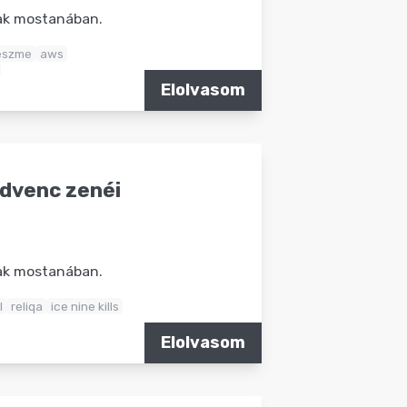
nak mostanában.
eszme
aws
Elolvasom
edvenc zenéi
nak mostanában.
l
reliqa
ice nine kills
Elolvasom