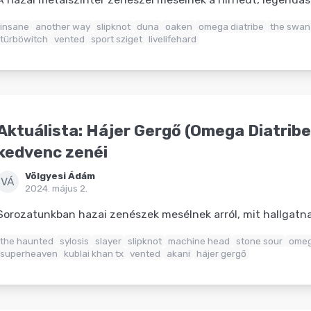
insane
another way
slipknot
duna
oaken
omega diatribe
the swan 
türböwitch
vented
sport sziget
livelifehard
Aktuálista: Hájer Gergő (Omega Diatribe
kedvenc zenéi
Völgyesi Ádám
VÁ
2024. május 2.
Sorozatunkban hazai zenészek mesélnek arról, mit hallgat
the haunted
sylosis
slayer
slipknot
machine head
stone sour
omeg
superheaven
kublai khan tx
vented
akani
hájer gergő