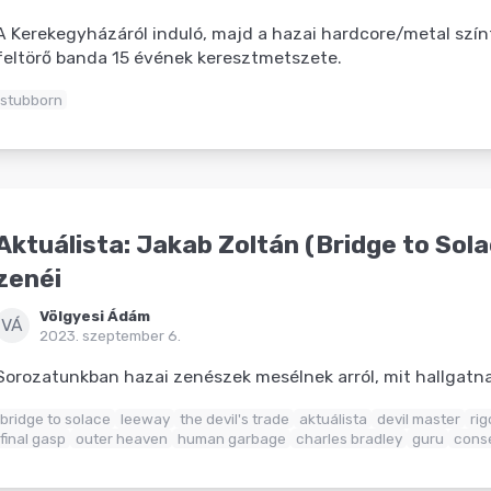
A Kerekegyházáról induló, majd a hazai hardcore/metal szín
feltörő banda 15 évének keresztmetszete.
stubborn
Aktuálista: Jakab Zoltán (Bridge to Sol
zenéi
Völgyesi Ádám
VÁ
2023. szeptember 6.
Sorozatunkban hazai zenészek mesélnek arról, mit hallgat
bridge to solace
leeway
the devil's trade
aktuálista
devil master
rig
final gasp
outer heaven
human garbage
charles bradley
guru
conse