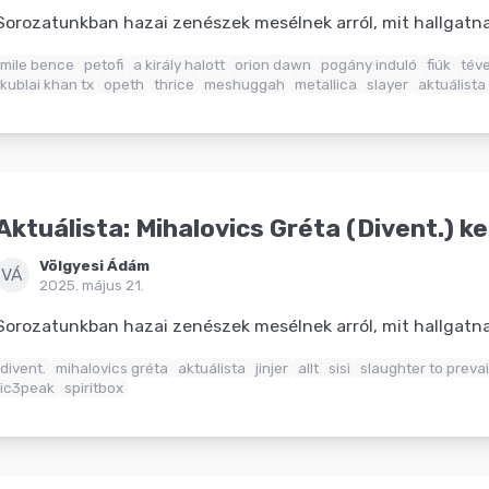
Sorozatunkban hazai zenészek mesélnek arról, mit hallgat
mile bence
petofi
a király halott
orion dawn
pogány induló
fiúk
tév
kublai khan tx
opeth
thrice
meshuggah
metallica
slayer
aktuálista
Aktuálista: Mihalovics Gréta (Divent.) k
Völgyesi Ádám
VÁ
2025. május 21.
Sorozatunkban hazai zenészek mesélnek arról, mit hallgat
divent.
mihalovics gréta
aktuálista
jinjer
allt
sisi
slaughter to prevai
ic3peak
spiritbox