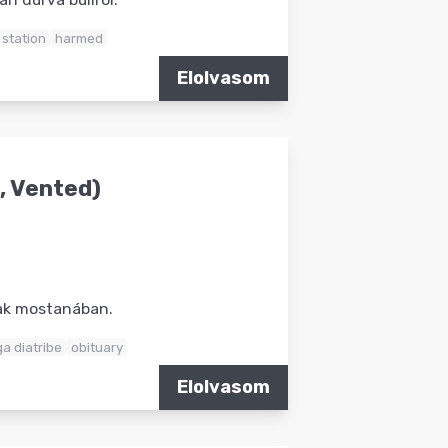
station
harmed
Elolvasom
, Vented)
nak mostanában.
a diatribe
obituary
Elolvasom