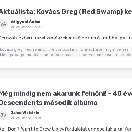
Aktuálista: Kovács Greg (Red Swamp) k
Völgyesi Ádám
VÁ
2025. március 27.
Sorozatunkban hazai zenészek mesélnek arról, mit hallgat
kovács greg
red swamp
the curious kind
whitechapel
night verses
king garbage
mutoid man
coco macsek
oiee
venjent
harkla
l'impér
Még mindig nem akarunk felnőni! - 40 év
Descendents második albuma
Jalcs Viktória
JV
2025. március 25.
Az I Don't Want to Grow Up évfordulóját ünnepeljük a kalifo