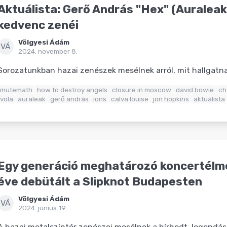
Aktuálista: Gerő András "Hex" (Auralea
kedvenc zenéi
Völgyesi Ádám
VÁ
2024. november 8.
Sorozatunkban hazai zenészek mesélnek arról, mit hallgat
mutemath
how to destroy angels
closure in moscow
david bowie
ch
vola
auraleak
gerő andrás
ions
calva louise
jon hopkins
aktuálista
Egy generáció meghatározó koncertélm
éve debütált a Slipknot Budapesten
Völgyesi Ádám
VÁ
2024. június 19.
A hazai metalszíntér zenészei mesélnek a hírhedt, legendása