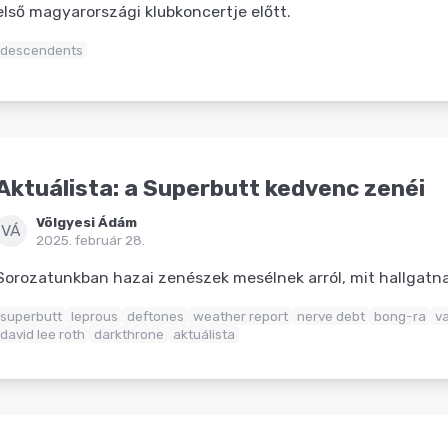
első magyarországi klubkoncertje előtt.
descendents
Aktuálista: a Superbutt kedvenc zenéi
Völgyesi Ádám
VÁ
2025. február 28.
Sorozatunkban hazai zenészek mesélnek arról, mit hallgat
superbutt
leprous
deftones
weather report
nerve debt
bong-ra
v
david lee roth
darkthrone
aktuálista