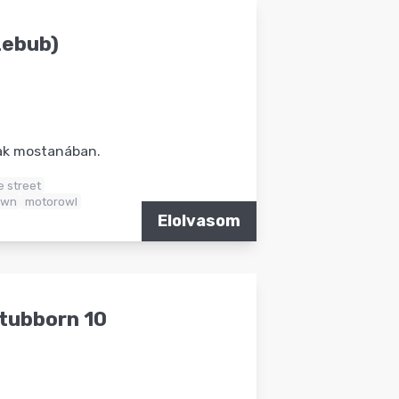
zebub)
nak mostanában.
e street
own
motorowl
Elolvasom
Stubborn 10