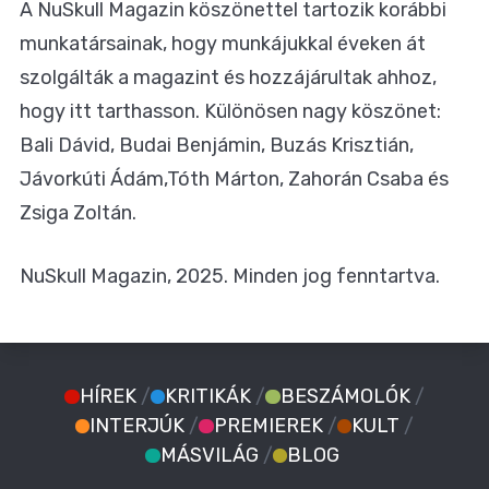
A NuSkull Magazin köszönettel tartozik korábbi
munkatársainak, hogy munkájukkal éveken át
szolgálták a magazint és hozzájárultak ahhoz,
hogy itt tarthasson. Különösen nagy köszönet:
Bali Dávid, Budai Benjámin, Buzás Krisztián,
Jávorkúti Ádám,Tóth Márton, Zahorán Csaba és
Zsiga Zoltán.
NuSkull Magazin, 2025. Minden jog fenntartva.
HÍREK
/
KRITIKÁK
/
BESZÁMOLÓK
/
INTERJÚK
/
PREMIEREK
/
KULT
/
MÁSVILÁG
/
BLOG