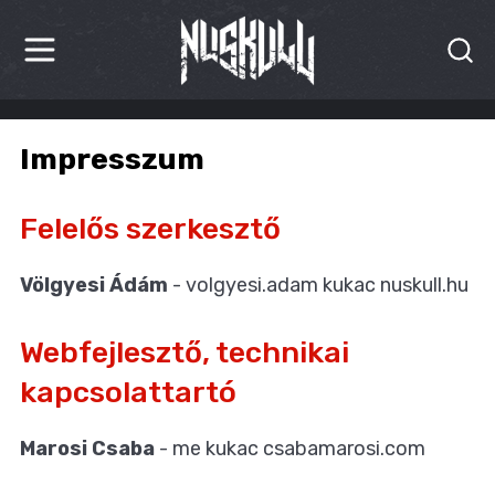
HÍREK
Impresszum
KRITIKÁK
Felelős szerkesztő
BESZÁMOLÓK
INTERJÚK
Völgyesi Ádám
- volgyesi.adam kukac nuskull.hu
PREMIEREK
Webfejlesztő, technikai
KULT
kapcsolattartó
MÁSVILÁG
Marosi Csaba
- me kukac csabamarosi.com
BLOG