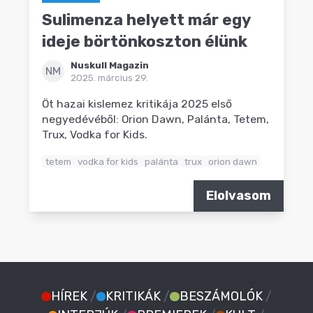
Sulimenza helyett már egy
ideje börtönkoszton élünk
Nuskull Magazin
NM
2025. március 29.
Öt hazai kislemez kritikája 2025 első
negyedévéből: Orion Dawn, Palánta, Tetem,
Trux, Vodka for Kids.
tetem
vodka for kids
palánta
trux
orion dawn
Elolvasom
HÍREK
/
KRITIKÁK
/
BESZÁMOLÓK
/