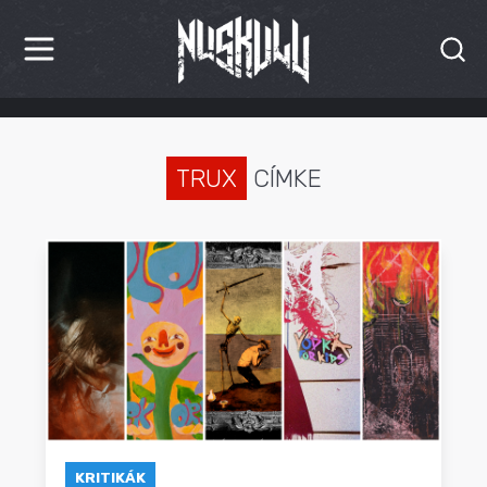
HÍREK
KRITIKÁK
TRUX
CÍMKE
BESZÁMOLÓK
INTERJÚK
PREMIEREK
KULT
MÁSVILÁG
BLOG
KRITIKÁK