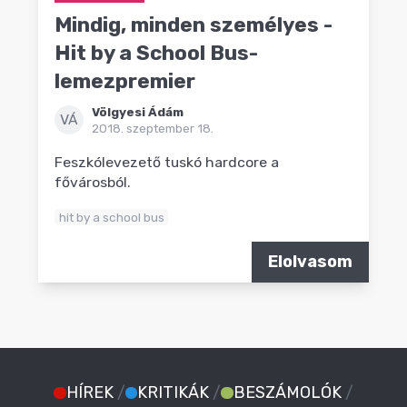
Mindig, minden személyes -
Hit by a School Bus-
lemezpremier
Völgyesi Ádám
VÁ
2018. szeptember 18.
Feszkólevezető tuskó hardcore a
fővárosból.
hit by a school bus
Elolvasom
HÍREK
/
KRITIKÁK
/
BESZÁMOLÓK
/