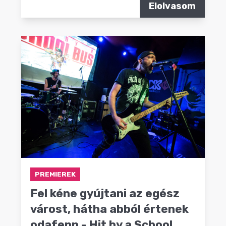
Elolvasom
PREMIEREK
Fel kéne gyújtani az egész
várost, hátha abból értenek
odafenn - Hit by a School