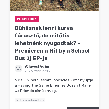
PREMIEREK
Dühösnek lenni kurva
fárasztó, de mitől is
lehetnénk nyugodtak? -
Premieren a Hit by a School
Bus új EP-je
Völgyesi Ádám
VÁ
2026. február 13.
6 dal, 12 perc, semmi pöcsölés - ezt nyújtja
a Having the Same Enemies Doesn’t Make
Us Friends című anyag.
hit by a school bus