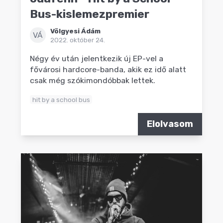
Bus-kislemezpremier
Völgyesi Ádám
VÁ
2022. október 24.
Négy év után jelentkezik új EP-vel a
fővárosi hardcore-banda, akik ez idő alatt
csak még szókimondóbbak lettek.
hit by a school bus
Elolvasom