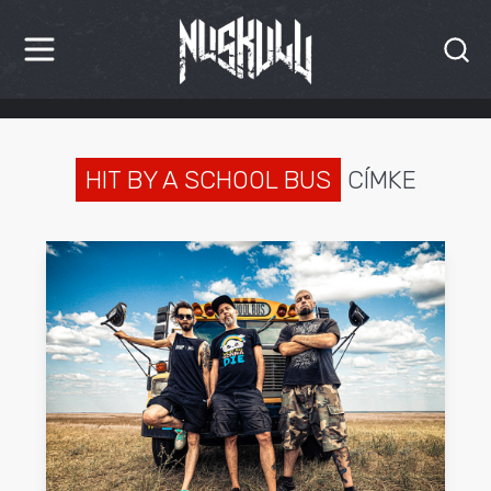
HÍREK
KRITIKÁK
HIT BY A SCHOOL BUS
CÍMKE
BESZÁMOLÓK
INTERJÚK
PREMIEREK
KULT
MÁSVILÁG
BLOG