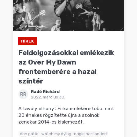
HÍREK
Feldolgozásokkal emlékezik
az Over My Dawn
frontemberére a hazai
színtér
Radó Richárd
RR
2022. március 30.
A tavaly elhunyt Firka emlékére több mint
20 énekes rögzítette újra a szolnoki
zenekar 2014-es kislemezét.
don gatto
watch my dying
eagle has landed