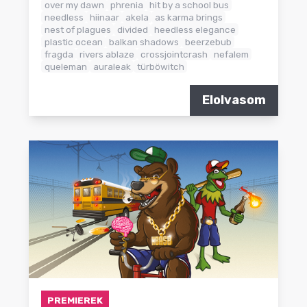
over my dawn
phrenia
hit by a school bus
needless
hiinaar
akela
as karma brings
nest of plagues
divided
heedless elegance
plastic ocean
balkan shadows
beerzebub
fragda
rivers ablaze
crossjointcrash
nefalem
queleman
auraleak
türböwitch
Elolvasom
PREMIEREK