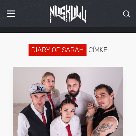
HÍREK
KRITIKÁK
DIARY OF SARAH
CÍMKE
BESZÁMOLÓK
INTERJÚK
PREMIEREK
KULT
MÁSVILÁG
BLOG