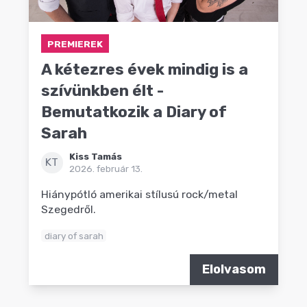
PREMIEREK
A kétezres évek mindig is a
szívünkben élt -
Bemutatkozik a Diary of
Sarah
Kiss Tamás
KT
2026. február 13.
Hiánypótló amerikai stílusú rock/metal
Szegedről.
diary of sarah
Elolvasom