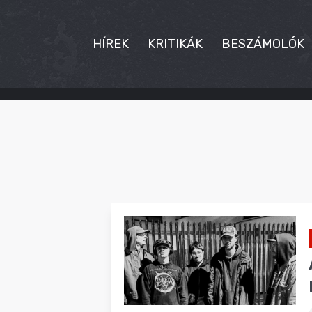
HÍREK
KRITIKÁK
BESZÁMOLÓK
HÍREK
KRITIKÁK
BESZÁMOLÓK
INTERJÚK
PREMIEREK
KULT
MÁSVILÁG