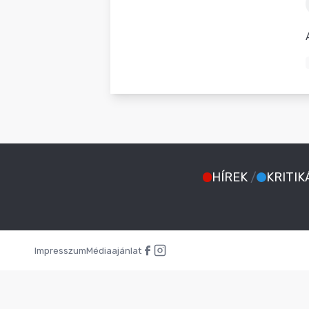
BLOG
HÍREK
/
KRITIK
Impresszum
Médiaajánlat