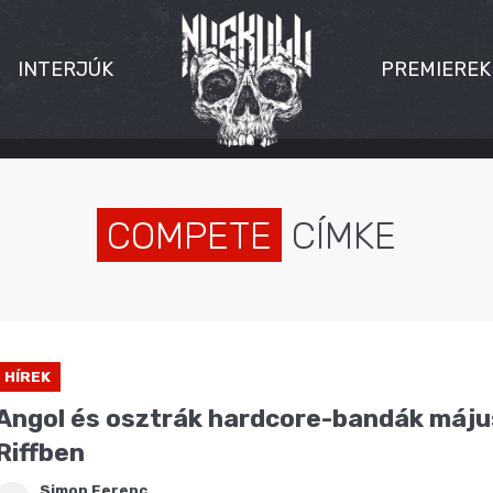
INTERJÚK
PREMIEREK
COMPETE
CÍMKE
HÍREK
Angol és osztrák hardcore-bandák máju
Riffben
Simon Ferenc