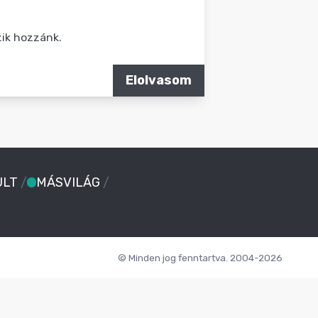
zik hozzánk.
Elolvasom
ULT
/
MÁSVILÁG
/
© Minden jog fenntartva. 2004-2026