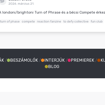
SF
2026. március 21.
A londoni/brightoni Turn of Phrase és a bécsi Compete érke
turn of phase
compete
reaction fanzine
to defy collective
fun club
ÁK
/
BESZÁMOLÓK
/
INTERJÚK
/
PREMIEREK
/
K
BLOG