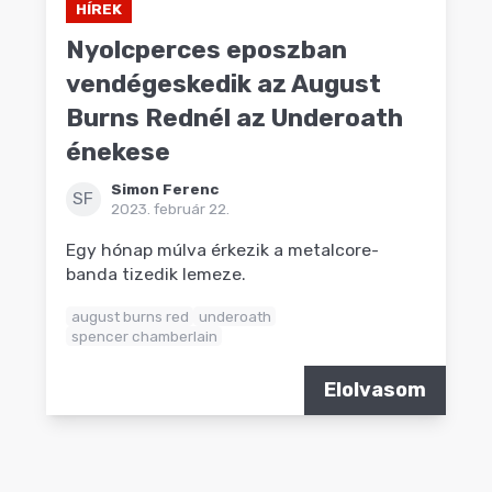
HÍREK
Nyolcperces eposzban
vendégeskedik az August
Burns Rednél az Underoath
énekese
Simon Ferenc
SF
2023. február 22.
Egy hónap múlva érkezik a metalcore-
banda tizedik lemeze.
august burns red
underoath
spencer chamberlain
Elolvasom