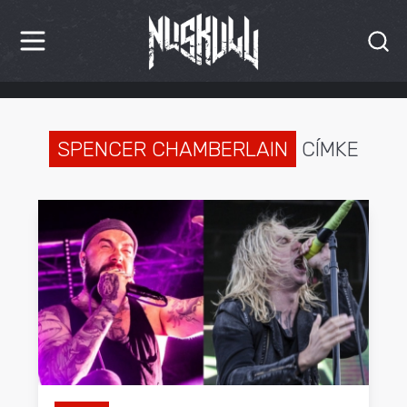
HÍREK
KRITIKÁK
SPENCER CHAMBERLAIN
CÍMKE
BESZÁMOLÓK
INTERJÚK
PREMIEREK
KULT
MÁSVILÁG
BLOG