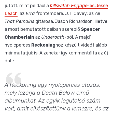
jutott, mint például a
Killswitch Engage
-es Jesse
Leach
; az
Erra
frontembere, J.T. Cavey; az
All
That Remains
gitárosa, Jason Richardson; illetve
a most bemutatott dalban szereplő
Spencer
Chamberlain
az
Underoath
-ból. A majd'
nyolcperces
Reckoning
hoz készült videót alább
már mutatjuk is. A zenekar így kommentálta az új
dalt:
A Reckoning egy nyolcperces utazás,
mely lezárja a Death Below című
albumunkat. Az egyik legutolsó szám
volt, amit elkészítettünk a lemezre, és az