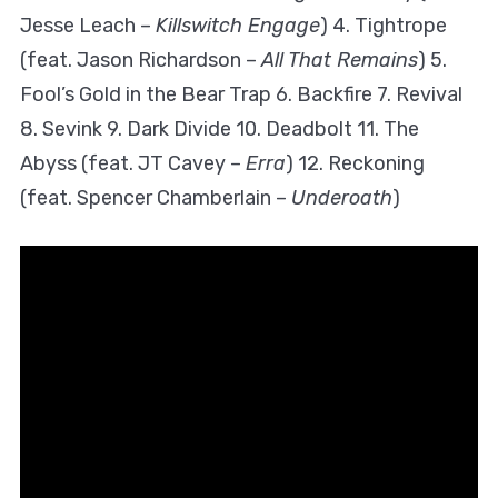
Jesse Leach –
Killswitch Engage
) 4. Tightrope
(feat. Jason Richardson –
All That Remains
) 5.
Fool’s Gold in the Bear Trap 6. Backfire 7. Revival
8. Sevink 9. Dark Divide 10. Deadbolt 11. The
Abyss (feat. JT Cavey –
Erra
) 12. Reckoning
(feat. Spencer Chamberlain –
Underoath
)