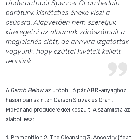
Underoathból Spencer Chamberlain
barátunk kísréteties éneke viszi a
csúcsra. Alapvetően nem szeretjük
kiteregetni az albumok zárószámait a
megjelenés előtt, de annyira izgatottak
vagyunk, hogy ezúttal kivételt kellett
tennünk.
A
Death Below
az utóbbi jó pár ABR-anyaghoz
hasonlóan szintén Carson Slovak és Grant
McFarland producerekkel készült. A számlista az
alábbi lesz:
1. Premonition 2. The Cleansing 3. Ancestry (feat.