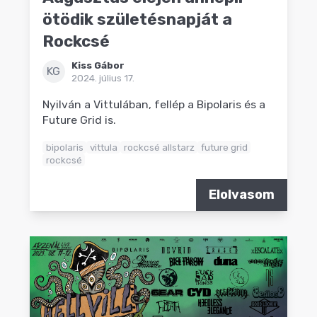
ötödik születésnapját a
Rockcsé
Kiss Gábor
KG
2024. július 17.
Nyilván a Vittulában, fellép a Bipolaris és a
Future Grid is.
bipolaris
vittula
rockcsé allstarz
future grid
rockcsé
Elolvasom