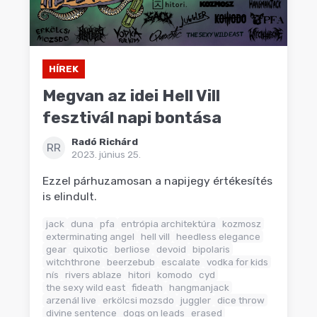
HÍREK
Megvan az idei Hell Vill
fesztivál napi bontása
Radó Richárd
RR
2023. június 25.
Ezzel párhuzamosan a napijegy értékesítés
is elindult.
jack
duna
pfa
entrópia architektúra
kozmosz
exterminating angel
hell vill
heedless elegance
gear
quixotic
berliose
devoid
bipolaris
witchthrone
beerzebub
escalate
vodka for kids
nís
rivers ablaze
hitori
komodo
cyd
the sexy wild east
fideath
hangmanjack
arzenál live
erkölcsi mozsdo
juggler
dice throw
divine sentence
dogs on leads
erased