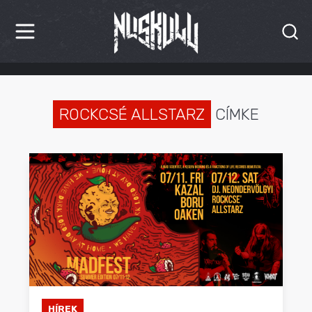
HÍREK
KRITIKÁK
ROCKCSÉ ALLSTARZ
CÍMKE
BESZÁMOLÓK
INTERJÚK
PREMIEREK
KULT
MÁSVILÁG
BLOG
HÍREK