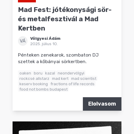
Mad Fest: jótékonysági sör-
és metalfesztivál a Mad
Kertben
Völgyesi Ádám
VÁ
2025. július 10.
Pénteken zenekarok, szombaton DJ
szettek a kőbányai sörkertben.
oaken
boru
kazal
neondervölgyi
rockcsé allstarz
mad kert
mad scientist
keserv booking
fractions of life records
food not bombs budapest
Elolvasom