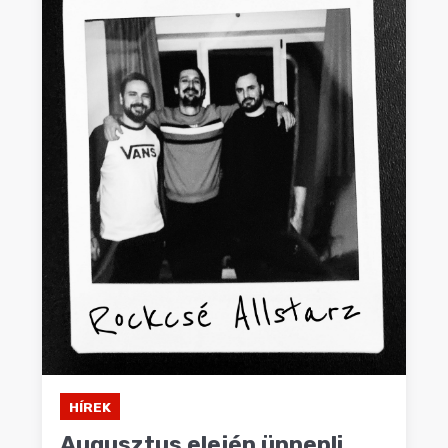
HÍREK
Augusztus elején ünnepli