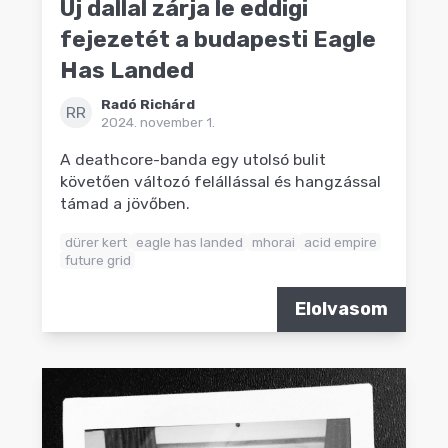
Új dallal zárja le eddigi
fejezetét a budapesti Eagle
Has Landed
Radó Richárd
RR
2024. november 1.
A deathcore-banda egy utolsó bulit
követően változó felállással és hangzással
támad a jövőben.
dürer kert
eagle has landed
mhorai
acid empire
future grid
Elolvasom