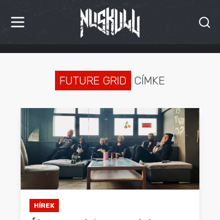
HÍREK
KRITIKÁK
FUTURE GRID
CÍMKE
BESZÁMOLÓK
INTERJÚK
PREMIEREK
KULT
MÁSVILÁG
HÍREK
BLOG