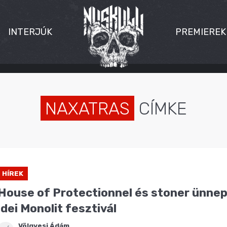
INTERJÚK
PREMIEREK
NAXATRAS
CÍMKE
HÍREK
House of Protectionnel és stoner ünnep
idei Monolit fesztivál
Völgyesi Ádám