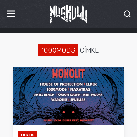
HÍREK
KRITIKÁK
1000MODS
CÍMKE
BESZÁMOLÓK
INTERJÚK
PREMIEREK
KULT
MÁSVILÁG
BLOG
HÍREK