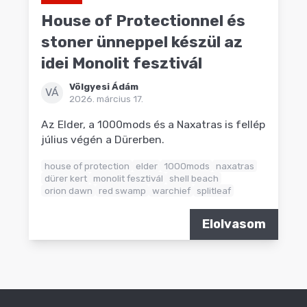
House of Protectionnel és
stoner ünneppel készül az
idei Monolit fesztivál
Völgyesi Ádám
VÁ
2026. március 17.
Az Elder, a 1000mods és a Naxatras is fellép
július végén a Dürerben.
house of protection
elder
1000mods
naxatras
dürer kert
monolit fesztivál
shell beach
orion dawn
red swamp
warchief
splitleaf
Elolvasom