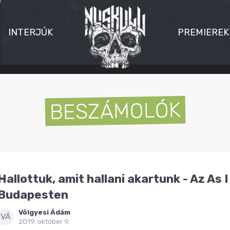
INTERJÚK
PREMIEREK
BESZÁMOLÓK
Hallottuk, amit hallani akartunk - Az As 
Budapesten
Völgyesi Ádám
VÁ
2019. október 9.