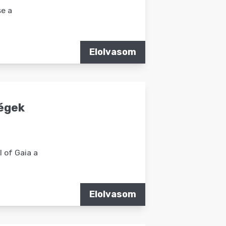
se a
Elolvasom
égek
 of Gaia a
Elolvasom