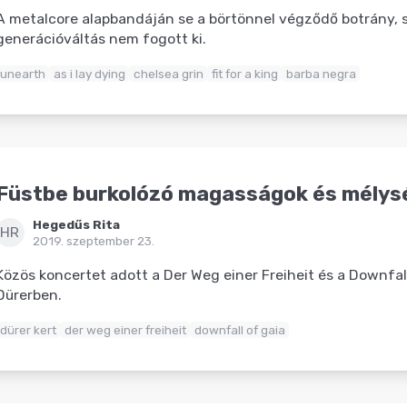
A metalcore alapbandáján se a börtönnel végződő botrány, 
generációváltás nem fogott ki.
unearth
as i lay dying
chelsea grin
fit for a king
barba negra
Füstbe burkolózó magasságok és mélys
Hegedűs Rita
HR
2019. szeptember 23.
Közös koncertet adott a Der Weg einer Freiheit és a Downfall
Dürerben.
dürer kert
der weg einer freiheit
downfall of gaia