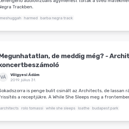
Lehengerlő audiovizuális agymenést toltak a svéd matekmet
Negra Trackben.
meshuggah
harmed
barba negra track
Megunhatatlan, de meddig még? - Archi
koncertbeszámoló
Völgyesi Ádám
VÁ
2019. július 31.
Sokadszorra is penge bulit csinált az Architects, de lassan 
frissítés a receptjükre. A While She Sleeps meg a frontembere
architects
rolo tomassi
while she sleeps
loathe
budapest park