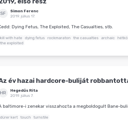
2019, első rész
Simon Ferenc
SF
2019. július 17.
Kedd: Dying Fetus, The Exploited, The Casualties, stb.
kill with hate
dying fetus
rockmaraton
the casualties
archaic
hétkö
the exploited
Az év hazai hardcore-buliját robbantotta
Hegedűs Rita
HR
2019. július 7.
A baltimore-i zenekar visszahozta a megboldogult Bane-buli
dürer kert
touch
turnstile