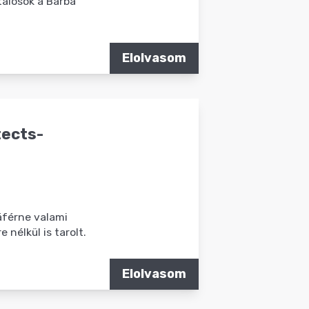
álosok a Barba
Elolvasom
tects-
ráférne valami
 nélkül is tarolt.
Elolvasom