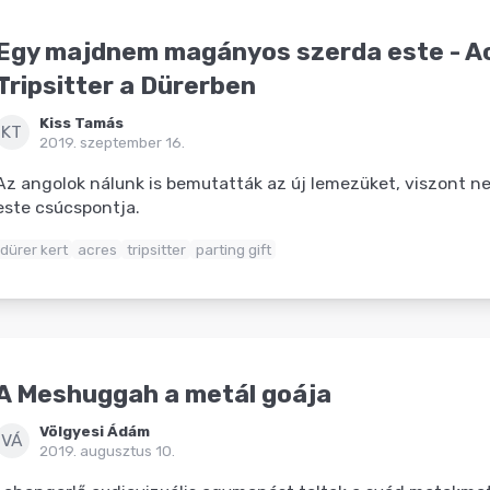
Egy majdnem magányos szerda este - A
Tripsitter a Dürerben
Kiss Tamás
KT
2019. szeptember 16.
Az angolok nálunk is bemutatták az új lemezüket, viszont n
este csúcspontja.
dürer kert
acres
tripsitter
parting gift
A Meshuggah a metál goája
Völgyesi Ádám
VÁ
2019. augusztus 10.