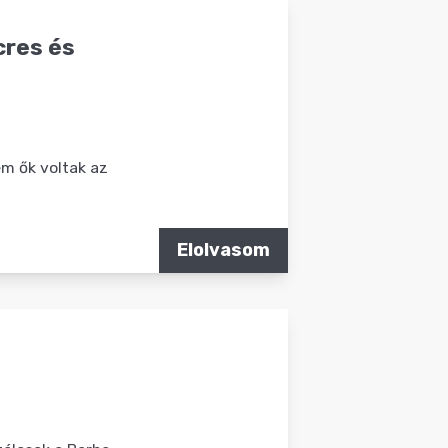
cres és
em ők voltak az
Elolvasom