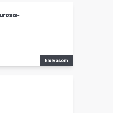
urosis-
Elolvasom