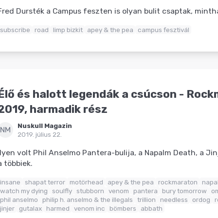
Fred Dursték a Campus feszten is olyan bulit csaptak, minth
subscribe
road
limp bizkit
apey & the pea
campus fesztivál
Élő és halott legendák a csúcson - Roc
2019, harmadik rész
Nuskull Magazin
NM
2019. július 22.
Ilyen volt Phil Anselmo Pantera-bulija, a Napalm Death, a Jin
a többiek.
insane
shapat terror
motörhead
apey & the pea
rockmaraton
napa
watch my dying
soulfly
stubborn
venom
pantera
bury tomorrow
om
phil anselmo
philip h. anselmo & the illegals
trillion
needless
ordog
jinjer
gutalax
harmed
venom inc
bömbers
abbath