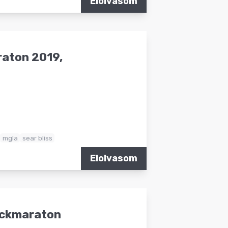
Elolvasom
raton 2019,
mgla
sear bliss
Elolvasom
Rockmaraton