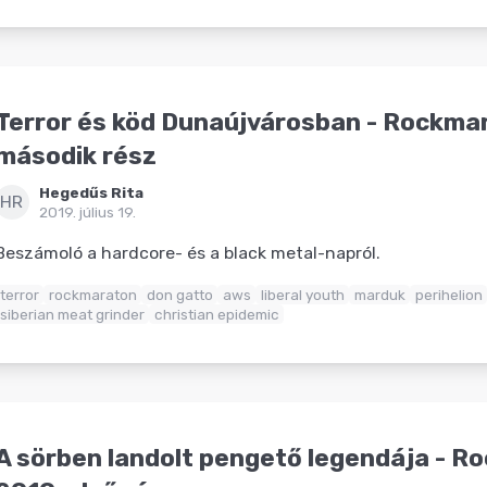
Terror és köd Dunaújvárosban - Rockma
második rész
Hegedűs Rita
HR
2019. július 19.
Beszámoló a hardcore- és a black metal-napról.
terror
rockmaraton
don gatto
aws
liberal youth
marduk
perihelion
siberian meat grinder
christian epidemic
A sörben landolt pengető legendája - 