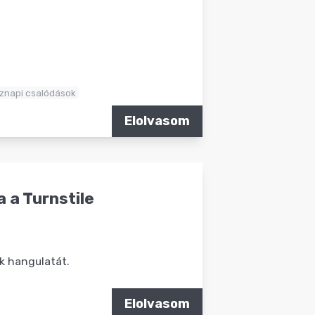
znapi csalódások
Elolvasom
 a Turnstile
k hangulatát.
Elolvasom