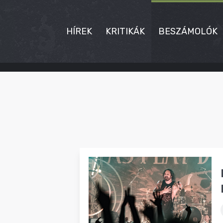
HÍREK
KRITIKÁK
BESZÁMOLÓK
HÍREK
KRITIKÁK
BESZÁMOLÓK
INTERJÚK
PREMIEREK
KULT
MÁSVILÁG