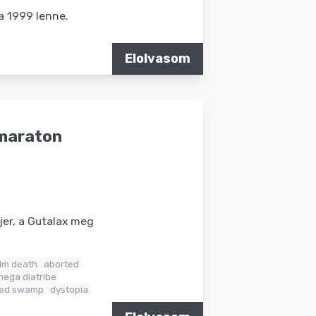
a 1999 lenne.
Elolvasom
kmaraton
jer, a Gutalax meg
lm death
aborted
ega diatribe
red swamp
dystopia