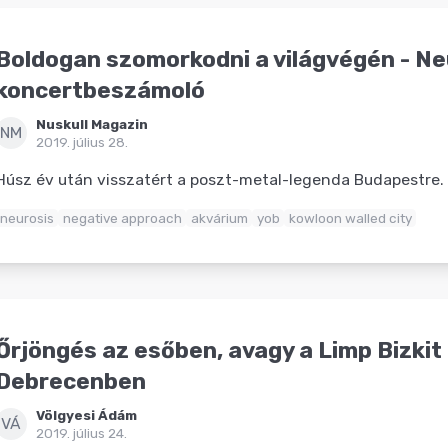
Boldogan szomorkodni a világvégén - Ne
koncertbeszámoló
Nuskull Magazin
NM
2019. július 28.
Húsz év után visszatért a poszt-metal-legenda Budapestre.
neurosis
negative approach
akvárium
yob
kowloon walled city
Őrjöngés az esőben, avagy a Limp Bizkit
Debrecenben
Völgyesi Ádám
VÁ
2019. július 24.