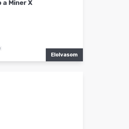
 a Miner X
!
Elolvasom