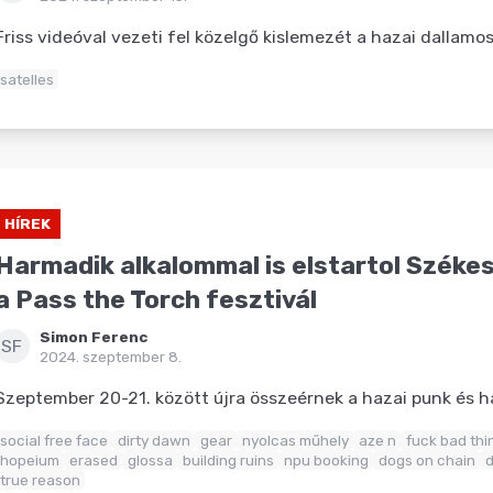
Friss videóval vezeti fel közelgő kislemezét a hazai dallamo
satelles
HÍREK
Harmadik alkalommal is elstartol Széke
a Pass the Torch fesztivál
Simon Ferenc
SF
2024. szeptember 8.
Szeptember 20-21. között újra összeérnek a hazai punk és h
social free face
dirty dawn
gear
nyolcas műhely
aze n
fuck bad thi
hopeium
erased
glossa
building ruins
npu booking
dogs on chain
d
true reason