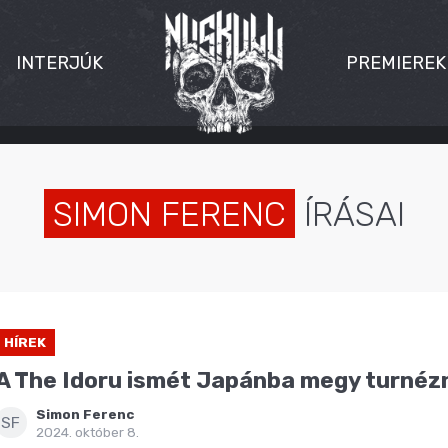
INTERJÚK
PREMIEREK
SIMON FERENC
ÍRÁSAI
HÍREK
A The Idoru ismét Japánba megy turnéz
Simon Ferenc
SF
2024. október 8.