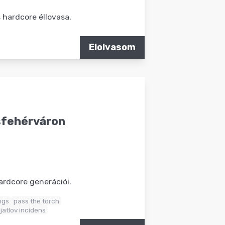
s hardcore éllovasa.
Elolvasom
sfehérváron
ardcore generációi.
ngs
pass the torch
jatlov incidens