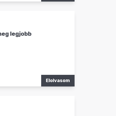
meg legjobb
Elolvasom