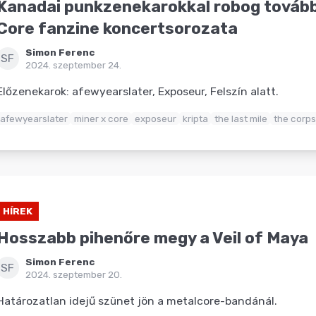
Kanadai punkzenekarokkal robog tovább
Core fanzine koncertsorozata
Simon Ferenc
SF
2024. szeptember 24.
Előzenekarok: afewyearslater, Exposeur, Felszín alatt.
afewyearslater
miner x core
exposeur
kripta
the last mile
the corps
HÍREK
Hosszabb pihenőre megy a Veil of Maya
Simon Ferenc
SF
2024. szeptember 20.
Határozatlan idejű szünet jön a metalcore-bandánál.