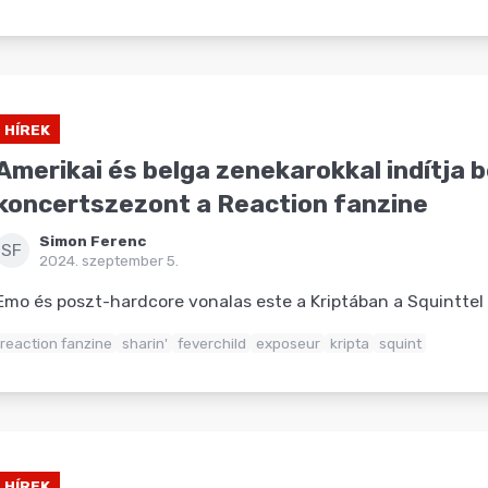
HÍREK
Amerikai és belga zenekarokkal indítja b
koncertszezont a Reaction fanzine
Simon Ferenc
SF
2024. szeptember 5.
Emo és poszt-hardcore vonalas este a Kriptában a Squinttel 
reaction fanzine
sharin'
feverchild
exposeur
kripta
squint
HÍREK