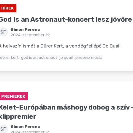
HÍREK
God Is an Astronaut-koncert lesz jövőr
Simon Ferenc
SF
2024. szeptember 19.
A helyszín ismét a Dürer Kert, a vendégfellépő Jo Quail.
dürer kert
god is an astronaut
jo quail
phoenix music
PREMIEREK
Kelet-Európában máshogy dobog a szív -
klippremier
Simon Ferenc
SF
2024. szeptember 13.