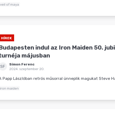
veil of maya
HÍREK
Budapesten indul az Iron Maiden 50. jub
turnéja májusban
Simon Ferenc
SF
2024. szeptember 20.
A Papp Lászlóban retrós műsorral ünneplik magukat Steve Ha
iron maiden