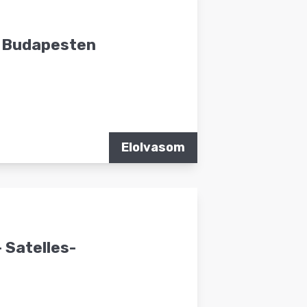
e Budapesten
Elolvasom
 Satelles-