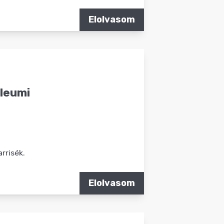
Elolvasom
ileumi
rrisék.
Elolvasom