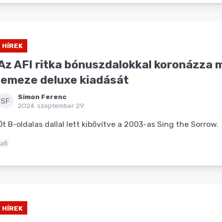
HÍREK
Az AFI ritka bónuszdalokkal koronázza 
lemeze deluxe kiadását
Simon Ferenc
SF
2024. szeptember 29.
Öt B-oldalas dallal lett kibővítve a 2003-as Sing the Sorrow.
afi
HÍREK