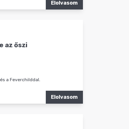
Elolvasom
e az őszi
és a Feverchilddal.
Elolvasom