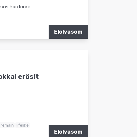
amos hardcore
Elolvasom
kkal erősít
remain
lifelike
Elolvasom