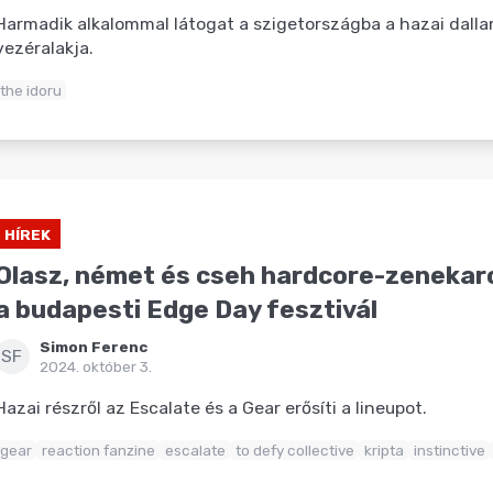
Harmadik alkalommal látogat a szigetországba a hazai dall
vezéralakja.
the idoru
HÍREK
Olasz, német és cseh hardcore-zenekaro
a budapesti Edge Day fesztivál
Simon Ferenc
SF
2024. október 3.
Hazai részről az Escalate és a Gear erősíti a lineupot.
gear
reaction fanzine
escalate
to defy collective
kripta
instinctive