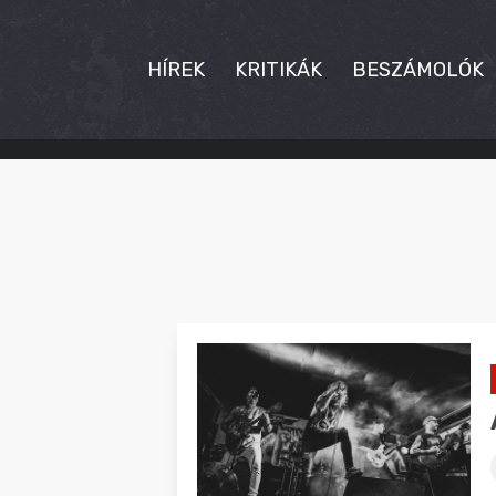
HÍREK
KRITIKÁK
BESZÁMOLÓK
HÍREK
KRITIKÁK
BESZÁMOLÓK
INTERJÚK
PREMIEREK
KULT
MÁSVILÁG