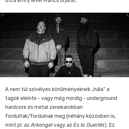
utca entry level Mancs őrjárat.
A nem túl szívélyes körülményeknek „hála" a
tagok eleinte - vagy még mindig - underground
hardcore és metal zenekarokban
fordultak/fordulnak meg (néhány közösben is,
mint pl. az
Arkangel
vagy az
Es la Guerilla
). Ez