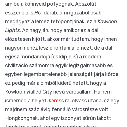
amibe a könnyeid potyognak. Abszolút
esszenciális
HC
-darab, ami igazából csak
megágyaz a lemez tetőpontjának: ez a
Kowloon
Lights
. Az hagyján, hogy amikor ez a dal
előzetesen kijött, akkor már tudtam, hogy innen
nagyon nehéz lesz elrontani a lemezt, de a dal
egész mondandója (és klipje is) a modern
civilizáció számomra egyik legizgalmasabb és
egyben legembertelenebb jelenségét járja körbe,
ez pedig már a címből kiderülhetett, hogy a
Kowloon Walled City nevű városállam. Ha nem
ismernéd a helyet,
keress rá
, olvass utána, ez egy
majdnem száz évig fennálló városrésze volt
Hongkongnak, ahol egy iszonyat sűrűn lakott