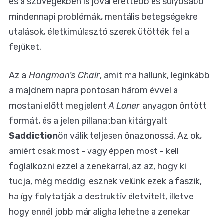
és a szövegekben is jóval érettebb és súlyosabb
mindennapi problémák, mentális betegségekre
utalások, életkimúlasztó szerek ütötték fel a
fejűket.
Az a
Hangman’s Chair
, amit ma hallunk, leginkább
a majdnem napra pontosan három évvel a
mostani előtt megjelent
A Loner
anyagon öntött
formát, és a jelen pillanatban kitárgyalt
Saddiction
ön válik teljesen önazonossá. Az ok,
amiért csak most - vagy éppen most - kell
foglalkozni ezzel a zenekarral, az az, hogy ki
tudja, még meddig lesznek velünk ezek a faszik,
ha így folytatják a destruktív életvitelt, illetve
hogy ennél jobb már aligha lehetne a zenekar