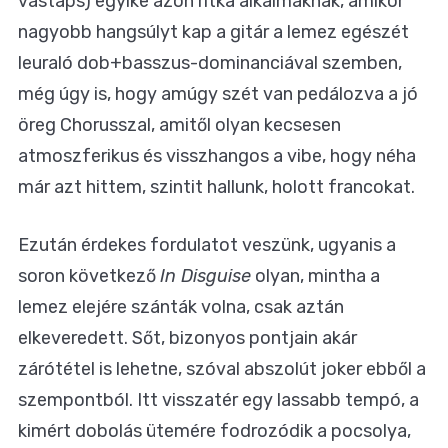
vastaps) egyike azon ritka alkalmaknak, amikor
nagyobb hangsúlyt kap a gitár a lemez egészét
leuraló dob+basszus-dominanciával szemben,
még úgy is, hogy amúgy szét van pedálozva a jó
öreg Chorusszal, amitől olyan kecsesen
atmoszferikus és visszhangos a vibe, hogy néha
már azt hittem, szintit hallunk, holott francokat.
Ezután érdekes fordulatot veszünk, ugyanis a
soron következő
In Disguise
olyan, mintha a
lemez elejére szánták volna, csak aztán
elkeveredett. Sőt, bizonyos pontjain akár
zárótétel is lehetne, szóval abszolút joker ebből a
szempontból. Itt visszatér egy lassabb tempó, a
kimért dobolás ütemére fodrozódik a pocsolya,