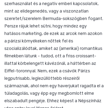
szerhasználat és a negatív emberi kapcsolatok,
mint az elidegenedés, vagy a viszonzatlan
szeretet/szerelem Bermuda-sokszögben fogant.
Persze rájuk lehet sütni, hogy mindez egy
hatásos marketing, de ezek az arcok nem azokon
a párizsi környékeken nőttek fel és
szocializálódtak, amiket az (amerikai) romantikus
filmekben látunk - tudod, ott a friss croissant-
illattal körbelengett kávézónál, a háttérben az
Eiffel-toronnyal. Nem, ezek a csávók Párizs
legputrisabb, leglezüllöttebb részeiről
származnak, ahol nem egy haverjukat ragadta el a
túladagolás, vagy épp egy megbomlott elme
elszabadult pengéje. Ehhez képest a Népszínház