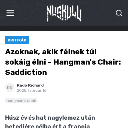
HÍREK
KRITIKÁK
KRITIKÁK
Azoknak, akik félnek túl
BESZÁMOLÓK
sokáig élni - Hangman's Chair:
Saddiction
INTERJÚK
PREMIEREK
Radó Richárd
RR
2025. február 16.
KULT
hangman's chair
MÁSVILÁG
Húsz év és hat nagylemez után
BLOG
hetedjére célba ért a francia