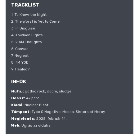
TRACKLIST
1. To Know the Night
2. The Worst is Yet to Come
3. In Disguise
4. Kowloon Lights
5. 2 AM Thoughts
6. Canvas
7. Neglect
8. 44 YOD
9. Healed?
INFÓK
Műfaj:
gothic rock, doom, sludge
Hossz:
47 perc
Kiadó:
Nuclear Blast
Támpont:
Type O Negative, Messa, Sisters of Mercy
Megjelenés:
2025. február 14.
Web:
Ugrás az oldalra