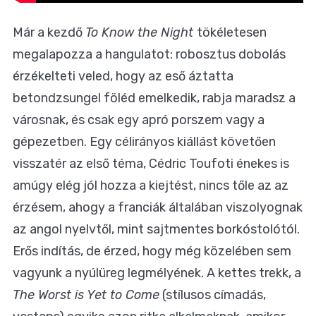
Már a kezdő
To Know the Night
tökéletesen
megalapozza a hangulatot: robosztus dobolás
érzékelteti veled, hogy az eső áztatta
betondzsungel föléd emelkedik, rabja maradsz a
városnak, és csak egy apró porszem vagy a
gépezetben. Egy célirányos kiállást követően
visszatér az első téma, Cédric Toufoti énekes is
amúgy elég jól hozza a kiejtést, nincs tőle az az
érzésem, ahogy a franciák általában viszolyognak
az angol nyelvtől, mint sajtmentes borkóstolótól.
Erős indítás, de érzed, hogy még közelében sem
vagyunk a nyúlüreg legmélyének. A kettes trekk, a
The Worst is Yet to Come
(stílusos címadás,