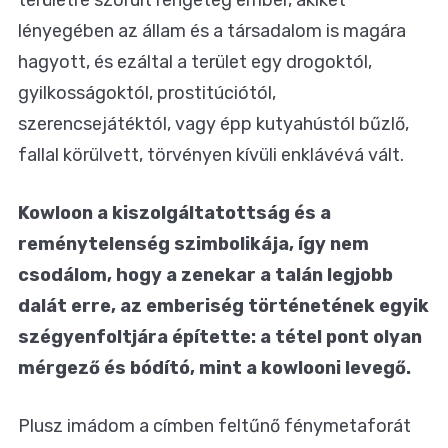
területre szorult rengeteg ember, akiket
lényegében az állam és a társadalom is magára
hagyott, és ezáltal a terület egy drogoktól,
gyilkosságoktól, prostitúciótól,
szerencsejátéktól, vagy épp kutyahústól bűzlő,
fallal körülvett, törvényen kívüli enklávévá vált.
Kowloon a kiszolgáltatottság és a
reménytelenség szimbolikája, így nem
csodálom, hogy a zenekar a talán legjobb
dalát erre, az emberiség történetének egyik
szégyenfoltjára építette: a tétel pont olyan
mérgező és bódító, mint a kowlooni levegő.
Plusz imádom a címben feltűnő fénymetaforát