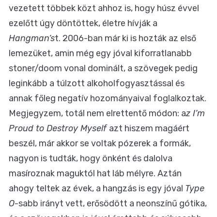
vezetett többek közt ahhoz is, hogy húsz évvel
ezelőtt úgy döntöttek, életre hívják a
Hangman’s
t. 2006-ban már ki is hozták az első
lemezüket, amin még egy jóval kiforratlanabb
stoner/doom vonal dominált, a szövegek pedig
leginkább a túlzott alkoholfogyasztással és
annak főleg negatív hozományaival foglalkoztak.
Megjegyzem, totál nem elrettentő módon: a
z I’m
Proud to Destroy Myself
azt hiszem magáért
beszél, már akkor se voltak pózerek a formák,
nagyon is tudták, hogy önként és dalolva
masíroznak maguktól hat láb mélyre. Aztán
ahogy teltek az évek, a hangzás is egy jóval
Type
O
-sabb irányt vett, erősödött a neonszínű gótika,