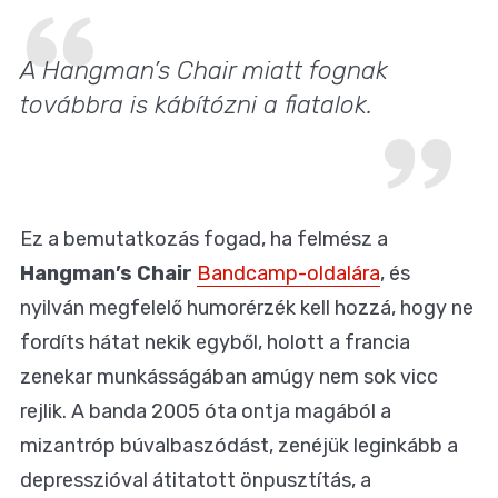
A Hangman’s Chair miatt fognak
továbbra is kábítózni a fiatalok.
Ez a bemutatkozás fogad, ha felmész a
Hangman’s Chair
Bandcamp-oldalára
, és
nyilván megfelelő humorérzék kell hozzá, hogy ne
fordíts hátat nekik egyből, holott a francia
zenekar munkásságában amúgy nem sok vicc
rejlik. A banda 2005 óta ontja magából a
mizantróp búvalbaszódást, zenéjük leginkább a
depresszióval átitatott önpusztítás, a