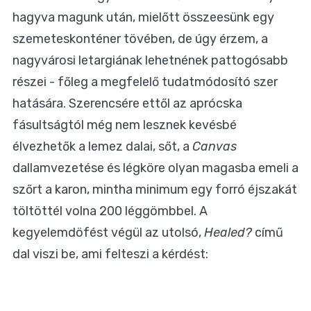
hagyva magunk után, mielőtt összeesünk egy
szemeteskonténer tövében, de úgy érzem, a
nagyvárosi letargiának lehetnének pattogósabb
részei - főleg a megfelelő tudatmódosító szer
hatására. Szerencsére ettől az aprócska
fásultságtól még nem lesznek kevésbé
élvezhetők a lemez dalai, sőt, a
Canvas
dallamvezetése és légköre olyan magasba emeli a
szőrt a karon, mintha minimum egy forró éjszakát
töltöttél volna 200 léggömbbel. A
kegyelemdöfést végül az utolsó,
Healed?
című
dal viszi be, ami felteszi a kérdést: