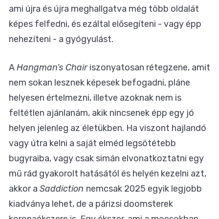
ami újra és újra meghallgatva még több oldalát
képes felfedni, és ezáltal elősegíteni - vagy épp
nehezíteni - a gyógyulást.
A
Hangman’s Chair
iszonyatosan rétegzene, amit
nem sokan lesznek képesek befogadni, pláne
helyesen értelmezni, illetve azoknak nem is
feltétlen ajánlanám, akik nincsenek épp egy jó
helyen jelenleg az életükben. Ha viszont hajlandó
vagy útra kelni a saját elméd legsötétebb
bugyraiba, vagy csak simán elvonatkoztatni egy
mű rád gyakorolt hatásától és helyén kezelni azt,
akkor a
Saddiction
nemcsak 2025 egyik legjobb
kiadványa lehet, de a párizsi doomsterek