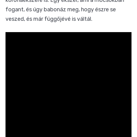
koronaékszere is. Egy ékszer, ami a mocsokban
fogant, és úgy babonáz meg, hogy észre se
veszed, és már függőjévé is váltál.