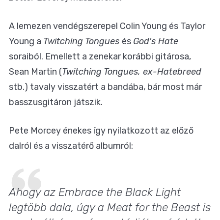
A lemezen vendégszerepel
Colin Young
és
Taylor
Young
a
Twitching Tongues
és
God's Hate
soraiból. Emellett a zenekar korábbi gitárosa,
Sean Martin
(
Twitching Tongues
, ex-
Hatebreed
stb.) tavaly visszatért a bandába, bár most már
basszusgitáron játszik.
Pete Morcey énekes
így nyilatkozott az előző
dalról és a visszatérő albumról:
Ahogy az Embrace the Black Light
legtöbb dala, úgy a Meat for the Beast is