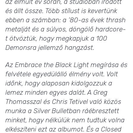
az elmúlt év során, a stúdióban íródott
és állt össze. Több stílust is kevertünk
ebben a számban: a ’80-as évek thrash
metalját és a súlyos, döngölő hardcore-
t ötvöztük, hogy megkapjuk a 100
Demonsra jellemző hangzást.
Az Embrace the Black Light megírása és
felvétele egyedülálló élmény volt. Volt
időnk, hogy alaposan kidolgozzuk a
lemez minden egyes dalát. A Greg
Thomasszal és Chris Tetivel való közös
munka a Silver Bulletban ráébresztett
minket, hogy nélkülük nem tudtuk volna
elkészíteni ezt az albumot. És a Closed