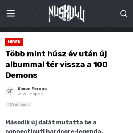
HÍREK
HÍREK
KRITIKÁK
Több mint húsz év után új
BESZÁMOLÓK
albummal tér vissza a 100
Demons
INTERJÚK
PREMIEREK
Simon Ferenc
SF
2026. május 5.
KULT
100 demons
MÁSVILÁG
Második új dalát mutatta be a
BLOG
connecticuti hardcore-legenda.