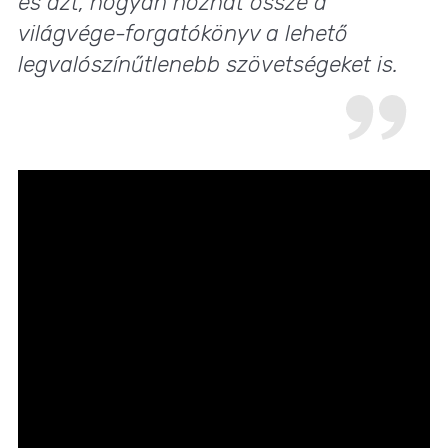
és azt, hogyan hozhat össze a
világvége-forgatókönyv a lehető
legvalószínűtlenebb szövetségeket is.