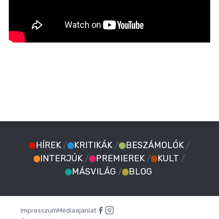
HÍREK
/
KRITIKÁK
/
BESZÁMOLÓK
/
INTERJÚK
/
PREMIEREK
/
KULT
/
MÁSVILÁG
/
BLOG
Impresszum
Médiaajánlat