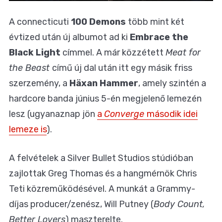
A connecticuti
100 Demons
több mint két
évtized után
új albumot ad ki
Embrace the
Black Light
címmel
. A már közzétett
Meat for
the Beast
című új dal után itt egy másik friss
szerzemény, a
Häxan Hammer
, amely szintén a
hardcore banda június 5-én megjelenő lemezén
lesz (ugyanaznap jön
a
Converge
második idei
lemeze is
).
A felvételek a Silver Bullet Studios stúdióban
zajlottak
Greg Thomas
és a hangmérnök
Chris
Teti
közreműködésével. A munkát a Grammy-
díjas producer/zenész,
Will Putney
(
Body Count
,
Better Lovers
) maszterelte.