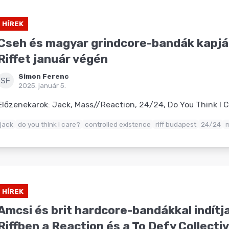
HÍREK
Cseh és magyar grindcore-bandák kapjá
Riffet január végén
Simon Ferenc
SF
2025. január 5.
Előzenekarok: Jack, Mass//Reaction, 24/24, Do You Think I C
jack
do you think i care?
controlled existence
riff budapest
24/24
m
HÍREK
Amcsi és brit hardcore-bandákkal indítja
Riffben a Reaction és a To Defy Collecti