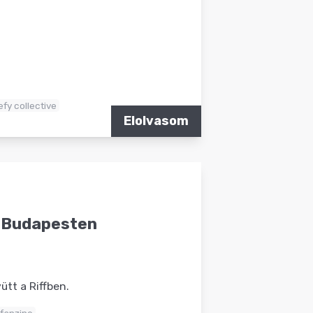
efy collective
Elolvasom
e Budapesten
ütt a Riffben.
 fanzine