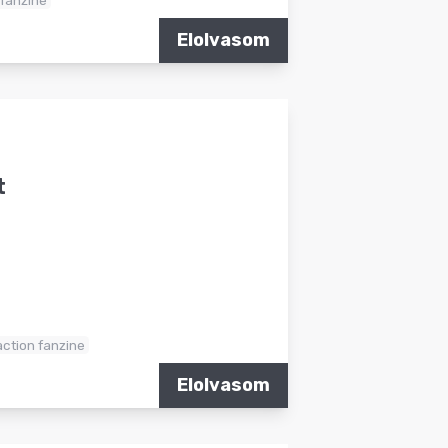
Elolvasom
t
action fanzine
Elolvasom