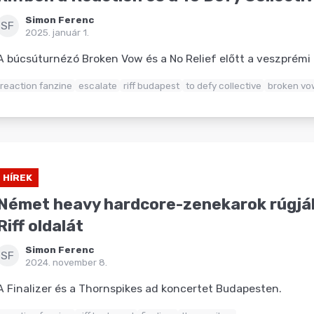
Simon Ferenc
SF
2025. január 1.
A búcsúturnézó Broken Vow és a No Relief előtt a veszprémi 
reaction fanzine
escalate
riff budapest
to defy collective
broken vo
HÍREK
Német heavy hardcore-zenekarok rúgják
Riff oldalát
Simon Ferenc
SF
2024. november 8.
A Finalizer és a Thornspikes ad koncertet Budapesten.