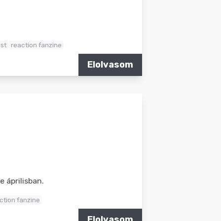
est
reaction fanzine
Elolvasom
e áprilisban.
ction fanzine
Elolvasom