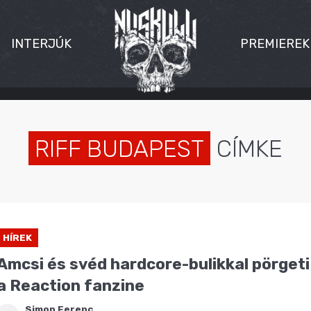
INTERJÚK
PREMIEREK
RIFF BUDAPEST
CÍMKE
HÍREK
Amcsi és svéd hardcore-bulikkal pörgeti 
a Reaction fanzine
Simon Ferenc