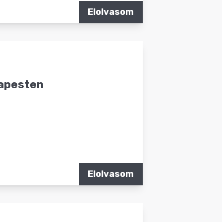
Elolvasom
dapesten
Elolvasom