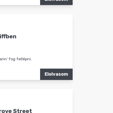
iffben
in' fog fellépni.
Elolvasom
rove Street