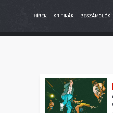
HÍREK
KRITIKÁK
BESZÁMOLÓK
HÍREK
KRITIKÁK
BESZÁMOLÓK
INTERJÚK
PREMIEREK
KULT
MÁSVILÁG