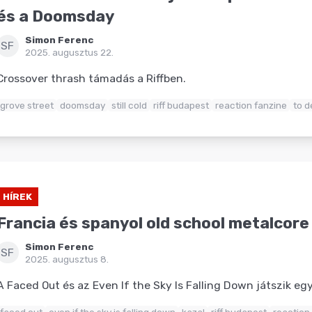
és a Doomsday
Simon Ferenc
SF
2025. augusztus 22.
Crossover thrash támadás a Riffben.
grove street
doomsday
still cold
riff budapest
reaction fanzine
to d
HÍREK
Francia és spanyol old school metalcor
Simon Ferenc
SF
2025. augusztus 8.
A Faced Out és az Even If the Sky Is Falling Down játszik egy
faced out
even if the sky is falling down
kazal
riff budapest
reaction