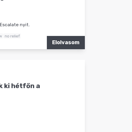
Escalate nyit.
w
no relief
Elolvasom
 ki hétfőn a