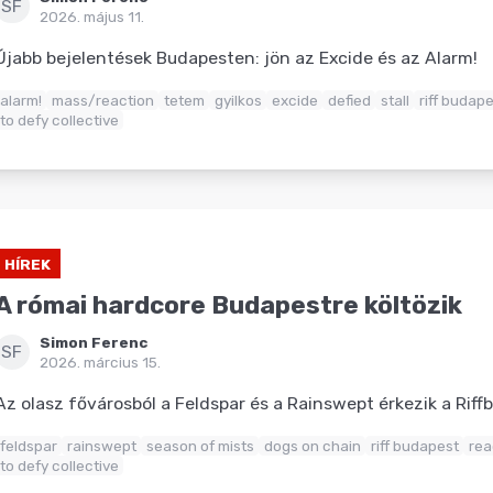
SF
2026. május 11.
Újabb bejelentések Budapesten: jön az Excide és az Alarm!
alarm!
mass/reaction
tetem
gyilkos
excide
defied
stall
riff budap
to defy collective
HÍREK
A római hardcore Budapestre költözik
Simon Ferenc
SF
2026. március 15.
Az olasz fővárosból a Feldspar és a Rainswept érkezik a Riffb
feldspar
rainswept
season of mists
dogs on chain
riff budapest
rea
to defy collective