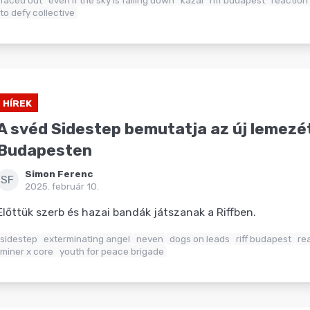
to defy collective
HÍREK
A svéd Sidestep bemutatja az új lemezé
Budapesten
Simon Ferenc
SF
2025. február 10.
Előttük szerb és hazai bandák játszanak a Riffben.
sidestep
exterminating angel
neven
dogs on leads
riff budapest
re
miner x core
youth for peace brigade