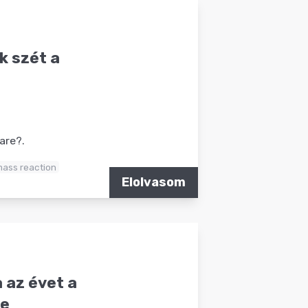
k szét a
are?.
ass reaction
Elolvasom
 az évet a
ve