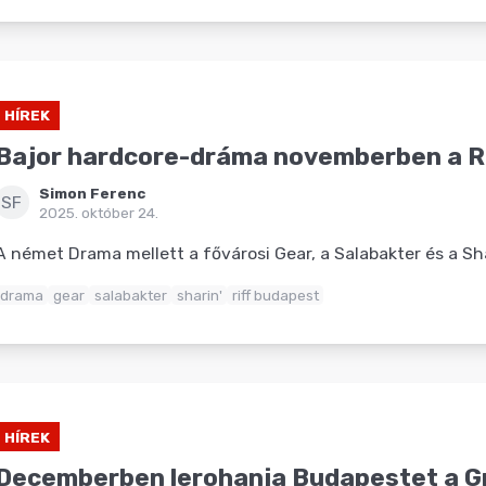
HÍREK
Bajor hardcore-dráma novemberben a R
Simon Ferenc
SF
2025. október 24.
A német Drama mellett a fővárosi Gear, a Salabakter és a Shar
drama
gear
salabakter
sharin'
riff budapest
HÍREK
Decemberben lerohanja Budapestet a G