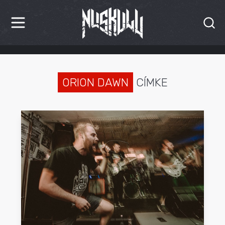
HÍREK
KRITIKÁK
ORION DAWN
CÍMKE
BESZÁMOLÓK
INTERJÚK
PREMIEREK
KULT
MÁSVILÁG
BLOG