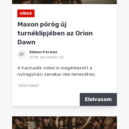
HÍREK
Maxon pörög új
turnéklipjében az Orion
Dawn
Simon Ferenc
SF
2018. december 25.
A harmadik videó is megérkezett a
nyíregyházi zenekar idei lemezéhez.
orion dawn
Elolvasom