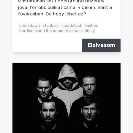
Mostanában sok underground húzónév
jóval forróbb bulikat csinál vidéken, mint a
fővárosban. De hogy lehet ez?
orion dawn
stubborn
headstock
wishes
berriloom and the doom
nyolcas műhely
Elolvasom