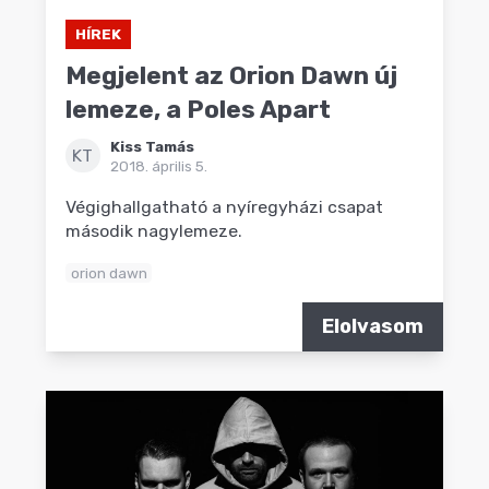
HÍREK
Megjelent az Orion Dawn új
lemeze, a Poles Apart
Kiss Tamás
KT
2018. április 5.
Végighallgatható a nyíregyházi csapat
második nagylemeze.
orion dawn
Elolvasom