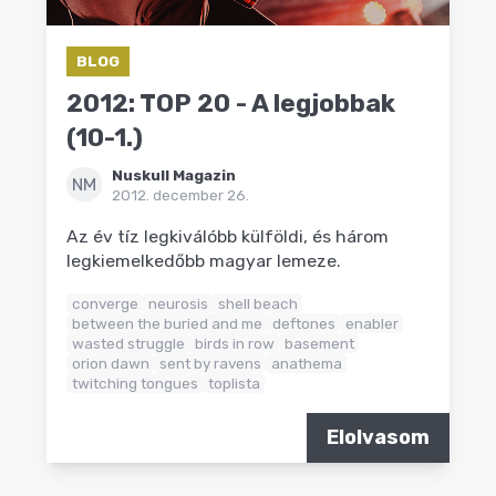
BLOG
2012: TOP 20 - A legjobbak
(10-1.)
Nuskull Magazin
NM
2012. december 26.
Az év tíz legkiválóbb külföldi, és három
legkiemelkedőbb magyar lemeze.
converge
neurosis
shell beach
between the buried and me
deftones
enabler
wasted struggle
birds in row
basement
orion dawn
sent by ravens
anathema
twitching tongues
toplista
Elolvasom