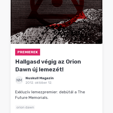
PREMIEREK
Hallgasd végig az Orion
Dawn új lemezét!
Nuskull Magazin
NM
2012. október 12.
Exkluzív lemezpremier: debütál a The
Future Memorials.
orion dawn