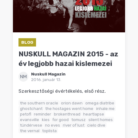
BLOG
NUSKULL MAGAZIN 2015 - az
év legjobb hazai kislemezei
Nuskull Magazin
NM
2016. január 13.
Szerkesztőségi évértékelés, első rész.
the southern oracle
orion dawn
omega diatribe
ghostchant
the hostages went home
inhale me
petofi
reminder
brokenthread
heartlapse
evansville
kies
for good
tomusz
silent homes
tündérvese
no eves
river of lust
cielo dive
the vernal
toplista