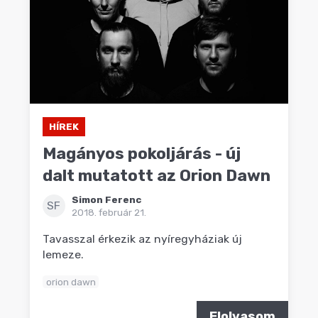
HÍREK
Magányos pokoljárás - új
dalt mutatott az Orion Dawn
Simon Ferenc
SF
2018. február 21.
Tavasszal érkezik az nyíregyháziak új
lemeze.
orion dawn
Elolvasom