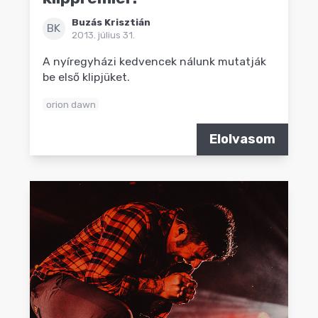
Buzás Krisztián
BK
2013. július 31.
A nyíregyházi kedvencek nálunk mutatják
be első klipjüket.
orion dawn
Elolvasom