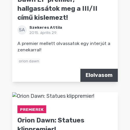
hallgassátok meg a III/II
című kislemezt!
Szekeres Attila
SA
2015. április 29.
A premier mellett olvassatok egy interjút a
zenekarral!
orion dawn
Elolvasom
PREMIEREK
Orion Dawn: Statues
klippremier!