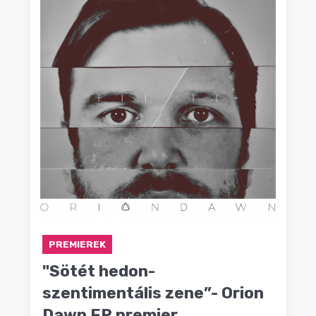
PREMIEREK
"Sötét hedon-
szentimentális zene”- Orion
Dawn EP premier,