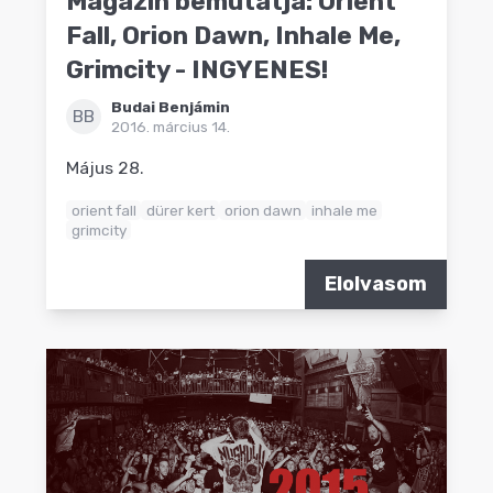
Magazin bemutatja: Orient
Fall, Orion Dawn, Inhale Me,
Grimcity - INGYENES!
Budai Benjámin
BB
2016. március 14.
Május 28.
orient fall
dürer kert
orion dawn
inhale me
grimcity
Elolvasom