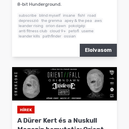
8-bit Hunderground.
subscribe
blind myself
insane
fish!
road
depresszió
the grenma
apey & the pea
aws
leander rising
orion dawn
pokolgép
anti fitness club
cloud 9+
petofi
useme
leander kills
pathfinder
ossian
Elolvasom
HÍREK
A Dürer Kert és a Nuskull