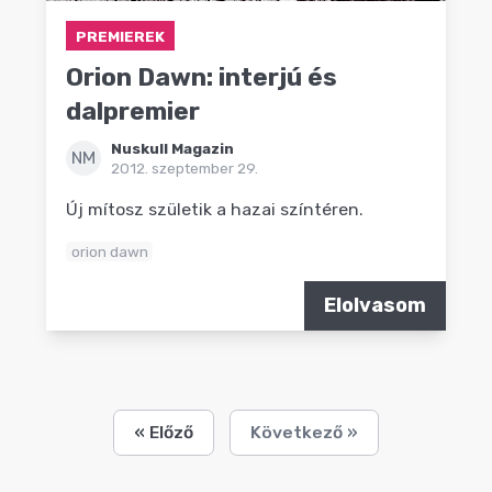
PREMIEREK
Orion Dawn: interjú és
dalpremier
Nuskull Magazin
NM
2012. szeptember 29.
Új mítosz születik a hazai színtéren.
orion dawn
Elolvasom
« Előző
Következő »