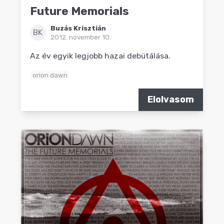
Future Memorials
Buzás Krisztián
BK
2012. november 10.
Az év egyik legjobb hazai debütálása.
orion dawn
Elolvasom