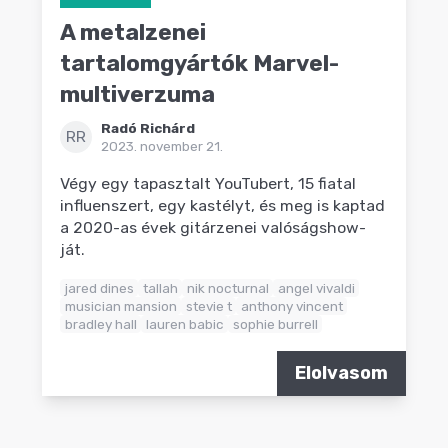
A metalzenei
tartalomgyártók Marvel-
multiverzuma
Radó Richárd
RR
2023. november 21.
Végy egy tapasztalt YouTubert, 15 fiatal
influenszert, egy kastélyt, és meg is kaptad
a 2020-as évek gitárzenei valóságshow-
ját.
jared dines
tallah
nik nocturnal
angel vivaldi
musician mansion
stevie t
anthony vincent
bradley hall
lauren babic
sophie burrell
Elolvasom