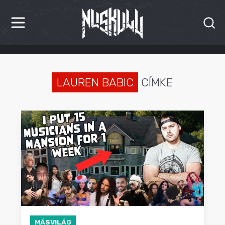
HÍREK
KRITIKÁK
LAUREN BABIC
CÍMKE
BESZÁMOLÓK
INTERJÚK
PREMIEREK
KULT
MÁSVILÁG
BLOG
MÁSVILÁG