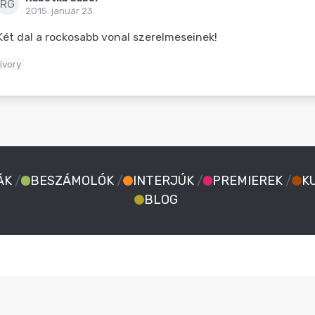
RG
2015. január 23.
Két dal a rockosabb vonal szerelmeseinek!
ivory
ÁK
/
BESZÁMOLÓK
/
INTERJÚK
/
PREMIEREK
/
K
BLOG