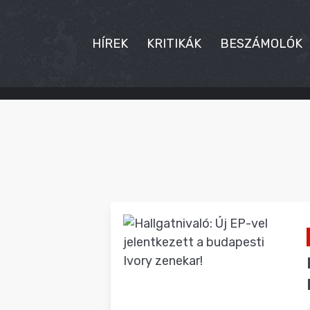
HÍREK
KRITIKÁK
BESZÁMOLÓK
HÍREK
KRITIKÁK
BESZÁMOLÓK
INTERJÚK
PREMIEREK
KULT
MÁSVILÁG