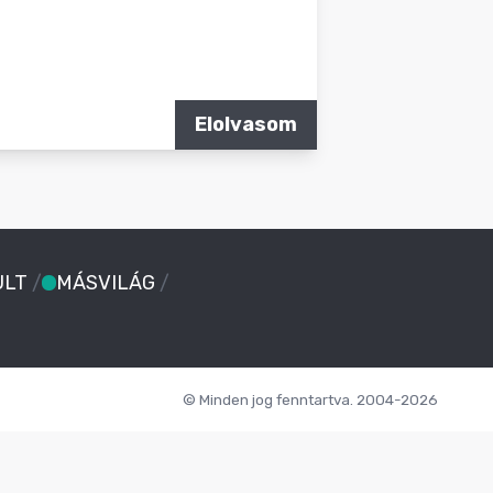
Elolvasom
ULT
/
MÁSVILÁG
/
© Minden jog fenntartva. 2004-2026