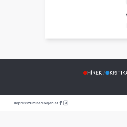
BLOG
HÍREK
/
KRITIK
Impresszum
Médiaajánlat