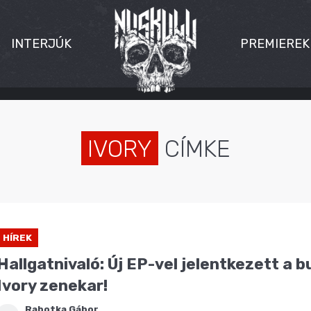
INTERJÚK
PREMIEREK
IVORY
CÍMKE
HÍREK
Hallgatnivaló: Új EP-vel jelentkezett a 
Ivory zenekar!
Rabotka Gábor