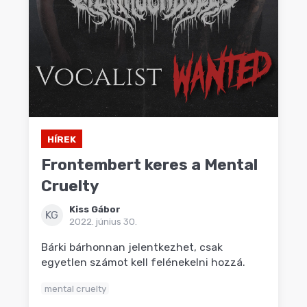
HÍREK
Frontembert keres a Mental
Cruelty
Kiss Gábor
KG
2022. június 30.
Bárki bárhonnan jelentkezhet, csak
egyetlen számot kell felénekelni hozzá.
mental cruelty