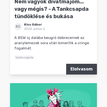
Nem vagyok divatmajom...
vagy mégis? - A Tankcsapda
tündöklése és bukása
Kiss Gábor
KG
2022. június 2.
A BSW új dalába beugró debreceniek az
aranylemezek sora után kimerítik a cringe
fogalmát.
tankcsapda
Elolvasom