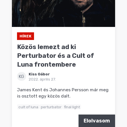
HÍREK
Közös lemezt ad ki
Perturbator és a Cult of
Luna frontembere
Kiss Gábor
KG
2022. április 27.
James Kent és Johannes Persson már meg
is osztott egy közös dalt.
cult of luna
perturbator
final light
Elolvasom