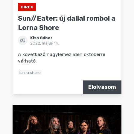
HÍREK
Sun//Eater: új dallal rombol a
Lorna Shore
Kiss Gábor
KG
2022. május 14.
A következő nagylemez idén októberre
várható.
lorna shore
Elolvasom