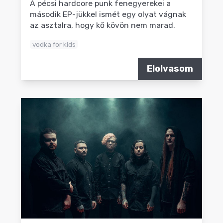
A pécsi hardcore punk fenegyerekei a
második EP-jükkel ismét egy olyat vágnak
az asztalra, hogy kő kövön nem marad.
vodka for kids
Elolvasom