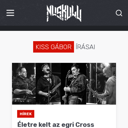
HÍREK
KRITIKÁK
KISS GÁBOR
ÍRÁSAI
BESZÁMOLÓK
INTERJÚK
PREMIEREK
KULT
MÁSVILÁG
HÍREK
Életre kelt az egri Cross
BLOG