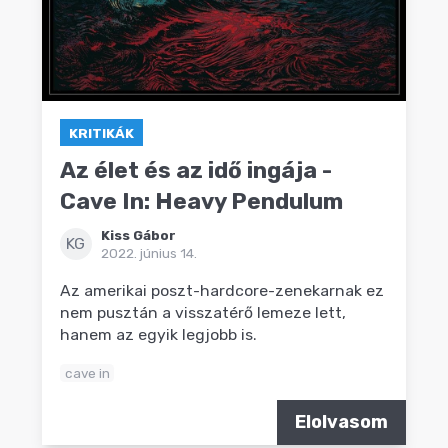
KRITIKÁK
Az élet és az idő ingája -
Cave In: Heavy Pendulum
Kiss Gábor
KG
2022. június 14.
Az amerikai poszt-hardcore-zenekarnak ez
nem pusztán a visszatérő lemeze lett,
hanem az egyik legjobb is.
cave in
Elolvasom