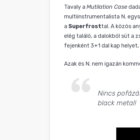
Tavaly a
Mutilation Case
dada
multiinstrumentalista N. egy
a
Superfrost
tal. A közös a
elég találó, a dalokból süt a z
fejenként 3+1 dal kap helyet,
Azak és N. nem igazán komme
Nincs pofázá
black metal!