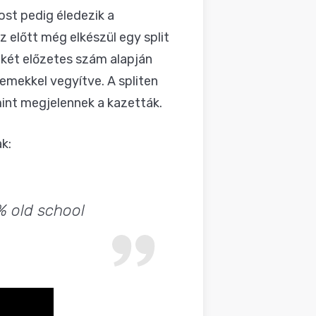
st pedig éledezik a
ez előtt még elkészül egy split
 két előzetes szám alapján
elemekkel vegyítve. A spliten
mint megjelennek a kazetták.
k:
% old school