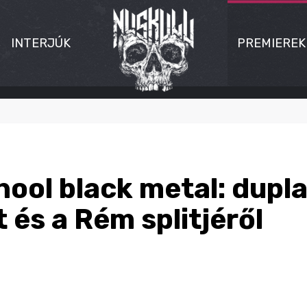
INTERJÚK
PREMIEREK
hool black metal: dupl
 és a Rém splitjéről