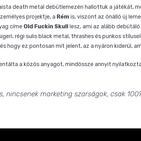
ista death metal debütlemezén hallottuk a játékát, mo
személyes projektje, a
Rém
is, viszont az önálló új lem
nyag címe
Old Fuckin Skull
lesz, ami az alább debütáló
sigeri, régi sulis black metal, thrashes és punkos stílus
 és hogy ez pontosan mit jelent, az a nyáron kiderül, a
ntálta a közös anyagot, mindössze annyit nyilatkozta
s, nincsenek marketing szarságok, csak 100