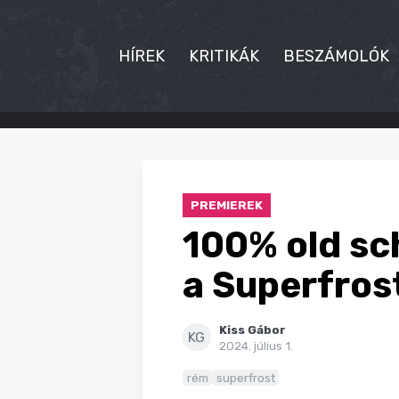
HÍREK
KRITIKÁK
BESZÁMOLÓK
HÍREK
KRITIKÁK
PREMIEREK
BESZÁMOLÓK
100% old sc
INTERJÚK
a Superfrost
PREMIEREK
Kiss Gábor
KULT
KG
2024. július 1.
MÁSVILÁG
rém
superfrost