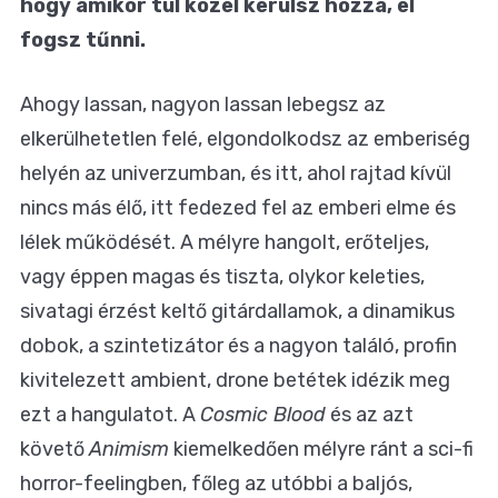
hogy amikor túl közel kerülsz hozzá, el
fogsz tűnni.
Ahogy lassan, nagyon lassan lebegsz az
elkerülhetetlen felé, elgondolkodsz az emberiség
helyén az univerzumban, és itt, ahol rajtad kívül
nincs más élő, itt fedezed fel az emberi elme és
lélek működését. A mélyre hangolt, erőteljes,
vagy éppen magas és tiszta, olykor keleties,
sivatagi érzést keltő gitárdallamok, a dinamikus
dobok, a szintetizátor és a nagyon találó, profin
kivitelezett ambient, drone betétek idézik meg
ezt a hangulatot. A
Cosmic Blood
és az azt
követő
Animism
kiemelkedően mélyre ránt a sci-fi
horror-feelingben, főleg az utóbbi a baljós,