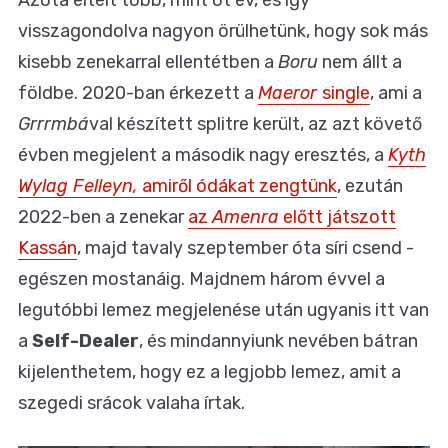
visszagondolva nagyon örülhetünk, hogy sok más
kisebb zenekarral ellentétben a
Boru
nem állt a
földbe. 2020-ban érkezett a
Maeror
single
, ami a
Grrrmbá
val készített splitre került, az azt követő
évben megjelent a második nagy eresztés, a
Kyth
Wylag Felleyn,
amiről ódákat zengtünk
, ezután
2022-ben a zenekar
az
Amenra
előtt játszott
Kassán
, majd tavaly szeptember óta síri csend -
egészen mostanáig. Majdnem három évvel a
legutóbbi lemez megjelenése után ugyanis itt van
a
Self-Dealer
, és mindannyiunk nevében bátran
kijelenthetem, hogy ez a legjobb lemez, amit a
szegedi srácok valaha írtak.