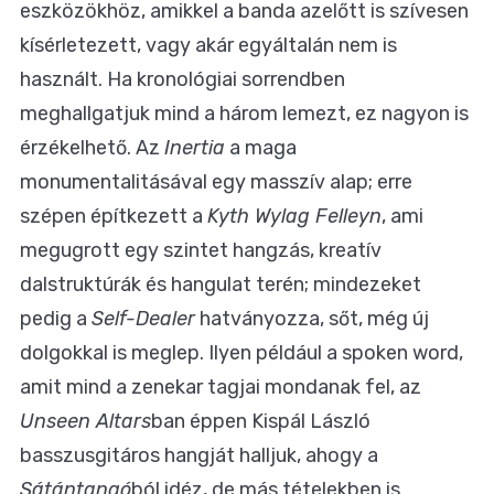
eszközökhöz, amikkel a banda azelőtt is szívesen
kísérletezett, vagy akár egyáltalán nem is
használt. Ha kronológiai sorrendben
meghallgatjuk mind a három lemezt, ez nagyon is
érzékelhető. Az
Inertia
a maga
monumentalitásával egy masszív alap; erre
szépen építkezett a
Kyth Wylag Felleyn
, ami
megugrott egy szintet hangzás, kreatív
dalstruktúrák és hangulat terén; mindezeket
pedig a
Self-Dealer
hatványozza, sőt, még új
dolgokkal is meglep. Ilyen például a spoken word,
amit mind a zenekar tagjai mondanak fel, az
Unseen Altars
ban éppen Kispál László
basszusgitáros hangját halljuk, ahogy a
Sátántangó
ból idéz, de más tételekben is