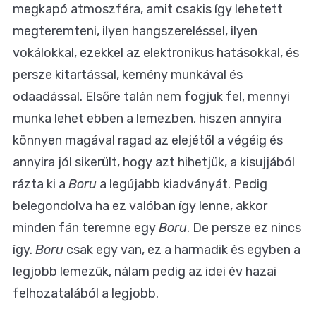
megkapó atmoszféra, amit csakis így lehetett
megteremteni, ilyen hangszereléssel, ilyen
vokálokkal, ezekkel az elektronikus hatásokkal, és
persze kitartással, kemény munkával és
odaadással. Elsőre talán nem fogjuk fel, mennyi
munka lehet ebben a lemezben, hiszen annyira
könnyen magával ragad az elejétől a végéig és
annyira jól sikerült, hogy azt hihetjük, a kisujjából
rázta ki a
Boru
a legújabb kiadványát. Pedig
belegondolva ha ez valóban így lenne, akkor
minden fán teremne egy
Boru
. De persze ez nincs
így.
Boru
csak egy van, ez a harmadik és egyben a
legjobb lemezük, nálam pedig az idei év hazai
felhozatalából a legjobb.