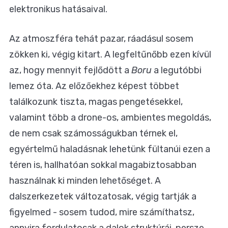
elektronikus hatásaival.
Az atmoszféra tehát pazar, ráadásul sosem
zökken ki, végig kitart. A legfeltűnőbb ezen kívül
az, hogy mennyit fejlődött a
Boru
a legutóbbi
lemez óta. Az előzőekhez képest többet
találkozunk tiszta, magas pengetésekkel,
valamint több a drone-os, ambientes megoldás,
de nem csak számosságukban térnek el,
egyértelmű haladásnak lehetünk fültanúi ezen a
téren is, hallhatóan sokkal magabiztosabban
használnak ki minden lehetőséget. A
dalszerkezetek változatosak, végig tartják a
figyelmed - sosem tudod, mire számíthatsz,
annyira fordulatosak a dalok struktúrái, persze