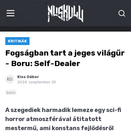
HÍREK
KRITIKÁK
KRITIKÁK
Fogságban tart a jeges világűr
BESZÁMOLÓK
- Boru: Self-Dealer
INTERJÚK
Kiss Gábor
KG
2024. szeptember 25.
PREMIEREK
boru
KULT
A szegediek harmadik lemeze egy sci-fi
MÁSVILÁG
horror atmoszférával átitatott
BLOG
mestermű, ami konstans fejlődésről