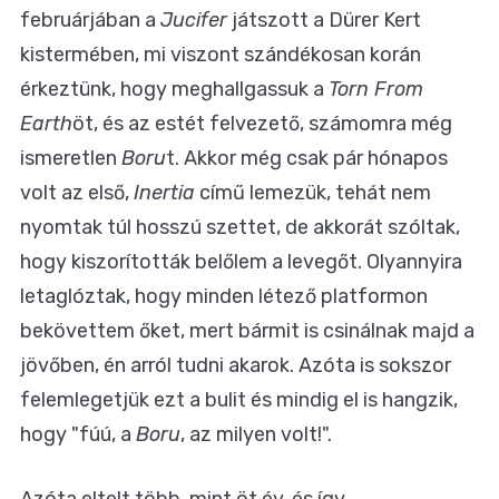
februárjában a
Jucifer
játszott a Dürer Kert
kistermében, mi viszont szándékosan korán
érkeztünk, hogy meghallgassuk a
Torn From
Earth
öt, és az estét felvezető, számomra még
ismeretlen
Boru
t. Akkor még csak pár hónapos
volt az első,
Inertia
című lemezük, tehát nem
nyomtak túl hosszú szettet, de akkorát szóltak,
hogy kiszorították belőlem a levegőt. Olyannyira
letaglóztak, hogy minden létező platformon
bekövettem őket, mert bármit is csinálnak majd a
jövőben, én arról tudni akarok. Azóta is sokszor
felemlegetjük ezt a bulit és mindig el is hangzik,
hogy "fúú, a
Boru
, az milyen volt!".
Azóta eltelt több, mint öt év, és így