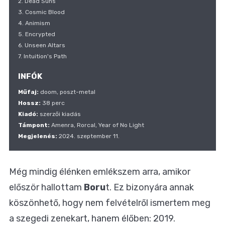
2. Dead Suns
3. Cosmic Blood
4. Animism
5. Encrypted
6. Unseen Altars
7. Intuition's Path
INFÓK
Műfaj:
doom, poszt-metal
Hossz:
38 perc
Kiadó:
szerzői kiadás
Támpont:
Amenra, Rorcal, Year of No Light
Megjelenés:
2024. szeptember 11.
Még mindig élénken emlékszem arra, amikor
először hallottam
Boru
t. Ez bizonyára annak
köszönhető, hogy nem felvételről ismertem meg
a szegedi zenekart, hanem élőben: 2019.