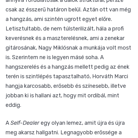
csak az ésszerű határon belül. Aztán ott van még
a hangzás, ami szintén ugrott egyet előre.
Letisztultabb, de nem túlsterilizált, hála a profi
keverésnek és a maszterelésnek, ami a zenekar
gitárosának, Nagy Miklósnak a munkája volt most
is. Szerintem ne is legyen másé soha. A
hangszerelés és a hangzás mellett pedig az ének
terén is szintlépés tapasztalható, Horváth Marci
hangja karcosabb, erősebb és színesebb, illetve
jobban ki is hallani azt, hogy mit ordibál, mint
eddig.
A
Self-Dealer
egy olyan lemez, amit újra és újra
meg akarsz hallgatni. Legnagyobb erőssége a