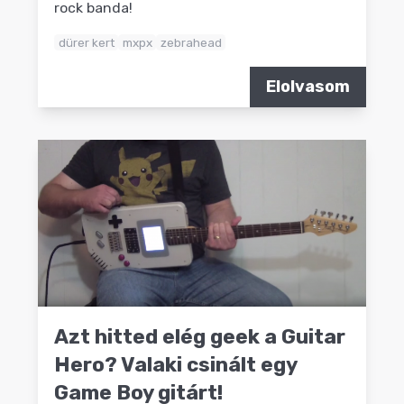
rock banda!
dürer kert
mxpx
zebrahead
Elolvasom
Azt hitted elég geek a Guitar
Hero? Valaki csinált egy
Game Boy gitárt!