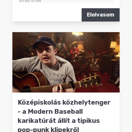
afraid to die
Elolvasom
Középiskolás közhelytenger
- a Modern Baseball
karikatúrát állít a tipikus
pop-punk klipekről