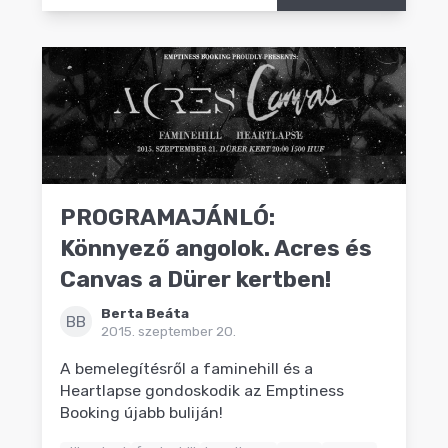
PROGRAMAJÁNLÓ:
Könnyező angolok. Acres és
Canvas a Dürer kertben!
Berta Beáta
BB
2015. szeptember 20.
A bemelegítésről a faminehill és a
Heartlapse gondoskodik az Emptiness
Booking újabb buliján!