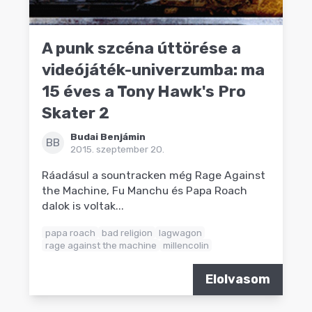
A punk szcéna úttörése a
videójáték-univerzumba: ma
15 éves a Tony Hawk's Pro
Skater 2
Budai Benjámin
BB
2015. szeptember 20.
Ráadásul a sountracken még Rage Against
the Machine, Fu Manchu és Papa Roach
dalok is voltak...
papa roach
bad religion
lagwagon
rage against the machine
millencolin
Elolvasom