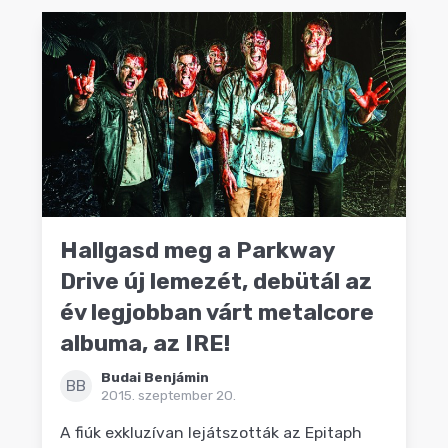
Hallgasd meg a Parkway
Drive új lemezét, debütál az
év legjobban várt metalcore
albuma, az IRE!
Budai Benjámin
BB
2015. szeptember 20.
A fiúk exkluzívan lejátszották az Epitaph