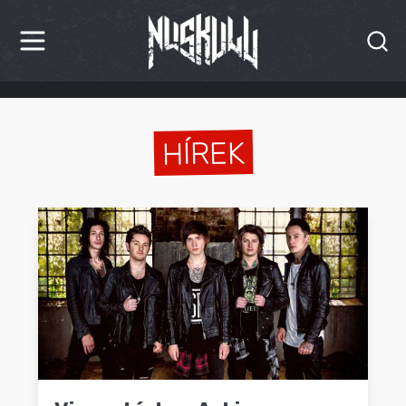
HÍREK
KRITIKÁK
HÍREK
BESZÁMOLÓK
INTERJÚK
PREMIEREK
KULT
MÁSVILÁG
BLOG