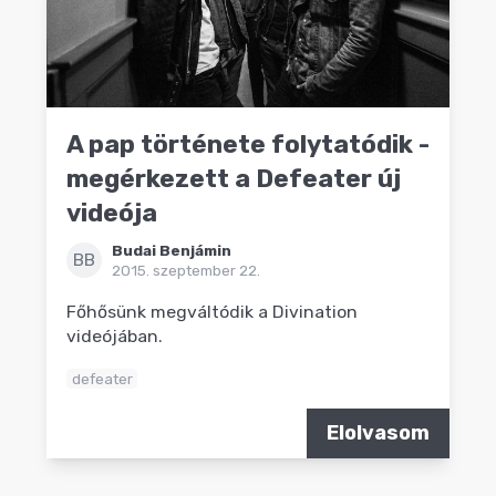
A pap története folytatódik -
megérkezett a Defeater új
videója
Budai Benjámin
BB
2015. szeptember 22.
Főhősünk megváltódik a Divination
videójában.
defeater
Elolvasom