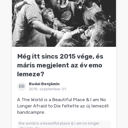
Még itt sincs 2015 vége, és
máris megjelent az év emo
lemeze?
Budai Benjámin
BB
2015. szeptember 21.
A The World is a Beautiful Place & I am No
Longer Afraid to Die feltette az új lemezét
bandcampre.
the world is a beautiful place & i am no longer