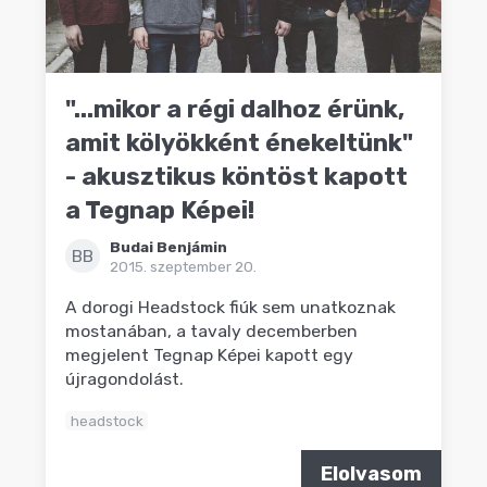
"...mikor a régi dalhoz érünk,
amit kölyökként énekeltünk"
- akusztikus köntöst kapott
a Tegnap Képei!
Budai Benjámin
BB
2015. szeptember 20.
A dorogi Headstock fiúk sem unatkoznak
mostanában, a tavaly decemberben
megjelent Tegnap Képei kapott egy
újragondolást.
headstock
Elolvasom