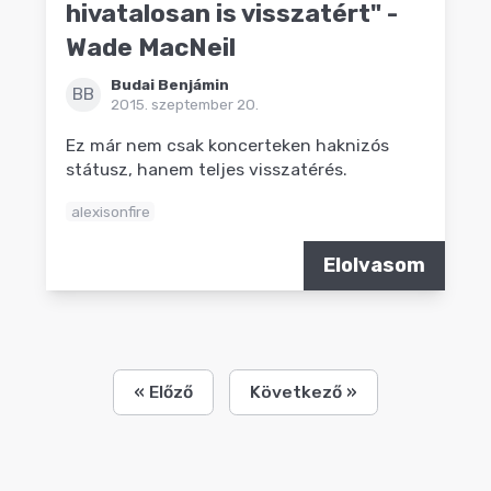
hivatalosan is visszatért" -
Wade MacNeil
Budai Benjámin
BB
2015. szeptember 20.
Ez már nem csak koncerteken haknizós
státusz, hanem teljes visszatérés.
alexisonfire
Elolvasom
« Előző
Következő »