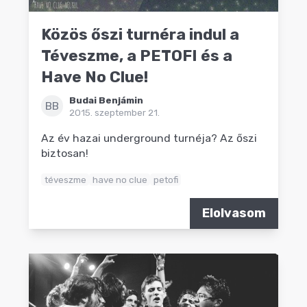
Közös őszi turnéra indul a
Téveszme, a PETOFI és a
Have No Clue!
Budai Benjámin
BB
2015. szeptember 21.
Az év hazai underground turnéja? Az őszi
biztosan!
téveszme
have no clue
petofi
Elolvasom