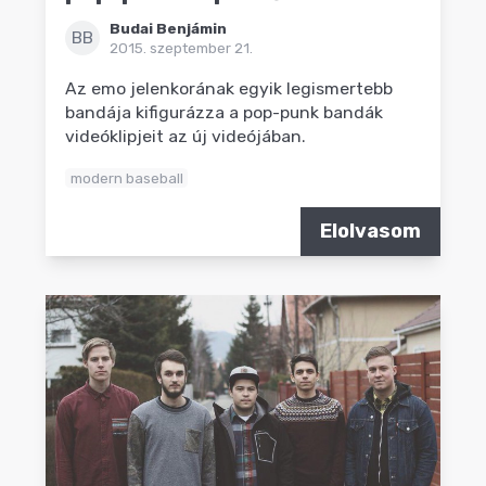
Budai Benjámin
BB
2015. szeptember 21.
Az emo jelenkorának egyik legismertebb
bandája kifigurázza a pop-punk bandák
videóklipjeit az új videójában.
modern baseball
Elolvasom