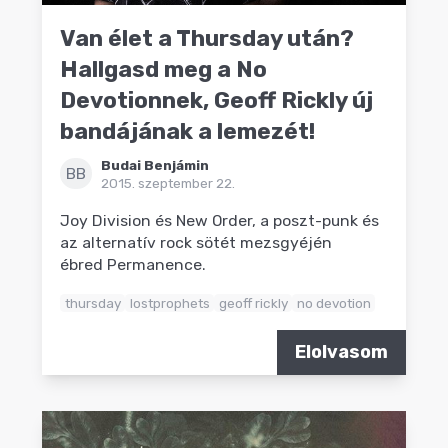
Van élet a Thursday után?
Hallgasd meg a No
Devotionnek, Geoff Rickly új
bandájának a lemezét!
Budai Benjámin
BB
2015. szeptember 22.
Joy Division és New Order, a poszt-punk és
az alternatív rock sötét mezsgyéjén
ébred Permanence.
thursday
lostprophets
geoff rickly
no devotion
Elolvasom