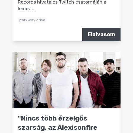
Records hivatalos Twitch csatornáján a
lemezt.
parkway drive
Elolvasom
"Nincs több érzelgős
szarság, az Alexisonfire