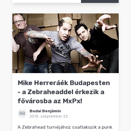
Mike Herreráék Budapesten
- a Zebraheaddel érkezik a
fővárosba az MxPx!
Budai Benjámin
BB
2015. szeptember 22.
A Zebrahead turnéjához csatlakozik a punk