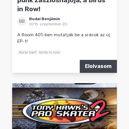
punk zászlóshajója, a Birds
in Row!
Budai Benjámin
BB
2015. szeptember 20.
A Room 401-ben mutatják be a srácok az új
EP-t!
dürer kert
birds in row
Elolvasom