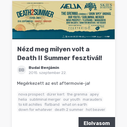
Nézd meg milyen volt a
Death II Summer fesztivál!
Budai Benjámin
BB
2015. szeptember 22.
Megérkezett az est aftermovie-ja!
nova prospect
dürer kert
the grenma
apey
helia
subliminal merger
our youth
marauders
to kill achilles
flatband
what on earth
down for whatever
death 2 summer
hot beaver
Elolvasom