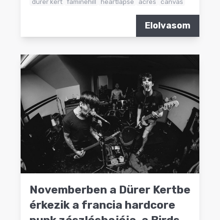
dürer kert
faminehill
heartlapse
acres
canvas
Elolvasom
Novemberben a Dürer Kertbe
érkezik a francia hardcore