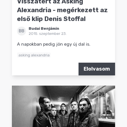
Visszatért az Asking
Alexandria - megérkezett az
első klip Denis Stoffal
Budai Benjámin
BB
2015. szeptember 23.
A napokban pedig jön egy új dal is.
asking alexandria
Elolvasom