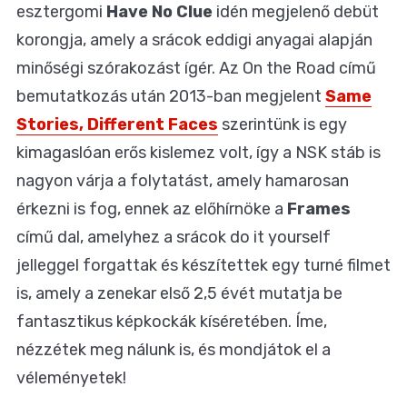
esztergomi
Have No Clue
idén megjelenő debüt
korongja, amely a srácok eddigi anyagai alapján
minőségi szórakozást ígér. Az On the Road című
bemutatkozás után 2013-ban megjelent
Same
Stories, Different Faces
szerintünk is egy
kimagaslóan erős kislemez volt, így a NSK stáb is
nagyon várja a folytatást, amely hamarosan
érkezni is fog, ennek az előhírnöke a
Frames
című dal, amelyhez a srácok do it yourself
jelleggel forgattak és készítettek egy turné filmet
is, amely a zenekar első 2,5 évét mutatja be
fantasztikus képkockák kíséretében. Íme,
nézzétek meg nálunk is, és mondjátok el a
véleményetek!