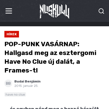
HÍREK
HÍREK
KRITIKÁK
POP-PUNK VASÁRNAP:
BESZÁMOLÓK
Hallgasd meg az esztergomi
Have No Clue új dalát, a
INTERJÚK
Frames-t!
PREMIEREK
Budai Benjámin
KULT
BB
2015. január 25.
MÁSVILÁG
have no clue
BLOG
... és egyben nézd meg a hozzá készült