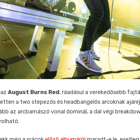
 az
August Burns Red
, ráadásul a verekedősebb fajtá
etten a two stepezős és headbangelős arcoknak ajánlj
nkább az arcbamászó vonal dominál, a dal végi breakd
rolható.
rekk még a srácok
előző albumáról
maradt-e le, esetle