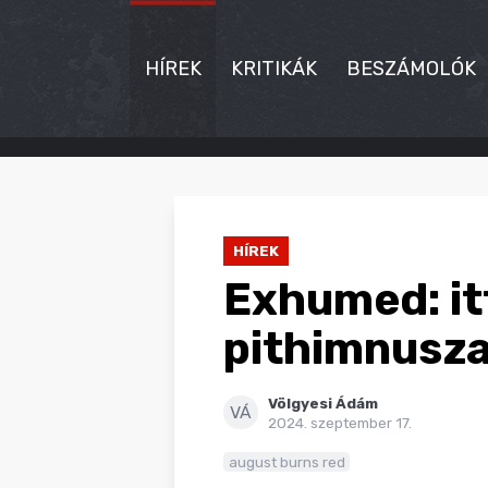
HÍREK
KRITIKÁK
BESZÁMOLÓK
HÍREK
KRITIKÁK
HÍREK
BESZÁMOLÓK
Exhumed: it
INTERJÚK
pithimnusz
PREMIEREK
Völgyesi Ádám
KULT
VÁ
2024. szeptember 17.
MÁSVILÁG
august burns red