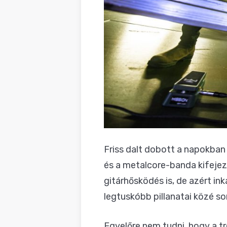
Friss dalt dobott a napokban
és a metalcore-banda kifejez
gitárhősködés is, de azért i
legtuskóbb pillanatai közé so
Egyelőre nem tudni, hogy a t