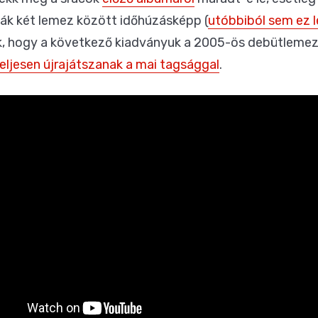
ták két lemez között időhúzásképp (
utóbbiból sem ez l
k, hogy a következő kiadványuk a 2005-ös debütlemez
eljesen újrajátszanak a mai tagsággal
.