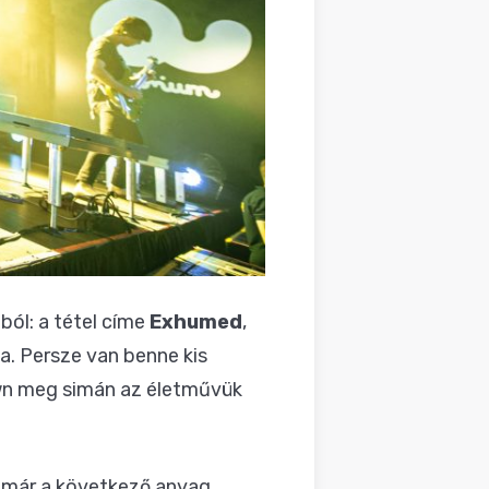
ból: a tétel címe
Exhumed
,
a. Persze van benne kis
own meg simán az életművük
g már a következő anyag