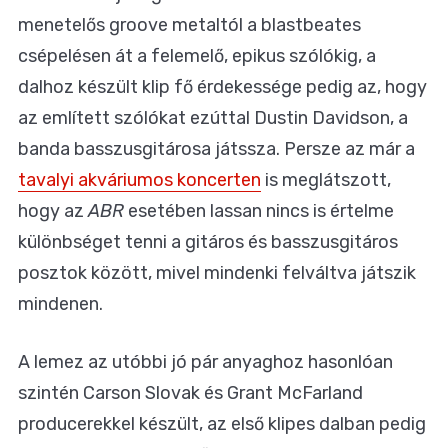
menetelős groove metaltól a blastbeates
csépelésen át a felemelő, epikus szólókig, a
dalhoz készült klip fő érdekessége pedig az, hogy
az említett szólókat ezúttal Dustin Davidson, a
banda basszusgitárosa játssza. Persze az már a
tavalyi akváriumos koncerten
is meglátszott,
hogy az
ABR
esetében lassan nincs is értelme
különbséget tenni a gitáros és basszusgitáros
posztok között, mivel mindenki felváltva játszik
mindenen.
A lemez az utóbbi jó pár anyaghoz hasonlóan
szintén Carson Slovak és Grant McFarland
producerekkel készült, az első klipes dalban pedig