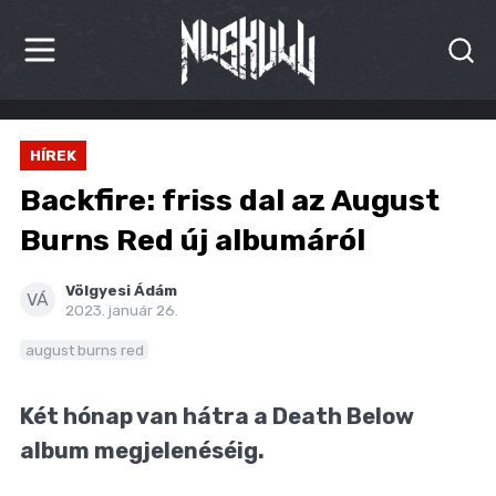
HÍREK
HÍREK
KRITIKÁK
Backfire: friss dal az August
BESZÁMOLÓK
Burns Red új albumáról
INTERJÚK
Völgyesi Ádám
VÁ
2023. január 26.
PREMIEREK
august burns red
KULT
Két hónap van hátra a Death Below
MÁSVILÁG
album megjelenéséig.
BLOG