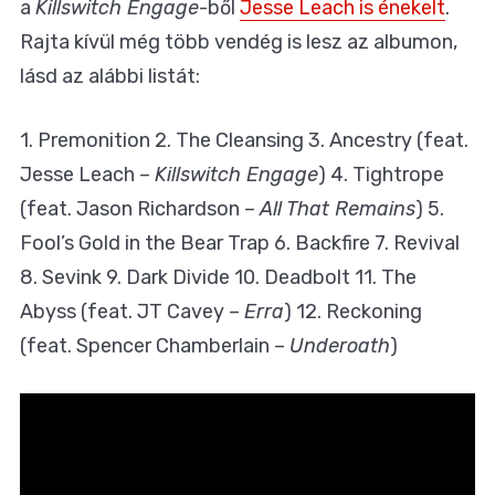
a
Killswitch Engage
-ből
Jesse Leach is énekelt
.
Rajta kívül még több vendég is lesz az albumon,
lásd az alábbi listát:
1. Premonition 2. The Cleansing 3. Ancestry (feat.
Jesse Leach –
Killswitch Engage
) 4. Tightrope
(feat. Jason Richardson –
All That Remains
) 5.
Fool’s Gold in the Bear Trap 6. Backfire 7. Revival
8. Sevink 9. Dark Divide 10. Deadbolt 11. The
Abyss (feat. JT Cavey –
Erra
) 12. Reckoning
(feat. Spencer Chamberlain –
Underoath
)