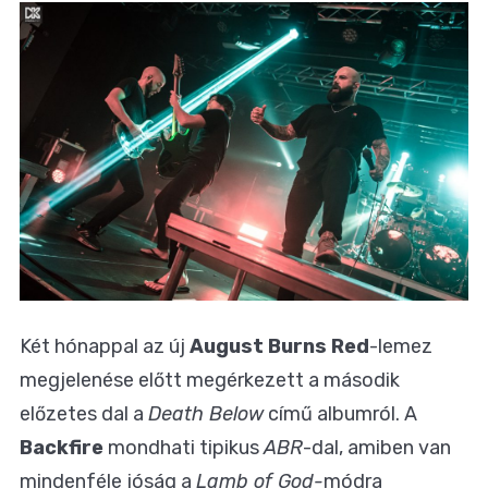
Két hónappal az új
August Burns Red
-lemez
megjelenése előtt megérkezett a második
előzetes dal a
Death Below
című albumról. A
Backfire
mondhati tipikus
ABR
-dal, amiben van
mindenféle jóság a
Lamb of God-
módra