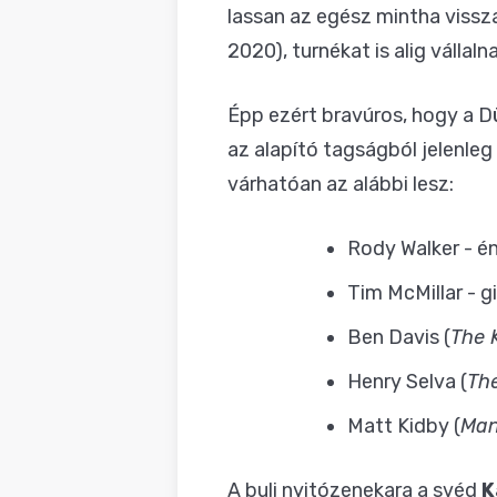
lassan az egész mintha vissza
2020), turnékat is alig válla
Épp ezért bravúros, hogy a D
az alapító tagságból jelenleg
várhatóan az alábbi lesz:
Rody Walker - é
Tim McMillar - g
Ben Davis (
The 
Henry Selva (
Th
Matt Kidby (
Man
A buli nyitózenekara a svéd
K