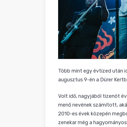
Több mint egy évtized után i
augusztus 9-én a Dürer Kertb
Volt idő, nagyjából tizenöt év
menő nevének számított, akár
2010-es évek közepén megboru
zenekar még a hagyományos al