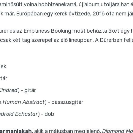
minősült volna hobbizenekarrá, új album utoljára hat é
lnak már, Európában egy kerek évtizede, 2016 óta nem já
ürer és az Emptiness Booking most behúzta őket egy haz
 csak két tag szerepel az élő lineupban. A Dürerben fel
nek
itár
Kindred
) - gitár
e Human Abstract
) - basszusgitár
droid Echostar
) - dob
armanjakah
, akik a májusban megjelenő,
Diamond Mo