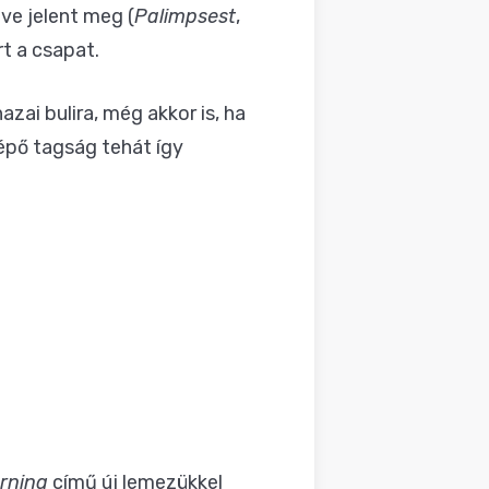
ve jelent meg (
Palimpsest
,
rt a csapat.
ai bulira, még akkor is, ha
lépő tagság tehát így
rning
című új lemezükkel