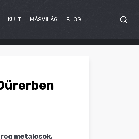
KULT
MÁSVILÁG
BLOG
 Dürerben
prog metalosok.