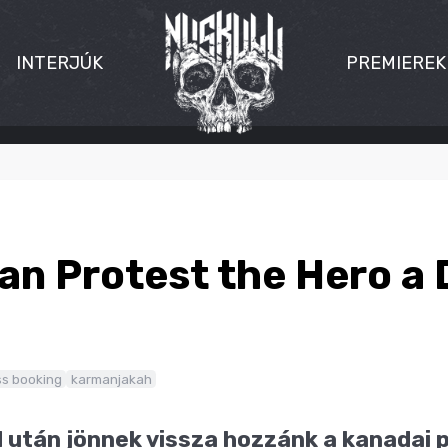
INTERJÚK
PREMIEREK
n Protest the Hero a
s booking
karmanjakah
d után jönnek vissza hozzánk a kanadai 