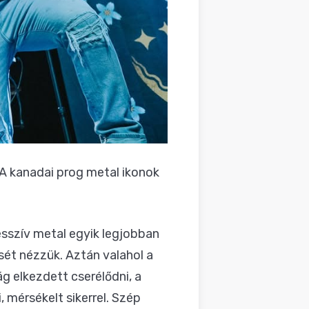
A kanadai prog metal ikonok
sszív metal egyik legjobban
sét nézzük. Aztán valahol a
g elkezdett cserélődni, a
mérsékelt sikerrel. Szép