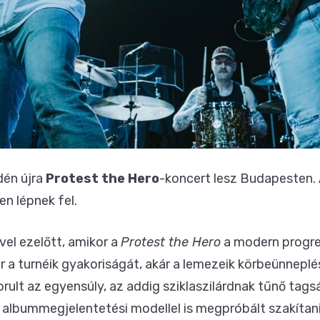
dén újra
Protest the Hero
-koncert lesz Budapesten. 
en lépnek fel.
vel ezelőtt, amikor a
Protest the Hero
a modern progre
 a turnéik gyakoriságát, akár a lemezeik körbeünneplé
lt az egyensúly, az addig sziklaszilárdnak tűnő tagsá
bummegjelentetési modellel is megpróbált szakítani, 