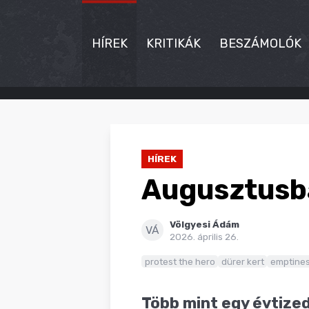
HÍREK
KRITIKÁK
BESZÁMOLÓK
HÍREK
KRITIKÁK
HÍREK
BESZÁMOLÓK
Augusztusba
INTERJÚK
Völgyesi Ádám
PREMIEREK
VÁ
2026. április 26.
KULT
protest the hero
dürer kert
emptines
MÁSVILÁG
Több mint egy évtize