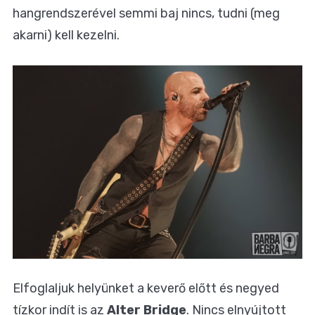
hangrendszerével semmi baj nincs, tudni (meg
akarni) kell kezelni.
Elfoglaljuk helyünket a keverő előtt és negyed
tízkor indít is az
Alter Bridge
. Nincs elnyújtott