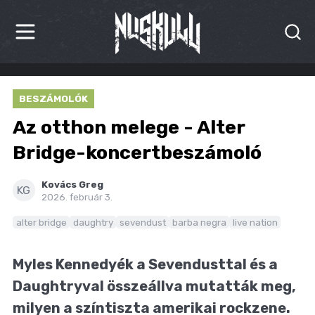
HÍREK
BESZÁMOLÓK
KRITIKÁK
Az otthon melege - Alter
BESZÁMOLÓK
Bridge-koncertbeszámoló
INTERJÚK
Kovács Greg
KG
2026. február 3.
PREMIEREK
alter bridge
daughtry
sevendust
barba negra
live nation
KULT
Myles Kennedyék a Sevendusttal és a
MÁSVILÁG
Daughtryval összeállva mutatták meg,
BLOG
milyen a színtiszta amerikai rockzene.