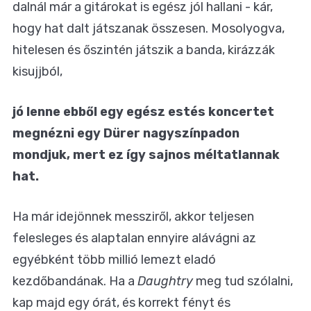
dalnál már a gitárokat is egész jól hallani - kár,
hogy hat dalt játszanak összesen. Mosolyogva,
hitelesen és őszintén játszik a banda, kirázzák
kisujjból,
jó lenne ebből egy egész estés koncertet
megnézni egy Dürer nagyszínpadon
mondjuk, mert ez így sajnos méltatlannak
hat.
Ha már idejönnek messziről, akkor teljesen
felesleges és alaptalan ennyire alávágni az
egyébként több millió lemezt eladó
kezdőbandának. Ha a
Daughtry
meg tud szólalni,
kap majd egy órát, és korrekt fényt és