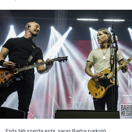
Esős téli szerda este, saras Barba parkoló,