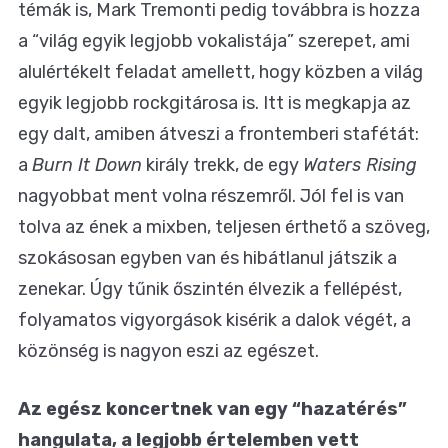
témák is, Mark Tremonti pedig továbbra is hozza
a “világ egyik legjobb vokalistája” szerepet, ami
alulértékelt feladat amellett, hogy közben a világ
egyik legjobb rockgitárosa is. Itt is megkapja az
egy dalt, amiben átveszi a frontemberi stafétát:
a
Burn It Down
király trekk, de egy
Waters Rising
nagyobbat ment volna részemről. Jól fel is van
tolva az ének a mixben, teljesen érthető a szöveg,
szokásosan egyben van és hibátlanul játszik a
zenekar. Úgy tűnik őszintén élvezik a fellépést,
folyamatos vigyorgások kisérik a dalok végét, a
közönség is nagyon eszi az egészet.
Az egész koncertnek van egy “hazatérés”
hangulata, a legjobb értelemben vett