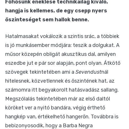
Főhősünk éneklése technikailag kiváló,
hangja is kellemes, de egy csepp nyers
őszinteséget sem hallok benne.
Hatalmasakat vokálozik a szintis srác, a többiek
is jó munkásember módjára: teszik a dolgukat. A
műsor közepén obligát akusztikus dal, amilyen
eszedbe jut e pár sor alapján, pont olyan. Átkötő
szövegek tekintetében ami a
Sevendust
nál
hitelesnek, közvetlennek és őszintének hat, az
számomra itt begyakorolt hatásvadász sallang.
Megszólalás tekintetében már az első daltól
köröket ver a nyitó bandára, végig érthető
hangkép van, értékelhető hangerőn. Továbbra is
bebizonyosodik, hogy a Barba Negra