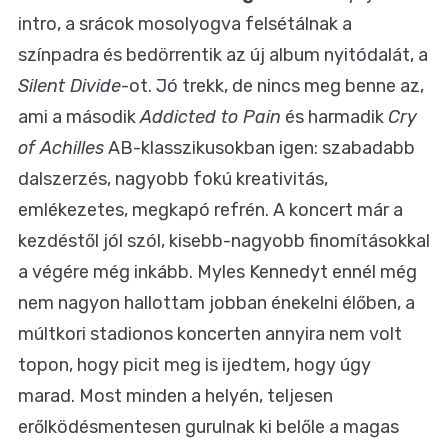
intro, a srácok mosolyogva felsétálnak a
színpadra és bedörrentik az új album nyitódalát, a
Silent Divide
-ot. Jó trekk, de nincs meg benne az,
ami a második
Addicted to Pain
és harmadik
Cry
of Achilles
AB-klasszikusokban igen: szabadabb
dalszerzés, nagyobb fokú kreativitás,
emlékezetes, megkapó refrén. A koncert már a
kezdéstől jól szól, kisebb-nagyobb finomításokkal
a végére még inkább. Myles Kennedyt ennél még
nem nagyon hallottam jobban énekelni élőben, a
múltkori stadionos koncerten annyira nem volt
topon, hogy picit meg is ijedtem, hogy úgy
marad. Most minden a helyén, teljesen
erőlködésmentesen gurulnak ki belőle a magas