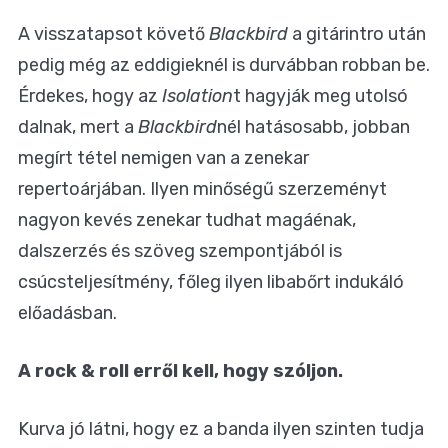
A visszatapsot követő
Blackbird
a gitárintro után
pedig még az eddigieknél is durvábban robban be.
Érdekes, hogy az
Isolation
t hagyják meg utolsó
dalnak, mert a
Blackbird
nél hatásosabb, jobban
megírt tétel nemigen van a zenekar
repertoárjában. Ilyen minőségű szerzeményt
nagyon kevés zenekar tudhat magáénak,
dalszerzés és szöveg szempontjából is
csúcsteljesítmény, főleg ilyen libabőrt indukáló
előadásban.
A rock & roll erről kell, hogy szóljon.
Kurva jó látni, hogy ez a banda ilyen szinten tudja