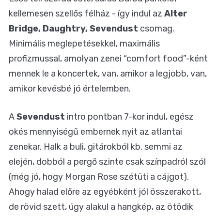
kellemesen szellős félház - így indul az
Alter
Bridge, Daughtry, Sevendust
csomag.
Minimális meglepetésekkel, maximális
profizmussal, amolyan zenei “comfort food”-ként
mennek le a koncertek, van, amikor a legjobb, van,
amikor kevésbé jó értelemben.
A
Sevendust
intro pontban 7-kor indul, egész
okés mennyiségű embernek nyit az atlantai
zenekar. Halk a buli, gitárokból kb. semmi az
elején, dobból a pergő szinte csak színpadról szól
(még jó, hogy Morgan Rose szétüti a cájgot).
Ahogy halad előre az egyébként jól összerakott,
de rövid szett, úgy alakul a hangkép, az ötödik