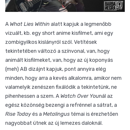
A
What Lies Within
alatt kapjuk a legmenőbb
vizuált, kb. egy short anime kisfilmet, ami egy
zombigyilkos kislányról szól. Vetítések
tekintetében változó a színvonal, van, hogy
animált kisfilmeket, van, hogy az új koponyás
(meh) AB dizájnt kapjuk, pont annyira elég
minden, hogy arra a kevés alkalomra, amikor nem
valamelyik zenészen fixálódik a tekintetünk, ne
pihenhessen a szem. A
Watch Over You
nál az
egész közönség bezengi a refrénnel a sátrat, a
Rise Today
és a
Metalingus
témai is érezhetően
nagyobbat ütnek az új lemezes daloknál.