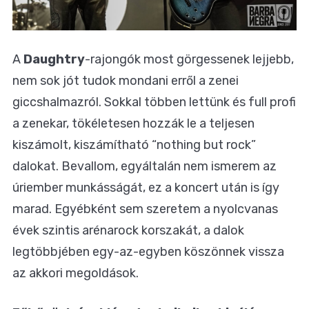
A
Daughtry
-rajongók most görgessenek lejjebb,
nem sok jót tudok mondani erről a zenei
giccshalmazról. Sokkal többen lettünk és full profi
a zenekar, tökéletesen hozzák le a teljesen
kiszámolt, kiszámítható “nothing but rock”
dalokat. Bevallom, egyáltalán nem ismerem az
úriember munkásságát, ez a koncert után is így
marad. Egyébként sem szeretem a nyolcvanas
évek szintis arénarock korszakát, a dalok
legtöbbjében egy-az-egyben köszönnek vissza
az akkori megoldások.