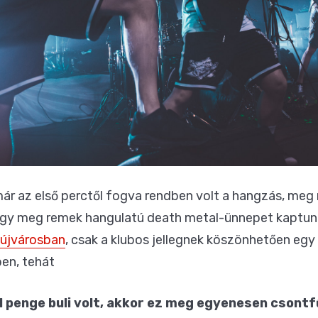
ár az első perctől fogva rendben volt a hangzás, meg 
úgy meg remek hangulatú death metal-ünnepet kaptun
újvárosban
, csak a klubos jellegnek köszönhetően egy 
en, tehát
l penge buli volt, akkor ez meg egyenesen csontf