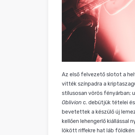
Az első felvezető slotot a he
vitték színpadra a kriptaszag
stílusosan vörös fényárban; 
Oblivion
c. debütjük tételei é
bevetettek a készülő új leme
kellően lehengerlő kiállással
lökött riffekre hat láb földké