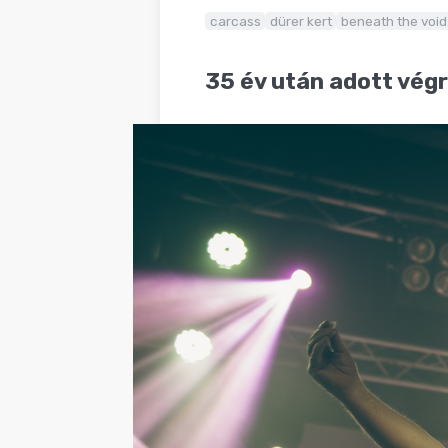
BLOG
carcass
dürer kert
beneath the void
35 év után adott végre