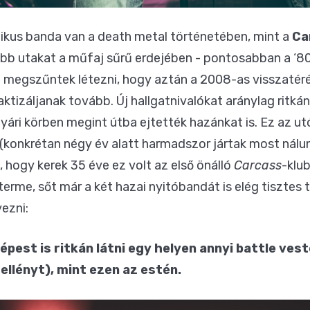
ikus banda van a death metal történetében, mint a
Ca
abb utakat a műfaj sűrű erdejében - pontosabban a ‘80
re megszűntek létezni, hogy aztán a 2008-as visszatér
ktizáljanak tovább. Új hallgatnivalókat aránylag ritkán
nyári körben megint útba ejtették hazánkat is. Ez az ut
(konkrétan négy év alatt harmadszor jártak most nálu
 hogy kerek 35 éve ez volt az első önálló
Carcass
-klu
yterme, sőt már a két hazai nyitóbandát is elég tisztes
yezni:
est is ritkán látni egy helyen annyi battle ves
llényt), mint ezen az estén.