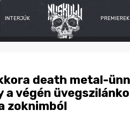
INTERJÚK
PREMIEREK
kkora death metal-ün
y a végén üvegszilánko
a zoknimból