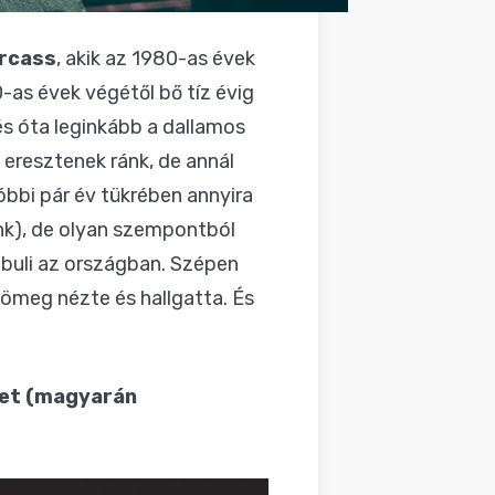
rcass
, akik az 1980-as évek
-as évek végétől bő tíz évig
és óta leginkább a dallamos
 eresztenek ránk, de annál
óbbi pár év tükrében annyira
nk), de olyan szempontból
bbuli az országban. Szépen
 tömeg nézte és hallgatta. És
tet (magyarán