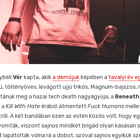
lybéli
Vér
kapta, akik
a demójuk
képében a
tavalyi év e
ú, töltényöves, levágott ujjú trikós, Magnum-bajszos, 
utánuk meg a hazai tech death nagyágyúja, a
Beneath 
s a
Kill With Hate
érából átmentett
Fuck Humans
melle
zről. A két bandában ezen az estén közös volt, hogy eg
 nyomták, viszont sajnos mindkét brigád olyan kásásan s
nt lapátolták volna rá a dobot, szóval sajnos egyikük s