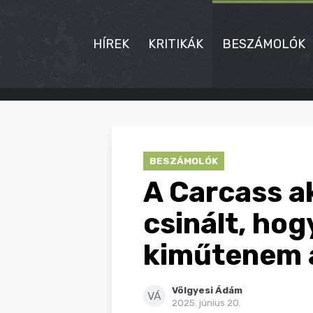
HÍREK
KRITIKÁK
BESZÁMOLÓK
HÍREK
KRITIKÁK
BESZÁMOLÓK
BESZÁMOLÓK
A Carcass a
INTERJÚK
csinált, hog
PREMIEREK
kiműtenem 
KULT
Völgyesi Ádám
MÁSVILÁG
VÁ
2025. június 20.