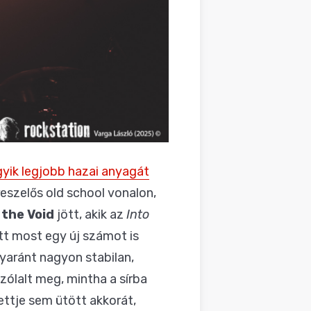
gyik legjobb hazai anyagát
reszelős old school vonalon,
the Void
jött, akik az
Into
tt most egy új számot is
yaránt nagyon stabilan,
zólalt meg, mintha a sírba
zettje sem ütött akkorát,