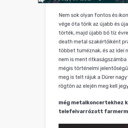
Nem sok olyan fontos és ikon
vége óta törik az újabb és új
törték, majd újabb bő tíz év
death metal szakértőiként pra
többet turnéznak, és az idei 
nem is ment ritkaságszámba 
mégis történelmi jelentőségű,
meg is telt rájuk a Dürer nag
rögtön az elején meg kell jeg
még metalkoncertekhez kép
telefelvarrózott farmerme