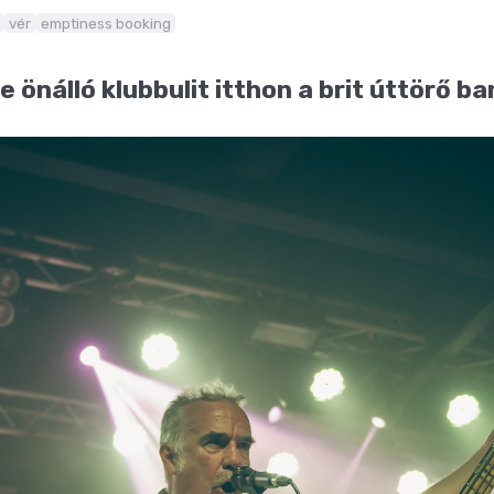
vér
emptiness booking
 önálló klubbulit itthon a brit úttörő ba