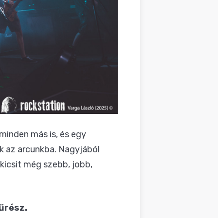
minden más is, és egy
k az arcunkba. Nagyjából
kicsit még szebb, jobb,
űrész.