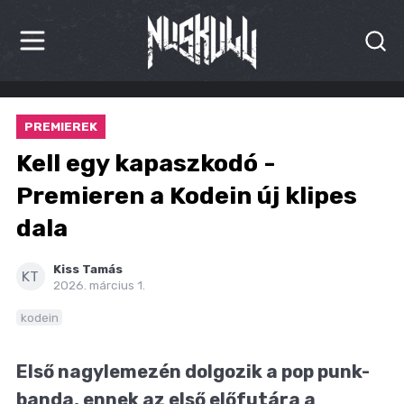
HÍREK
PREMIEREK
KRITIKÁK
Kell egy kapaszkodó -
BESZÁMOLÓK
Premieren a Kodein új klipes
dala
INTERJÚK
PREMIEREK
Kiss Tamás
KT
2026. március 1.
KULT
kodein
MÁSVILÁG
Első nagylemezén dolgozik a pop punk-
BLOG
banda, ennek az első előfutára a