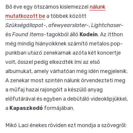
Bő éve egy ötszámos kislemezzel
nálunk
mutatkozott be
a többek között
Szükségállapot-
,
afewyearslater-
,
Lightchaser-
és
Found Items-
tagokból álló
Kodein
. Az itthon
még mindig hiánycikknek számító metalos pop-
punkban utazó zenekarnak azóta két koncertje
volt, ősszel pedig elkezdték írni az első
albumukat, amely várhatóan még idén megjelenik.
A zenekar most szintén nálunk örvendezteti meg
a műfaj hazai rajongóit a készülő anyag
előfutárával és egyben a debütáló videoklipjükkel,
a
Kapaszkodó
formájában.
Mikó Laci énekes röviden ezt mondja a szövegről: