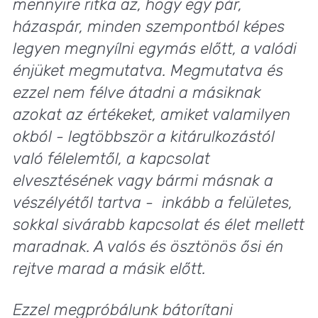
mennyire ritka az, hogy egy pár,
házaspár, minden szempontból képes
legyen megnyílni egymás előtt, a valódi
énjüket megmutatva. Megmutatva és
ezzel nem félve átadni a másiknak
azokat az értékeket, amiket valamilyen
okból - legtöbbször a kitárulkozástól
való félelemtől, a kapcsolat
elvesztésének vagy bármi másnak a
vészélyétől tartva - inkább a felületes,
sokkal sivárabb kapcsolat és élet mellett
maradnak. A valós és ösztönös ősi én
rejtve marad a másik előtt.
Ezzel megpróbálunk bátorítani