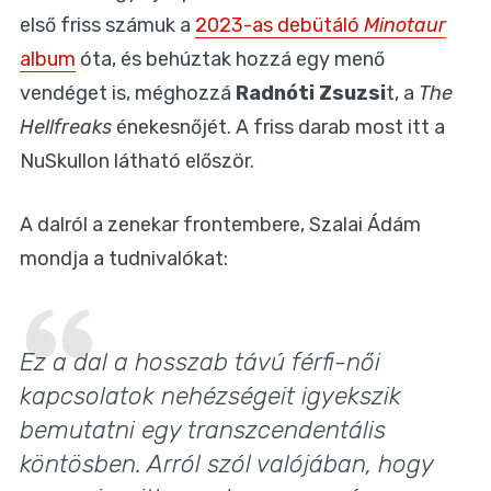
első friss számuk a
2023-as debütáló
Minotaur
album
óta, és behúztak hozzá egy menő
vendéget is, méghozzá
Radnóti Zsuzsi
t, a
The
Hellfreaks
énekesnőjét. A friss darab most itt a
NuSkullon látható először.
A dalról a zenekar frontembere, Szalai Ádám
mondja a tudnivalókat:
Ez a dal a hosszab távú férfi-női
kapcsolatok nehézségeit igyekszik
bemutatni egy transzcendentális
köntösben. Arról szól valójában, hogy