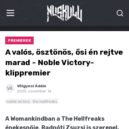
HÍREK
PREMIEREK
KRITIKÁK
A valós, ösztönös, ősi én rejtve
BESZÁMOLÓK
marad - Noble Victory-
klippremier
INTERJÚK
PREMIEREK
Völgyesi Ádám
VÁ
2025. november 14.
KULT
noble victory
the hellfreaks
MÁSVILÁG
A Womankindban a The Hellfreaks
BLOG
énekesnője, Radnóti Zsuzsi is szerepel.