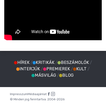
HÍREK
/
KRITIKÁK
/
BESZÁMOLÓK
/
INTERJÚK
/
PREMIEREK
/
KULT
/
MÁSVILÁG
/
BLOG
Impresszum
Médiaajánlat
© Minden jog fenntartva. 2004-2026