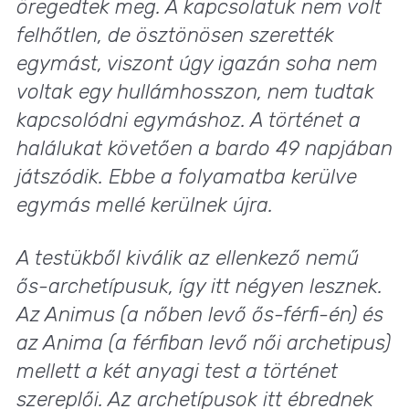
öregedtek meg. A kapcsolatuk nem volt
felhőtlen, de ösztönösen szerették
egymást, viszont úgy igazán soha nem
voltak egy hullámhosszon, nem tudtak
kapcsolódni egymáshoz. A történet a
halálukat követően a bardo 49 napjában
játszódik. Ebbe a folyamatba kerülve
egymás mellé kerülnek újra.
A testükből kiválik az ellenkező nemű
ős-archetípusuk, így itt négyen lesznek.
Az Animus (a nőben levő ős-férfi-én) és
az Anima (a férfiban levő női archetipus)
mellett a két anyagi test a történet
szereplői. Az archetípusok itt ébrednek