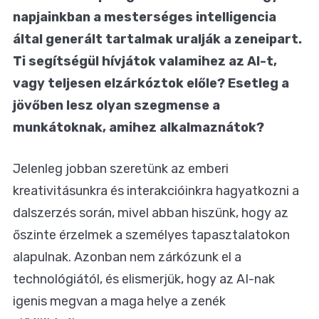
napjainkban a mesterséges intelligencia
által generált tartalmak uralják a zeneipart.
Ti segítségül hívjátok valamihez az AI-t,
vagy teljesen elzárkóztok előle? Esetleg a
jövőben lesz olyan szegmense a
munkátoknak, amihez alkalmaznátok?
Jelenleg jobban szeretünk az emberi
kreativitásunkra és interakcióinkra hagyatkozni a
dalszerzés során, mivel abban hiszünk, hogy az
őszinte érzelmek a személyes tapasztalatokon
alapulnak. Azonban nem zárkózunk el a
technológiától, és elismerjük, hogy az AI-nak
igenis megvan a maga helye a zenék