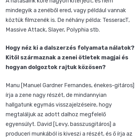
A hatásaink köre nagyon kiterjedt, és nem
mindegyik a zenéből ered, vagy például vannak
köztük filmzenék is. De néhány példa: TesseracT,
Massive Attack, Slayer, Polyphia stb.
Hogy néz ki a dalszerzés folyamata nálatok?
Kitől származnak a zenei ötletek magjai és
hogyan dolgoztok rajtuk közösen?
Manu [Manuel Gardner Fernandes, énekes-gitáros]
írja a zene nagy részét, de mindannyian
hallgatunk egymás visszajelzéseire, hogy
megtaláljuk az adott dalhoz megfelelő
egyensúlyt. David [Levy, basszusgitáros] a
produceri munkából is kiveszi a részét, és ő írja az