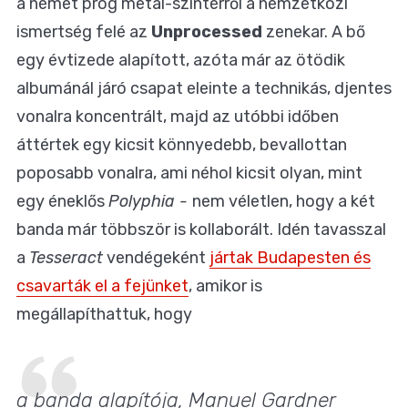
a német prog metal-színtérről a nemzetközi
ismertség felé az
Unprocessed
zenekar. A bő
egy évtizede alapított, azóta már az ötödik
albumánál járó csapat eleinte a technikás, djentes
vonalra koncentrált, majd az utóbbi időben
áttértek egy kicsit könnyedebb, bevallottan
poposabb vonalra, ami néhol kicsit olyan, mint
egy éneklős
Polyphia -
nem véletlen, hogy a két
banda már többször is kollaborált. Idén tavasszal
a
Tesseract
vendégeként
jártak Budapesten és
csavarták el a fejünket
, amikor is
megállapíthattuk, hogy
a banda alapítója, Manuel Gardner