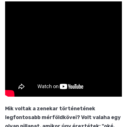
Mik voltak a zenekar történetének
legfontosabb mérföldkövei? Volt valaha egy
olyan pillanat, amikor úgy éreztétek: "oké,