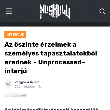
HÍREK
INTERJÚK
KRITIKÁK
Az őszinte érzelmek a
BESZÁMOLÓK
személyes tapasztalatokból
erednek - Unprocessed-
INTERJÚK
interjú
PREMIEREK
Völgyesi Ádám
KULT
VÁ
2024. október 14.
MÁSVILÁG
unprocessed
BLOG
Az idei második budapesti koncertjük