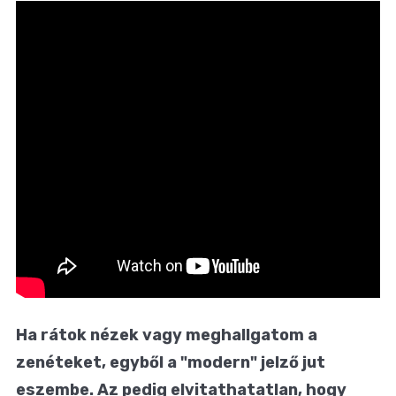
Ha rátok nézek vagy meghallgatom a
zenéteket, egyből a "modern" jelző jut
eszembe. Az pedig elvitathatatlan, hogy