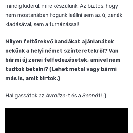
mindig kiderül, mire készülünk. Az biztos, hogy
nem mostanában fogunk leállni sem az új zenék
kiadásával, sem a turnézással!
Milyen feltörekvő bandákat ajánlanátok
nekünk a helyi német színteretekről? Van
bármi új zenei felfedezésetek, amivel nem
tudtok betelni? (Lehet metal vagy bármi
más is, amit bírtok.)
Hallgassátok az
Avralize
-t és a
Senná
t! :)