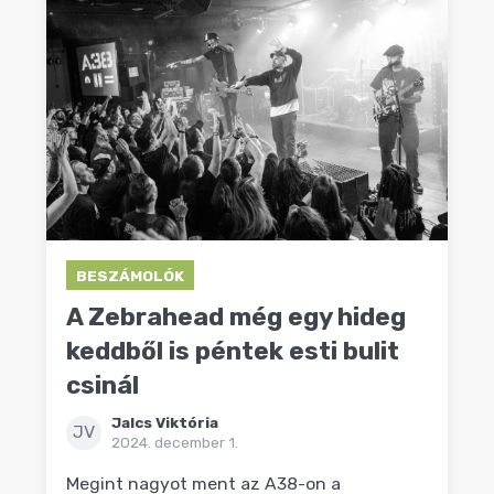
BESZÁMOLÓK
A Zebrahead még egy hideg
keddből is péntek esti bulit
csinál
Jalcs Viktória
JV
2024. december 1.
Megint nagyot ment az A38-on a