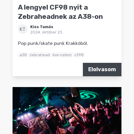
A lengyel CF98 nyit a
Zebraheadnek az A38-on
Kiss Tamás
KT
2024. október 23.
Pop punk/skate punk Krakkóból.
a38
zebrahead
live nation
cf98
Elolvasom