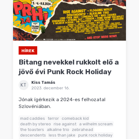
HÍREK
Bitang nevekkel rukkolt elő a
jövő évi Punk Rock Holiday
Kiss Tamás
KT
2023. december 16.
Jónak ígérkezik a 2024-es felhozatal
Szlovéniában.
mad caddies
terror
comeback kid
death by stereo
rise against
a wilhelm scream
the toasters
alkaline trio
zebrahead
descendents
less than jake
punk rock holiday