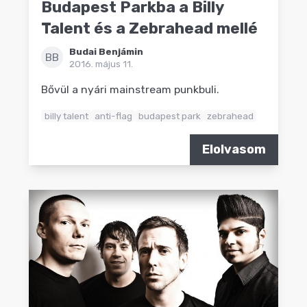
Budapest Parkba a Billy
Talent és a Zebrahead mellé
Budai Benjámin
BB
2016. május 11.
Bővül a nyári mainstream punkbuli.
billy talent
anti-flag
budapest park
zebrahead
Elolvasom