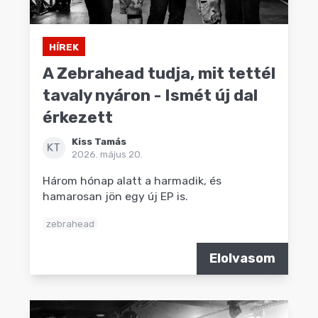
HÍREK
A Zebrahead tudja, mit tettél
tavaly nyáron - Ismét új dal
érkezett
Kiss Tamás
KT
2026. május 20.
Három hónap alatt a harmadik, és
hamarosan jön egy új EP is.
zebrahead
Elolvasom