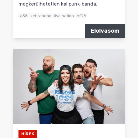
megkerülhetetlen kalipunk-banda.
a38
zebrahead
live nation
cf98
Elolvasom
HÍREK