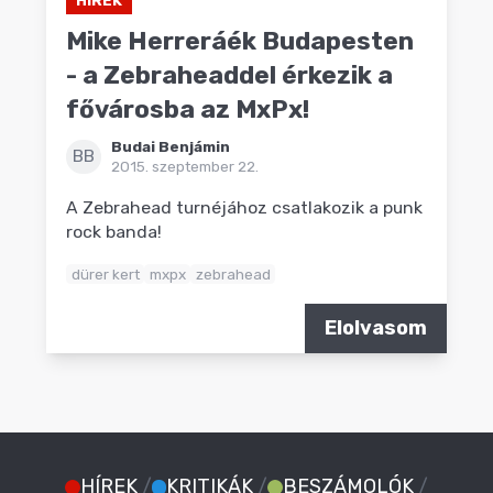
Mike Herreráék Budapesten
- a Zebraheaddel érkezik a
fővárosba az MxPx!
Budai Benjámin
BB
2015. szeptember 22.
A Zebrahead turnéjához csatlakozik a punk
rock banda!
dürer kert
mxpx
zebrahead
Elolvasom
HÍREK
/
KRITIKÁK
/
BESZÁMOLÓK
/