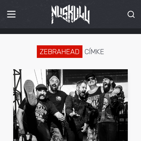
HÍREK
KRITIKÁK
ZEBRAHEAD
CÍMKE
BESZÁMOLÓK
INTERJÚK
PREMIEREK
KULT
MÁSVILÁG
BLOG