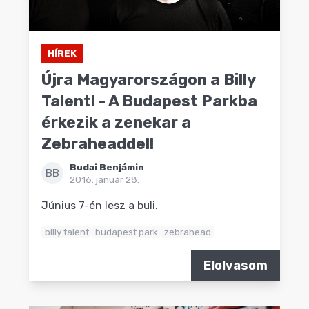
HÍREK
Újra Magyarországon a Billy
Talent! - A Budapest Parkba
érkezik a zenekar a
Zebraheaddel!
Budai Benjámin
BB
2016. január 28.
Június 7-én lesz a buli.
billy talent
budapest park
zebrahead
Elolvasom