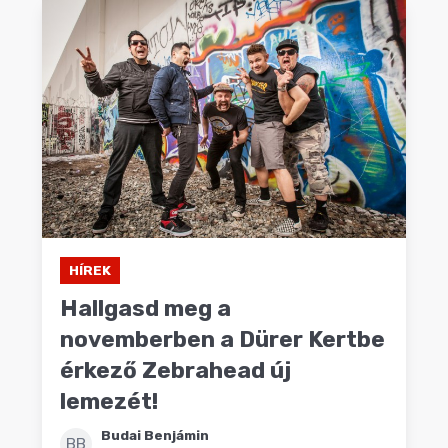
HÍREK
Hallgasd meg a
novemberben a Dürer Kertbe
érkező Zebrahead új
lemezét!
Budai Benjámin
BB