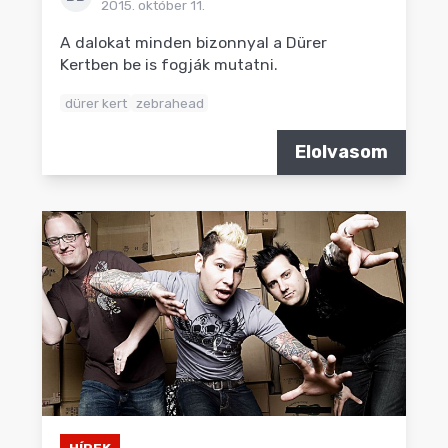
2015. október 11.
A dalokat minden bizonnyal a Dürer
Kertben be is fogják mutatni.
dürer kert
zebrahead
Elolvasom
HÍREK