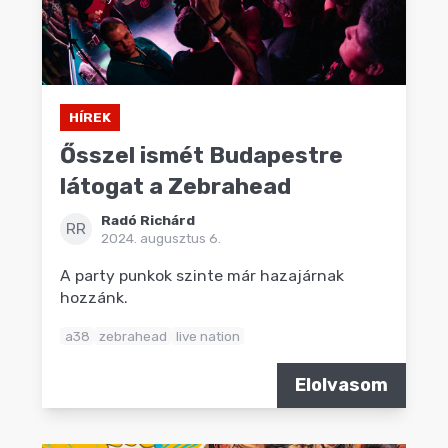
HÍREK
Ősszel ismét Budapestre
látogat a Zebrahead
Radó Richárd
RR
2024. augusztus 6.
A party punkok szinte már hazajárnak
hozzánk.
a38
zebrahead
live nation
Elolvasom