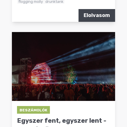
flogging molly
drunktank
Elolvasom
BESZÁMOLÓK
Egyszer fent, egyszer lent -