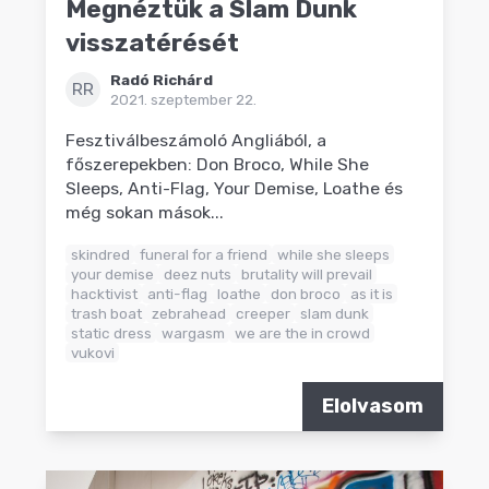
Megnéztük a Slam Dunk
visszatérését
Radó Richárd
RR
2021. szeptember 22.
Fesztiválbeszámoló Angliából, a
főszerepekben: Don Broco, While She
Sleeps, Anti-Flag, Your Demise, Loathe és
még sokan mások...
skindred
funeral for a friend
while she sleeps
your demise
deez nuts
brutality will prevail
hacktivist
anti-flag
loathe
don broco
as it is
trash boat
zebrahead
creeper
slam dunk
static dress
wargasm
we are the in crowd
vukovi
Elolvasom