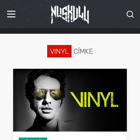
HÍREK
KRITIKÁK
VINYL
CÍMKE
BESZÁMOLÓK
INTERJÚK
PREMIEREK
KULT
MÁSVILÁG
BLOG