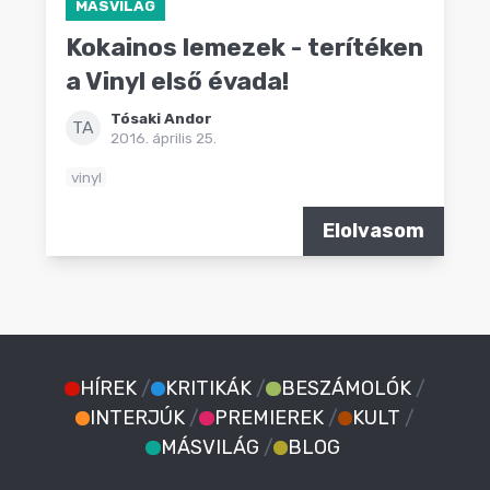
MÁSVILÁG
Kokainos lemezek - terítéken
a Vinyl első évada!
Tósaki Andor
TA
2016. április 25.
vinyl
Elolvasom
HÍREK
/
KRITIKÁK
/
BESZÁMOLÓK
/
INTERJÚK
/
PREMIEREK
/
KULT
/
MÁSVILÁG
/
BLOG